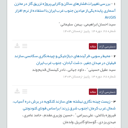
1
-
بررسی تغییرات فشارهای ساکن و کارایی پروژه تزریق گاز در مخزن
آسماری –پابده یکی از میادین جنوب غرب ایران با استفاده از نرم¬افزار
ArcGIS
*
سید احسان ابراهیمی ،
بهمن سلیمانی
شماره
28
,
دوره
14
,
پاییز-زمستان
1403
دسترسی آزاد
مقاله
2
-
محیط رسوبی، فرآیندهای دیاژنتیکی و چینه‌نگاری سکانسی سازند
فهلیان در میدان جفیر، دشت آبادان، جنوب غرب ايران
*
سید عقیل حسینی
،
داود جهانی ،
نادر کهنسال قدیم وند
شماره
28
,
دوره
14
,
پاییز-زمستان
1403
دسترسی آزاد
مقاله
3
-
زیست چینه نگاری نهشته¬های سازند کتکویه در برش دره آسیاب،
شمال غرب کرمان (جنوب شرق زرند) براساس فونای کنودونتی
*
فیروزه بلاغتی ،
علی بهرامی
،
حسین وزیری مقدم ،
حامد عامری ،
مهدی یزدی ،
گوستاو گابریل ولدمان