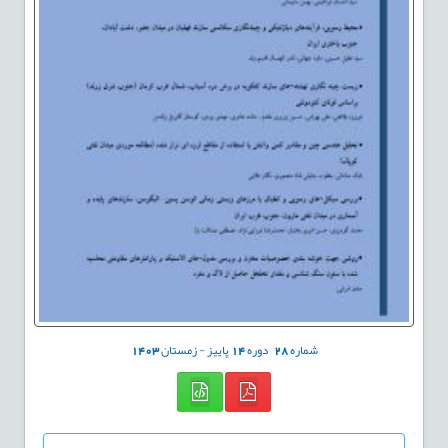
شماره
28
دوره
14
پاییز - زمستان
1403