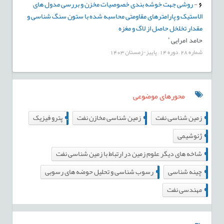
6
-
روشی جهت خوشه بندی خصوصیات مخزن و بررسی مدول های
الاستیک و پارامترهای مقاومتی محاسبه شده با ستون سنگ شناسی و
مقدار تخلخل حاصل از لاگ و مغزه
*
حامد امرایی
شماره
28
,
دوره
14
,
پاییز-زمستان
1403
محورهای موضوعی
8
19
22
زمین شناسی نفت
زمین شناسی مخازن نفت
پترو فیزیک
7
ژئوشیمی
36
شاخه های دیگر علوم زمین در ارتباط با زمین شناسی نفت
4
6
چینه شناسی
رسوب شناسی و تحلیل حوضه های رسوبی
0
مهندسی نفت