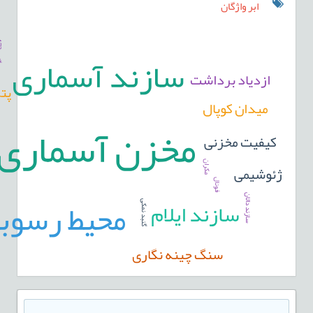
ابر واژگان
گ
ل
&
1
7
سازند آسماری
#
2
ازدیاد برداشت
پتر
میدان کوپال
مخزن آسماری
کیفیت مخزنی
مکران
ژئوشیمی
فونال
محیط رسوب
سازند دالان
سازند ایلام
گنبد نمکی
سنگ چینه نگاری