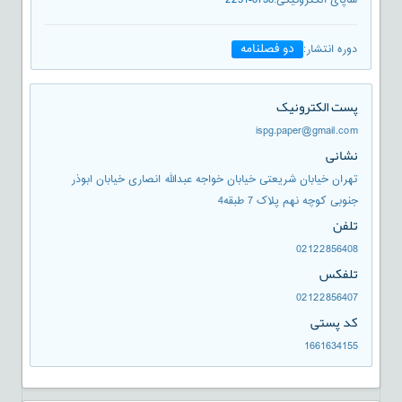
دو فصلنامه
دوره انتشار
:
پست الکترونیک
ispg.paper@gmail.com
نشانی
تهران خیابان شریعتی خیابان خواجه عبدالله انصاری خیابان ابوذر
جنوبی کوچه نهم پلاک 7 طبقه4
تلفن
02122856408
تلفكس
02122856407
کد پستی
1661634155