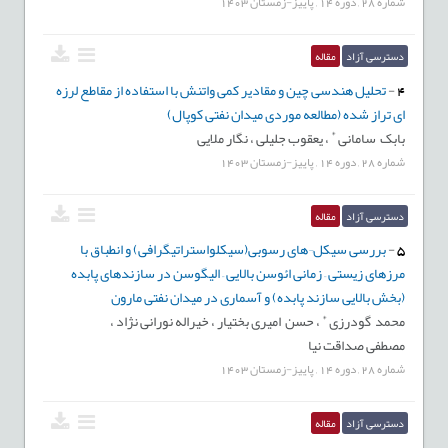
شماره
28
,
دوره
14
,
پاییز-زمستان
1403
دسترسی آزاد
مقاله
4
-
تحلیل هندسی چین و مقادیر کمی واتنش با استفاده از مقاطع لرزه
ای تراز شده (مطالعه موردی میدان نفتی کوپال)
*
بابک سامانی
،
یعقوب جلیلی ،
نگار ملایی
شماره
28
,
دوره
14
,
پاییز-زمستان
1403
دسترسی آزاد
مقاله
5
-
بررسی سیکل¬های رسوبی(سیکلواستراتیگرافی) و انطباق با
مرزهای زیستی – زمانی ائوسن بالایی – الیگوسن در سازندهای پابده
(بخش بالایی سازند پابده) و آسماری در میدان نفتی مارون
*
محمد گودرزی
،
حسن امیری بختیار ،
خیراله نورانی نژاد ،
مصطفی صداقت نیا
شماره
28
,
دوره
14
,
پاییز-زمستان
1403
دسترسی آزاد
مقاله