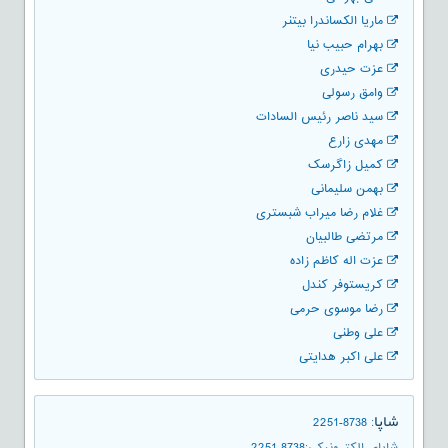
ماریا الکساندرا بیتنر
بهرام حبیب نیا
عزت حیدری
وامق رسولی
سید ناصر رئیس السادات
مهدی زارع
کمیل زاگرسک
بهمن سلیمانی
غلام رضا میراب شبستری
مرتضی طالبیان
عزت اله کاظم زاده
کریستوفر کندل
رضا موسوی حرمی
علی وطنی
علی اکبر هدایتی
شاپا
2251-8738
:
شاپای الکترونیکی
:
2251-8738