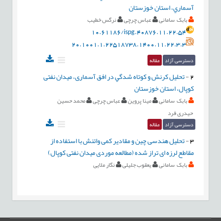
آسماري، استان خوزستان
بابک سامانی
عباس چرچی
نرگس خطیب
10.61186/ispg.40876.11.22.54
20.1001.1.22518738.1400.11.22.3.3
دسترسی آزاد
مقاله
2
-
تحلیل کرنش و كوتاه شدگي در افق آسماری، میدان نفتی
کوپال، استان خوزستان
بابک سامانی
مینا پروین
عباس چرچی
محمد حسین
حیدری فرد
دسترسی آزاد
مقاله
3
-
تحلیل هندسی چین و مقادیر کمی واتنش با استفاده از
مقاطع لرزه ای تراز شده (مطالعه موردی میدان نفتی کوپال)
بابک سامانی
یعقوب جلیلی
نگار ملایی