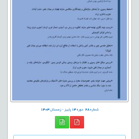
شماره
28
دوره
14
پاییز - زمستان
1403