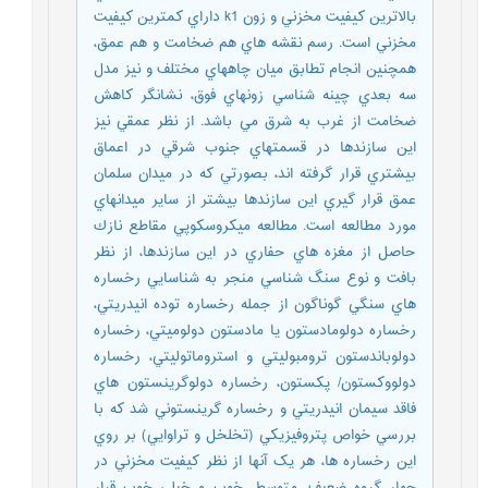
بالاترين کيفيت مخزني و زون k1 داراي کمترين کيفيت
مخزني است. رسم نقشه هاي هم ضخامت و هم عمق،
همچنين انجام تطابق ميان چاههاي مختلف و نيز مدل
سه بعدي چينه شناسي زونهاي فوق، نشانگر کاهش
ضخامت از غرب به شرق مي باشد. از نظر عمقي نيز
اين سازندها در قسمتهاي جنوب شرقي در اعماق
بيشتري قرار گرفته اند، بصورتي که در ميدان سلمان
عمق قرار گيري اين سازندها بيشتر از ساير ميدانهاي
مورد مطالعه است. مطالعه ميکروسکوپي مقاطع نازك
حاصل از مغزه هاي حفاري در اين سازندها، از نظر
بافت و نوع سنگ شناسي منجر به شناسايي رخساره
هاي سنگي گوناگون از جمله رخساره توده انيدريتي،
رخساره دولومادستون يا مادستون دولوميتي، رخساره
دولوباندستون ترومبوليتي و استروماتوليتي، رخساره
دولووكستون/ پكستون، رخساره دولوگرينستون هاي
فاقد سيمان انيدريتي و رخساره گرينستوني شد که با
بررسي خواص پتروفيزيکي (تخلخل و تراوايي) بر روي
اين رخساره ها، هر يک آنها از نظر كيفيت مخزني در
چهار گروه ضعيف، متوسط، خوب و خيلي خوب قرار