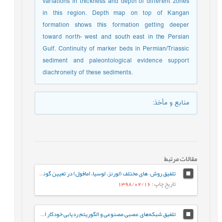
variations in thickness and depth of different zones
in this region. Depth map on top of Kangan
formation shows this formation getting deeper
toward north- west and south east in the Persian
Gulf. Continuity of marker beds in Permian/Triassic
sediment and paleontological evidence support
diachroneity of these sediments.
منابع و مأخذ
:
مقالات مرتبط
تلفیق روش¬های مختلف (لورنز، لوسیا، امافول) در تعیین گونه های سنگی و واحدهای جریانی در سازند رازک با سن میوسن پایینی در میدان گازی سرخون، حوضه رسوبی زاگرس، جنوب شرقی ایران
تاریخ چاپ
: 1398/02/16
تلفیق شبکه‌های عصبی مصنوعی و الگوریتم ردیابی خودکار احتمال گسل نازک شده، جهت شناسایی، تفسیر و استخراج گسل‌ها