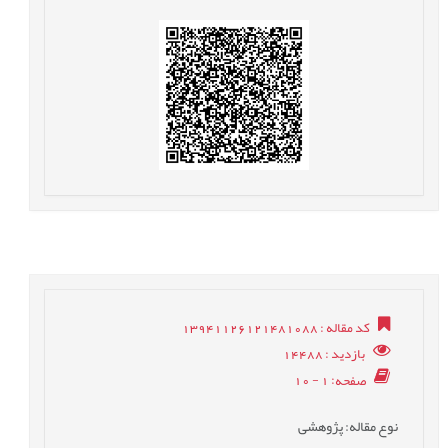
کد مقاله
: 13941126121481088
بازدید
: 14488
صفحه
: 1 - 10
نوع مقاله
: پژوهشی