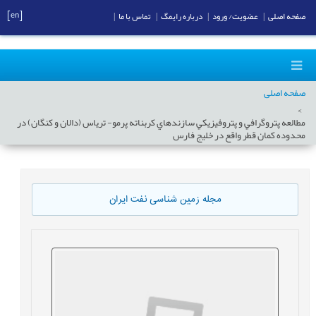
[en]
صفحه اصلی
|
عضویت/ ورود
|
درباره رایمگ
|
تماس با ما
|
صفحه اصلی
مطالعه پتروگرافي و پتروفيزيکي سازندهاي کربناته پرمو- ترياس (دالان و کنگان) در
محدوده کمان قطر واقع در خليج فارس
مجله زمین شناسی نفت ایران