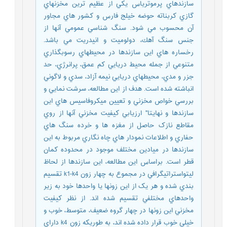
سازندهاي پرموترياس يکي از عظيم ترين مخزنهاي
گازي کربناته حوضه خيلج فارس و کشور هاي مجاور
آن محسوب مي شود. سنگ شناسي عمومي آنها از
جنس سنگ آهك، دولوميت و انيدريت مي باشد.
رخساره هاي اين سازندها در محيطهاي رسوبگذاري
متنوعي از جمله محيط دريايي كم عمق، پرانرژي، حد
جزر و مدي، محيطهاي دريايي نيمه ‌آزاد، سدي و لاگوني
انباشته شده است. هدف از اين مطالعه، سرشت نمايي و
بررسي خواص مخزني و تعيين ميکروفاسيس هاي اين
سازندها و نهايتا" ارزيابي کيفيت مخزني آنها از روي
مقاطع نازک حاصل از مغزه ها و خرده سنگ هاي
حفاري و اطلاعات نمودار هاي چاه نگاري مربوط به اين
سازندها در ميادين مختلف موجود در محدوده کمان
قطر است. براساس اين مطالعه، اين سازندها از لحاظ
ليتواستراتيگرافي در مجموع به چهار زون k1-k4 تقسيم
بندي شده و هر يک از اين زونها يا واحدها خود به زير
واحدهاي مختلفي تقسيم شده اند. از نظر كيفيت
مخزني اين زونها در چهار گروه ضعيف، متوسط، خوب و
خيلي خوب قرار داده شده اند، به طوريکه زون k4 داراي