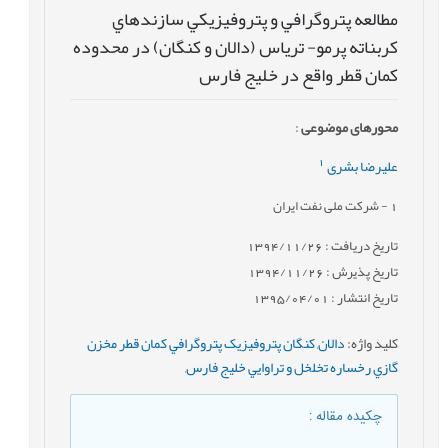
مطالعه پتروگرافي و پتروفيزيکي سازندهاي
کربناته پرمو- ترياس (دالان و کنگان) در محدوده
کمان قطر واقع در خليج فارس
محورهای موضوعی
:
1
علیرضا بشری
1
- شرکت ملی نفت ایران
تاریخ دریافت : 1394/11/26
تاریخ پذیرش : 1394/11/26
تاریخ انتشار : 1395/04/01
کلید واژه
:
دالان
,
کنگان پتروفيزيک پتروگرافي کمان قطر مخزن
گازي رخساره تخلخل و تراوايي خليج فارس
,
چکیده مقاله
: