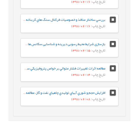
تاریخ چاپ
: 1398/02/16
بررسي ساختار منافذ و خصوصيات فرکتال سنگ هاي کربناته ريز دانه‌ي گرو و سرگلو با استفاده از آناليز جذب در فشار پايين نيتروژن
تاریخ چاپ
: 1398/02/16
بازسازی شرایط محیط رسوبی دیرینه و شناسایی سکانس های رسوبی موجود در سازند قم براساس میکروفاسیس¬ها در ناحیه کهک (جنوب غرب قم)
تاریخ چاپ
: 1398/02/15
مطالعه اثرات تغييرات فشار متوالي بر خواص پتروفيزيکي سنگ مخازن کربناته
تاریخ چاپ
: 1398/02/14
افزايش حجم و شوري آبهاي توليدي چاههاي نفت و گاز، مطالعه موردي: مخزن گازي مزدوران
تاریخ چاپ
: 1398/02/08