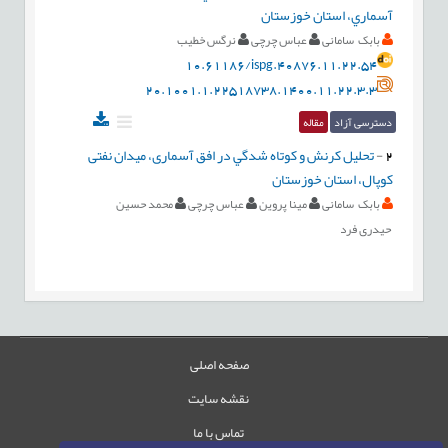
آسماري، استان خوزستان
بابک سامانی
عباس چرچی
نرگس خطیب
10.61186/ispg.40876.11.22.54
20.1001.1.22518738.1400.11.22.3.3
دسترسی آزاد
مقاله
2
-
تحلیل کرنش و كوتاه شدگي در افق آسماری، میدان نفتی
کوپال، استان خوزستان
بابک سامانی
مینا پروین
عباس چرچی
محمد حسین
حیدری فرد
صفحه اصلی
نقشه سایت
تماس با ما