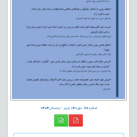
شماره
28
دوره
14
پاییز - زمستان
1403