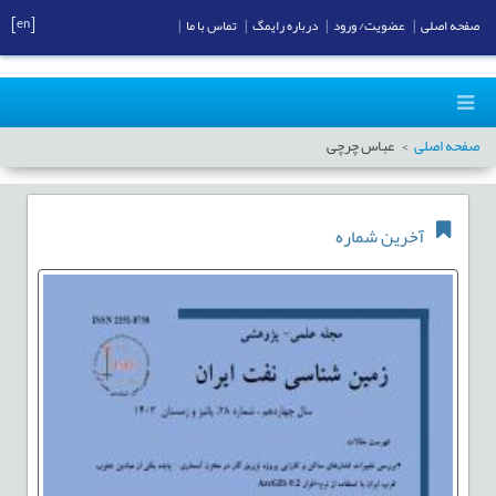
[en]
صفحه اصلی
|
عضویت/ ورود
|
درباره رایمگ
|
تماس با ما
|
صفحه اصلی
عباس چرچی
آخرین شماره