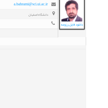
a.bahrami@sci.ui.ac.ir
دانشگاه اصفهان
دانلود فایل رزومه