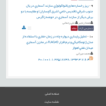
9
-
ريز رخساره ها و پالئواکولوژي سازند آسماري در يال
جنوب شرقي تاقديس خامي (شرق گچساران) و مقايسه با دو
برش ديگر از سازند آسماري در حوضه زاگرس
همتا رنجبر
علی رحمانی
دسترسی آزاد
مقاله
10
-
تحليل پايداري ديواره چاه در زمان حفاري با استفاده از
مدل ژئومکانيکي و نرم افزار FLAC3D در مخزن آسماري
ميدان نفتي اهواز
محمد میرانی
20.1001.1.22518738.1393.3.7.6.4
صفحه اصلی
نقشه سایت