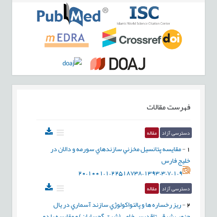
فهرست مقالات
دسترسی آزاد
مقاله
1
-
مقايسه پتانسيل مخزني سازندهاي سورمه و دالان در
خليج فارس
20.1001.1.22518738.1393.3.7.1.9
دسترسی آزاد
مقاله
2
-
ريز رخساره ها و پالئواکولوژي سازند آسماري در يال
جنوب شرقي تاقديس خامي (شرق گچساران) و مقايسه با دو