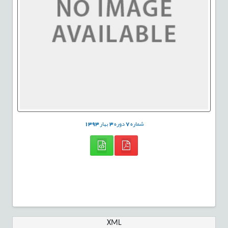
شماره
7
دوره
3
بهار
1393
XML