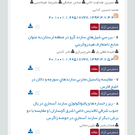
نسرین هداوند خانی
عباس صادقی
علیرضا طهماسبی
محمد حسین آدابی
20.1001.1.22518738.1393.3.7.4.2
دسترسی آزاد
مقاله
6
-
بررسي شيل‌هاي سازند گرو در منطقه لرستان به عنوان
منابع نامتعارف هيدروکربني
امینه لطفی یار
علی چهرازی
نادر ثابتی
20.1001.1.22518738.1393.3.7.5.3
دسترسی آزاد
مقاله
7
-
مقايسه پتانسيل مخزني سازندهاي سورمه و دالان در
خليج فارس
دسترسی آزاد
مقاله
8
-
ريز رخساره ها و پالئواکولوژي سازند آسماري در يال
جنوب شرقي تاقديس خامي (شرق گچساران) و مقايسه با دو
برش ديگر از سازند آسماري در حوضه زاگرس
همتا رنجبر
علی رحمانی
دسترسی آزاد
مقاله