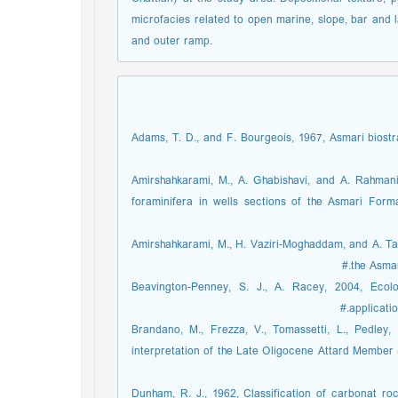
microfacies related to open marine, slope, bar and 
and outer ramp.
Adams, T. D., and F. Bourgeois, 1967, Asmari biostr
Amirshahkarami, M., A. Ghabishavi, and A. Rahmani
foraminifera in wells sections of the Asmari Forma
Amirshahkarami, M., H. Vaziri-Moghaddam, and A. Ta
the Asmar
Beavington-Penney, S. J., A. Racey, 2004, Ecolo
applicati
Brandano, M., Frezza, V., Tomassetti, L., Pedley,
interpretation of the Late Oligocene Attard Member 
Dunham, R. J., 1962, Classification of carbonat roc