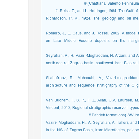
(Chattian), Salento Peninsula
Reiss, Z., and L. Hottinger, 1984, The Gulf of
Richardson, P. K., 1924, The geology and oil mea
Romero, J., E. Caus, and J. Rossel, 2002, A model f
on Late Middle Eocene deposits on the margin
Seyrafian, A., H. Vaziri-Moghaddam, N. Arzani, and A
north-central Zagros basin, southwest Iran: Biostra
Shabafrooz, R., Mahboubi, A., Vaziri-moghaddam,
architecture and sequence stratigraphy of the Oli
Van Buchem, F. S. P., T .L. Allah, G.V. Laursen, M.
Vincent, 2010, Regional stratigraphic reservoir typ
Pabdeh formations) SW Iran:
Vaziri- Moghaddam, H., A. Seyrafian, A. Taheri, an
in the NW of Zagros Basin, Iran: Microfacies, pale