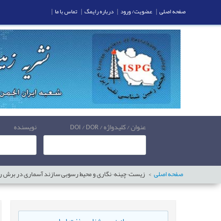
صفحه اصلی
|
عضویت/ ورود
|
درباره رایمگ
|
تماس با ما
|
عنوان / کلیدواژه / DOI / DOR
نویسنده
صفحه اصلی
زیست¬چینه¬نگاری و محیط رسوبی سازند آسماری در برش ر