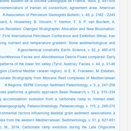
tations: Bulletin de la Societe Geologique de France, 168/4, p. 491-505.#
 nomenclature of Iranian oil consortium, agreement area: American
Association of Petroleum Geologists Bulletin, v. 49, p. 2182 - 2245.#
ickard, A. Hosseiney, B. Vincent, Y. Hamon, F. S. P. van Buchem, A.
ion Revisited: Changed Stratigraphic Allocation and New Biozonation:
First International Petroleum Conference and Exhibition Shiraz, Iran. #
along nutrient and temperature gradient: Some sedimentological and
geochemical constraits: Earth- Science, v. 92, p. 465-475.#
, Autochthonous Facies and Allochthonous Debris Flows compared: Early
terns of the lower Inn valley (Tyrol, Austria): Facies, v. 44, p. 31-46.#
egion (Central Mediter ranean region). in E. K. Franseen, M. Esteben,
rbonate Stratigraphy from Miocene Reef complexes of Mediterranean
Regions: SEPM Concept Sediment Paleontology, v. 5, p. 247-259.#
ate platforms: a genetic approach: Basin Research, v. 13, p. 313–334. #
ry accomodation: evolution from a carbonate ramp to rimmed shelf,
laeogeography, Palaeoclimatology, Palaeoecology, v. 175, p. 249-272.#
ronmental factors influencing skeletal grain sediment associations: a
les from the western Mediterranean: Sedimentology, v. 51, p. 627-651.#
ano, M., 2014, Carbonate ramp evolution during the Late Oligocene