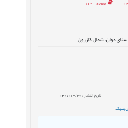
صفحه
: 1 - 10
تای دوان، شمال کازرون
تاریخ انتشار : 1396/07/26
ن بنتیک
,