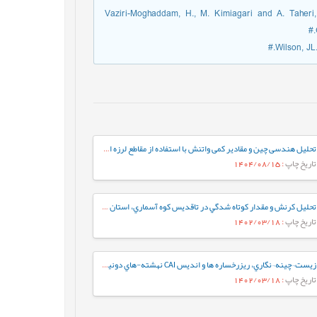
Vaziri-Moghaddam, H., M. Kimiagari and A. Taheri
Wilson, JL.
تحلیل هندسی چین و مقادیر کمی واتنش با استفاده از مقاطع لرزه ای تراز شده (مطالعه موردی میدان نفتی کوپال)
تاریخ چاپ
: 1404/08/15
تحلیل کرنش و مقدار كوتاه شدگي در تاقديس كوه آسماري، استان خوزستان
تاریخ چاپ
: 1402/03/18
زيست¬چينه¬نگاري، ريزرخساره ها و انديس CAI نهشته-هاي دونين پسين در برش کال سردر شمال شرق طبس بر اساس فوناي کنودونتي
تاریخ چاپ
: 1402/03/18