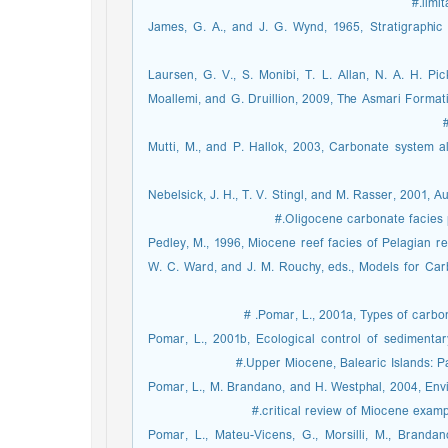
limi
James, G. A., and J. G. Wynd, 1965, Stratigraphic
Laursen, G. V., S. Monibi, T. L. Allan, N. A. H. P
Moallemi, and G. Druillion, 2009, The Asmari Format
Mutti, M., and P. Hallok, 2003, Carbonate system 
Nebelsick, J. H., T. V. Stingl, and M. Rasser, 2001
Oligocene carbonate facies pat
Pedley, M., 1996, Miocene reef facies of Pelagian r
W. C. Ward, and J. M. Rouchy, eds., Models for Ca
Pomar, L., 2001a, Types of carbon
Pomar, L., 2001b, Ecological control of sedimenta
Upper Miocene, Balearic Islands: Pa
Pomar, L., M. Brandano, and H. Westphal, 2004, Envi
critical review of Miocene examp
Pomar, L., Mateu-Vicens, G., Morsilli, M., Brand