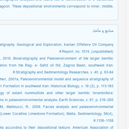
lagoon. These depositional environments correspond to inner, middle,
منابع و مأخذ
:
atigraphy: Geological and Exploration, Iranian Offshore Oil Company
Report, no. 1074, (unpublished).#
, 2010, Biostratigraphy and Paleoenvironment of the larger benthic
tion from the Rag- e- Safid oil fild, Zagros Basin, southwest Iran:
Stratigraphy and Sedimentology Researches, v. 40, p. 63-84.#
heri, 2007a, Paleoenvironmental model and sequence stratigraphy of
i Formation in southwest Iran: Historical Biology, v. 19 (2), p. 173-183.#
gy of extant nummulitids and other larger benthic foraminifera:
ons in palaeoenvironmental analysis: Earth Sciences, v. 67, p. 219–265.#
 M., Matteucci, R., 2009, Facies analysis and palaeoenvironmental
(Lower Coralline Limestone Formation), Malta, Sedimentology, 56(4),
1138–1158.#
ks according to their depositional texture: American Association of