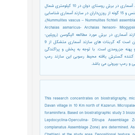
در این پژوهش زیست چینه نگاری، ریزرخساره ها و محیط رسوبی سازند آسماری در برش روستای دوان در 10 کیلومتری شمال
کازرون مورد بررسی قرار گرفته است. بر اساس مطالعات انجام شده 25 جنس و 15 گونه از روزن‌داران در سازند آسماری شناسایی
شده و بر اساس آن ها 3 زون زیستی تجمعی برای این سازند (Nummulites vascus – Nummulites fichteli assemblage zone)،
Lepdocyclina-Operculina- Ditrupa Asse) و (Archaias asmaricus- Archaias hensoni- Miogypsinoides
 این اساس سن سازند آسماری در برش مورد مطالعه الیگوسن (روپلین-
شاتین) تعیین شد. مطالعات پتروگرافی و آنالیز رخساره ای حاکی از آن است که کربنات های سازند آسماری متشکل از 9
و پهنه جزرومدی است. با توجه به پخش و پراکندگی
 کننده گسترش یافته محیط رسوبی این سازند رمپ
 و رمپ بیرونی می باشد.
This research concentrates on biostratigraphy, m
Davan village in 10 Km north of Kazerun. Micropalae
foraminifera. Based on biostratigraphic study 3 bio
Lepdocyclina-Operculina- Ditrupa Assemblage Z
complanatus Assemblage Zone) are determined. As a
Chattian) at the study area. Depositional texture, 