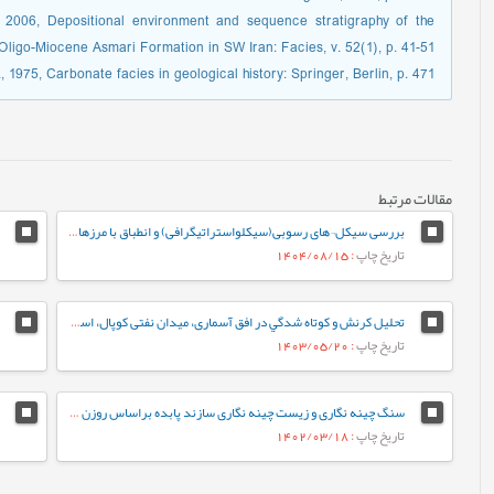
, 2006, Depositional environment and sequence stratigraphy of the
Oligo-Miocene Asmari Formation in SW Iran: Facies, v. 52(1), p. 41-51.#
, 1975, Carbonate facies in geological history: Springer, Berlin, p. 471.#
مقالات مرتبط
بررسی سیکل¬های رسوبی(سیکلواستراتیگرافی) و انطباق با مرزهای زیستی – زمانی ائوسن بالایی – الیگوسن در سازندهای پابده (بخش بالایی سازند پابده) و آسماری در میدان نفتی مارون
تاریخ چاپ
: 1404/08/15
تحلیل کرنش و كوتاه شدگي در افق آسماری، میدان نفتی کوپال، استان خوزستان
تاریخ چاپ
: 1403/05/20
سنگ چینه نگاری و زیست چینه نگاری سازند پابده براساس روزن داران پلانکتون در برش جهانگیرآباد (جنوب ایلام- حوضه رسوبی زاگرس)
تاریخ چاپ
: 1402/03/18