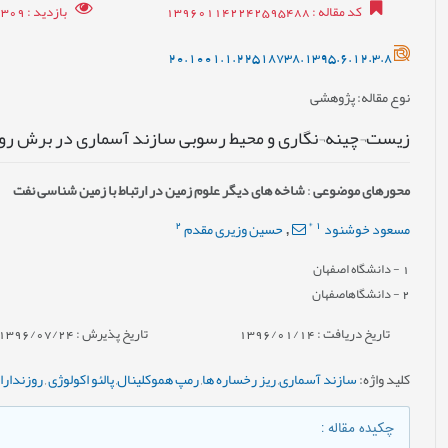
کد مقاله
: 139601142242595488
بازدید
: 12309
20.1001.1.22518738.1395.6.12.3.8
نوع مقاله
: پژوهشی
زیست¬چینه¬نگاری و محیط رسوبی سازند آسماری در برش روس
محورهای موضوعی
:
شاخه های دیگر علوم زمین در ارتباط با زمین شناسی نفت
2
*
1
مسعود خوشنود
حسین وزیری مقدم
,
1
- دانشگاه اصفهان
2
- دانشگاهاصفهان
تاریخ دریافت : 1396/01/14
تاریخ پذیرش : 1396/07/24
کلید واژه
:
سازند آسماری
,
ریز رخساره ها
,
رمپ هموکلینال
,
پالئو اکولوژی
,
روزندارا
چکیده مقاله
: