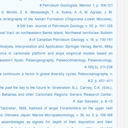
Petroleum Geologists, Memoir 1, p. 108-121.#
, S. Monibi, Z. K. Mossadegh, T. A. Svana, A. A. M. Aqrawi, J. M.
ope stratigraphy of the Asmari Formation (Oligocene–Lower Miocene),
SW Iran: Journal of Petroleum Geology, v. 30, p. 107–128.#
eef tract on northeastern Banks Island, Northwest territories: Bulletin
of Canadian Petroleum Geology, v. 19, p. 730-781.#
nalysis, Interpretation and Application: Springer-Verlag, Berlin, 984p#
quence in carbonate platform and slope empirical models based on
heastern Spain, Palaeogeography, Palaeoclimatology, Palaeoecology,
155(3), 211-238.#
ce continuum: a factor in global diversity cycles: Paleoceanography, v.
2, p. 457–471.#
the past the key to the future In: Greenstein, B.J., Carney, C.K. (Eds.),
e Bahamas and other Carbonate Regions: Gerace Research Center,
San Salvador, p. 8–13. #
Tatzreiter, 1999, Habitats of larger Foraminifera on the upper reef
d, Okinawa, Japan: Marine Micropaleontology, v. 36, no. 2, p. 109-168. #
al assembelages as signals for depth of their deposition and their