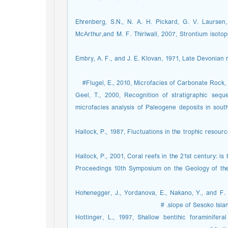
Ehrenberg, S.N., N. A. H. Pickard, G. V. Laursen
McArthur,and M. F. Thirlwall, 2007, Strontium isot
Embry, A. F., and J. E. Klovan, 1971, Late Devonian r
Flugel, E., 2010, Microfacies of Carbonate Rock, A
Geel, T., 2000, Recognition of stratigraphic se
microfacies analysis of Paleogene deposits in sout
Hallock, P., 1987, Fluctuations in the trophic resour
Hallock, P., 2001, Coral reefs in the 21st century: is 
Proceedings 10th Symposium on the Geology of th
Hohenegger, J., Yordanova, E., Nakano, Y., and F. 
slope of Sesoko Islan
Hottinger, L., 1997, Shallow bentihic foraminifer