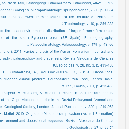
, southern Italy, Palaeogeogr Palaeoclimatol Palaeoecol, 404:109–132.#
 Aqaba: Ecological Micropaleontology: Springer-Verlag, v. 50, p. 1-354. #
sures of southwest Persia: Journal of the Institute of Petroleum
Thechnology, v. 10, p. 256-283.#
or the palaeoenvironmental distribution of larger foraminifera based
e of the south Pyrenean basin (SE Spain): Palaeogeography,
Palaeoclimatology, Palaeoecology, v. 179, p. 43–56.#
. Taheri, 2011, Facies analysis of the Asmari Formation in central and
tigraphy, paleoecology and diagenesis: Revista Mexicana de Ciencias
Geológicas, v. 28, no. 3, p. 439-458.#
 H., Ghabeishavi, A., Moussavi-Harami, R., 2015a, Depositional
go–Miocene Asmari platform; Southeastern Izeh Zone, Zagros Basin,
Iran, Facies, v. 61, p. 423-455.#
 Lotfpour, A. Moallemi, S. Monibi, H. Motiei, N. A.H. Pickard and B.
es of the Oligo-Miocene deposits in the Dezful Embayment (Asmari and
 Geological Society, London, Special Publication, v. 329, p. 219-263.#
d H. Motiei, 2010, Oligocene-Miocene ramp system (Asmari Formation)
oenvironment and depositional sequence: Revista Mexicana de Ciencia
Geológicals, v. 27, p. 56-71.#