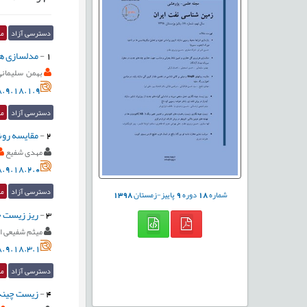
دسترسی آزاد
مق
1
-
مدلسازی هر
بهمن سلیمانی
.9.18.1.9
دسترسی آزاد
مق
2
-
مقایسه روشهاي ΔlogR و مبتنی بر کانی شناسی در تخمين مقدار کربن آلی سا
مهدی شفیع
.9.18.2.0
دسترسی آزاد
مق
شماره
18
دوره
9
پاییز-زمستان
1398
3
-
ریز زیست چ
میثم شفیعی ا
.9.18.3.1
دسترسی آزاد
مق
4
-
زيست چينه نگاري، زيست 