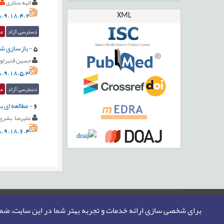
الهه ستاری
XML
.9.18.4.2
دسترسی آزاد
مق
5
-
بازسازی شر
حسین قنبرلو
.9.18.5.3
دسترسی آزاد
مق
6
-
مطالعه ای 
علیرضا بشری
.9.18.6.4
صفحه اصلی
نقشه سایت
تماس با ما
برای شخصی سازی ارائه خدمات و تجربه بهتر شما در این سایت، ض