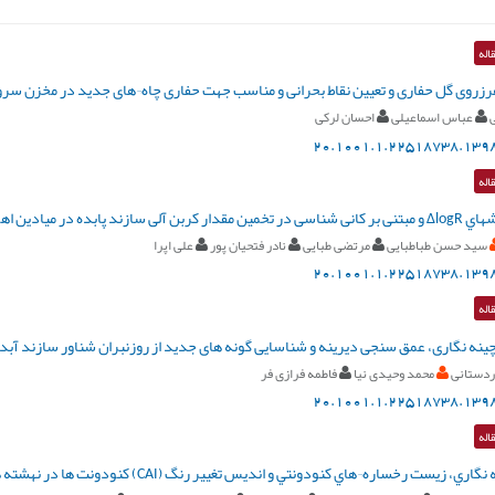
اله
زروی گل حفاری و تعیین نقاط بحرانی و مناسب جهت حفاری چاه¬های جدید در مخزن سرو
عباس اسماعیلی
احسان لرکی
20.1001.1.22518738.1398
اله
زند پابده در میادین اهواز و رگ سفید
سید حسن طباطبایی
مرتضی طبایی
نادر فتحیان پور
علی اپرا
20.1001.1.22518738.1398
اله
ینه نگاری، عمق سنجی دیرینه و شناسایی گونه های جدید از روزنبران شناور سازند آبد
ردستانی
محمد وحیدی نیا
فاطمه فرازی فر
20.1001.1.22518738.1398
اله
رخساره¬هاي کنودونتي و انديس تغيير رنگ (CAI) کنودونت ها در نهشته هاي دونين بالايي-کربنيفر در برش انارک، ايران مرکزي