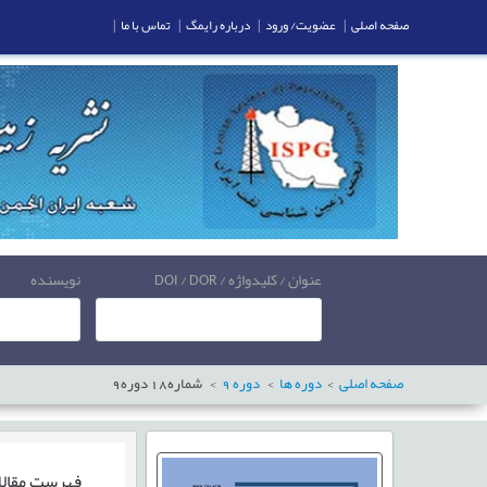
صفحه اصلی
|
عضویت/ ورود
|
درباره رایمگ
|
تماس با ما
|
عنوان / کلیدواژه / DOI / DOR
نویسنده
صفحه اصلی
دوره ها
دوره
9
شماره
18
دوره
9
فهرست مقال