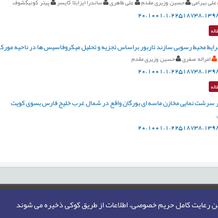
علی بهرامی
حسین وزیری مقدم
علی طاهری
ساندرا ايزابلا کايسر
پیتر کونيگشوف
20.1001.1.22518738.1398
اله
ایط محیط رسوبی سازند تاربور براساس تجزیه و تحلیل میکروفاسیس ها در ناحیه مور
امراله صفری
حسین وزیری مقدم
20.1001.1.22518738.1398
اله
بر سرشت نمایی مخازن ماسه ای بورگان واقع در شمال غرب خلیج فارس بسوی کویت
20.1001.1.22518738.1398
من رعایت کامل حریم خصوصی، اطلاعات از طریق کوکی ذخیره می شوند