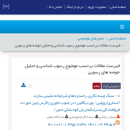
[en]
صفحه اصلی
|
عضویت/ ورود
|
درباره رایمگ
|
تماس با ما
|
صفحه اصلی
محورهای موضوعی
فهرست مقالات برحسب موضوع
رسوب شناسی و تحلیل حوضه های رسوبی
فهرست مقالات برحسب موضوع
رسوب شناسی و تحلیل
حوضه های رسوبی
دسترسی آزاد
مقاله
1
-
سنگ چینه نگاری، رخساره ها و شرایط ته نشینی سازند
آسماری(روپلین- بوردیگالین) در جنوب خاوری زاگرس چین خورده،
فروافتادگی بندرلنگه(برش کوه نمکی خمیر)
پيمان رضائي
سیده اکرم جویباری
عبدالله نجفی
20.1001.1.22518738.1401.12.24.5.6