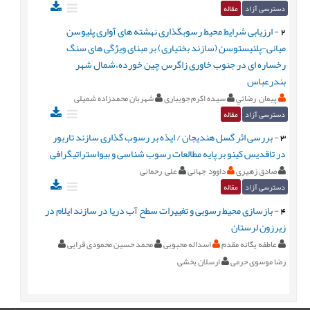
دسترسی آزاد
مقاله
2
-
ارزیابی شرایط محیط رسوبگذاری نهشته های آواری پلیوسن
میانی-پلئیستوسن (سازند بختیاری) بر مبنای ویژگی های سنگ
رخساره ای در جنوب خاوری زاگرس چین خورده،شمال شهر
بندرعباس
پيمان رضائي
سیده اکرم جویباری
شهربان محمدزاده شمیلی
دسترسی آزاد
مقاله
3
-
بررسی اثر گسل هندیجان / ایذه بر رسوب گذاری سازند تاربور
در تاقدیس کینو بر پایه مطالعات رسوب شناسی و بیواستراتیگرافی
صادق زهیری
داوود جهانی
علی رحمانی
دسترسی آزاد
مقاله
4
-
بازسازی محیط رسوبی و تغییرات سطح آب دریا در سازند ایلام در
زیرزون لرستان
عاطفه یگانه مقدم
اسداله محبوبی
محمد حسین محمودی قرایی
رضا موسوی حرمی
ارسلان بخشی