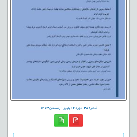
شماره
28
دوره
14
پاییز - زمستان
1403