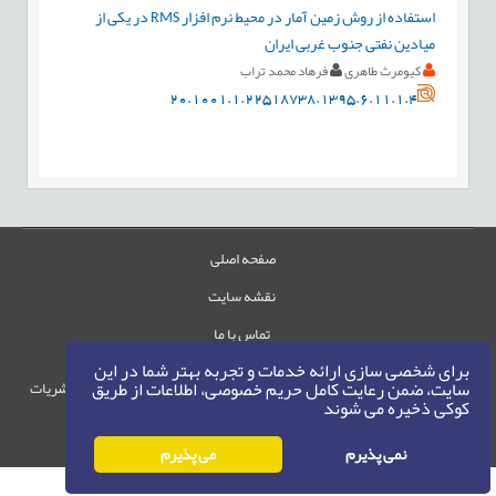
استفاده از روش زمين آمار در محيط نرم افزار RMS در يکی از
ميادين نفتی جنوب غربی ايران
کیومرث طاهری
فرهاد محمد تراب
20.1001.1.22518738.1395.6.11.1.4
صفحه اصلی
نقشه سایت
تماس با ما
برای شخصی سازی ارائه خدمات و تجربه بهتر شما در این
سایت، ضمن رعایت کامل حریم خصوصی، اطلاعات از طریق
حقوق این وب‌سایت متعلق به سامانه مدیریت نشریات
کوکی ذخیره می شوند
رایمگ است.
حق نشر
1405-1396
©
نمی پذیرم
می پذیرم