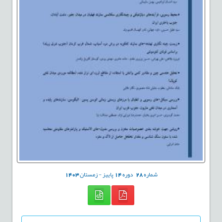
شماره
28
دوره
14
پاییز - زمستان
1403