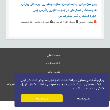
پلیوسن میانی-پلئیستوسن (سازند بختیاری) بر مبنای ویژگی
های سنگ رخساره ای در جنوب خاوری زاگرس چین
خورده،شمال شهر بندرعباس
پيمان رضائي
سیده اکرم جویباری
شهربان محمدزاده شمیلی
صفحه اصلی
نقشه سایت
تماس با ما
برای شخصی سازی ارائه خدمات و تجربه بهتر شما در این
سایت، ضمن رعایت کامل حریم خصوصی، اطلاعات از طریق
حقوق این وب‌سایت متعلق به سامانه مدیریت نشریات
کوکی ذخیره می شوند
رایمگ است.
حق نشر
1405-1396
©
نمی پذیرم
می پذیرم