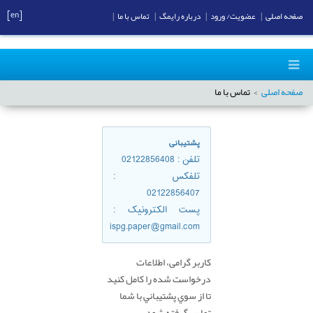
[en]
صفحه اصلی
|
عضویت/ ورود
|
درباره رایمگ
|
تماس با ما
|
صفحه اصلی
تماس با ما
پشتیبانی
تلفن
: 02122856408
تلفكس
:
02122856407
پست الکترونیک
:
ispg.paper@gmail.com
کاربر گرامی، اطلاعات
درخواست شده را کامل کنید
تا از سوي پشتيباني با شما
تماس گرفته شود.