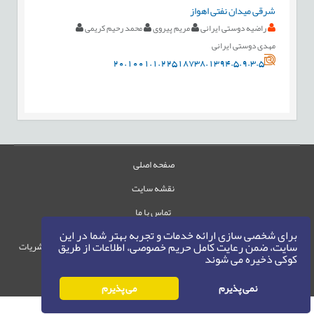
شرقی ميدان نفتی اهواز
راضیه دوستی ایرانی
مریم پیروی
محمد رحیم کریمی
مهدی دوستی ایرانی
20.1001.1.22518738.1394.5.9.3.5
صفحه اصلی
نقشه سایت
تماس با ما
برای شخصی سازی ارائه خدمات و تجربه بهتر شما در این
سایت، ضمن رعایت کامل حریم خصوصی، اطلاعات از طریق
حقوق این وب‌سایت متعلق به سامانه مدیریت نشریات
کوکی ذخیره می شوند
رایمگ است.
حق نشر
1405-1396
©
نمی پذیرم
می پذیرم