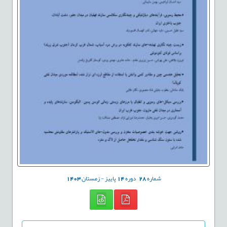
شماره
28
دوره
14
پاییز - زمستان
1403