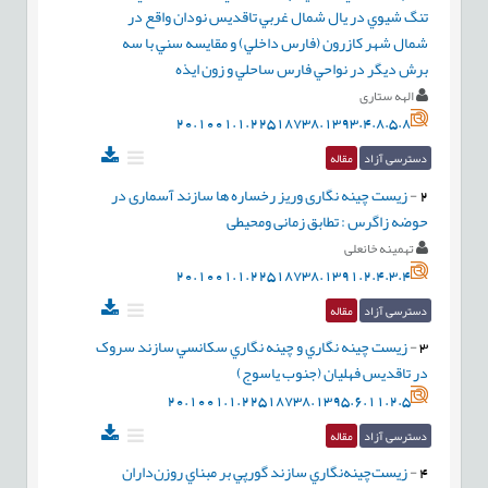
تنگ شيوي در يال شمال غربي تاقديس نودان واقع در
شمال شهر کازرون (فارس داخلي) و مقايسه سني با سه
برش ديگر در نواحي فارس ساحلي و زون ايذه
الهه ستاری
20.1001.1.22518738.1393.4.8.5.8
دسترسی آزاد
مقاله
2
-
زیست چینه نگاری وریز رخساره ها سازند آسماری در
حوضه زاگرس : تطابق زمانی ومحیطی
تهمینه خانعلی
20.1001.1.22518738.1391.2.4.3.4
دسترسی آزاد
مقاله
3
-
زيست چينه نگاري و چينه نگاري سکانسي سازند سروک
در تاقديس فهليان (جنوب ياسوج)
20.1001.1.22518738.1395.6.11.2.5
دسترسی آزاد
مقاله
4
-
زيست‌چينه‌نگاري سازند گورپي‌ بر مبناي روزن‌داران