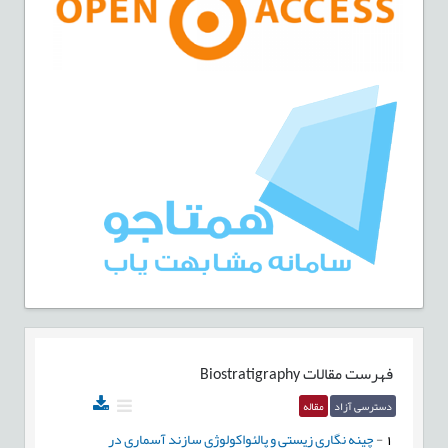
فهرست مقالات
Biostratigraphy
دسترسی آزاد
مقاله
1
-
چينه نگاري زيستي و پالئواکولوژي سازند آسماري در