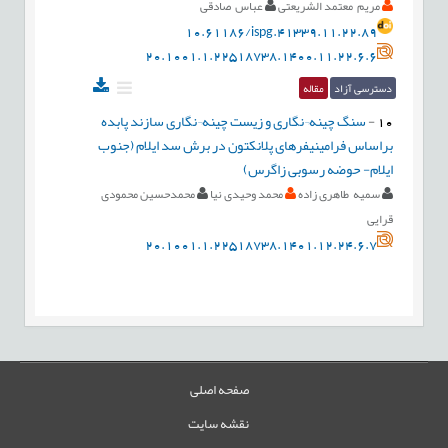
مریم معتمد الشریعتی
عباس صادقی
10.61186/ispg.41339.11.22.89
20.1001.1.22518738.1400.11.22.6.6
دسترسی آزاد
مقاله
10
-
سنگ چینه¬نگاری و زیست چینه¬نگاری سازند پابده
براساس فرامینیفرهای پلانکتون در برش سد ایلام (جنوب
ایلام- حوضه رسوبی زاگرس)
سمیه طاهری زاده
محمد وحیدی نیا
محمدحسین محمودی
قرایی
20.1001.1.22518738.1401.12.24.6.7
صفحه اصلی
نقشه سایت