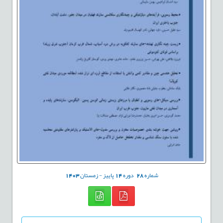
شماره
28
دوره
14
پاییز - زمستان
1403