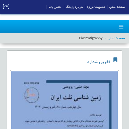
[en]
صفحه اصلی
|
عضویت/ ورود
|
درباره رایمگ
|
تماس با ما
|
صفحه اصلی
Biostratigraphy
آخرین شماره