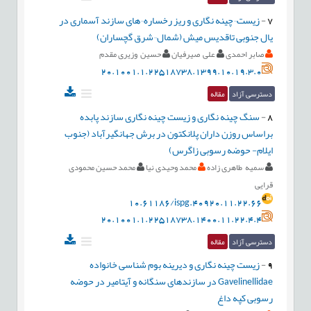
7
-
زیست¬چینه نگاری و ریز رخساره¬های سازند آسماری در
یال جنوبی تاقدیس میش (شمال¬شرق گچساران)
صابر احمدی
علی صیرفیان
حسین وزیری مقدم
20.1001.1.22518738.1399.10.19.3.0
دسترسی آزاد
مقاله
8
-
سنگ چینه نگاری و زیست چینه نگاری سازند پابده
براساس روزن داران پلانکتون در برش جهانگیرآباد (جنوب
ایلام- حوضه رسوبی زاگرس)
سمیه طاهری زاده
محمد وحیدی نیا
محمد حسین محمودی
قرایی
10.61186/ispg.40920.11.22.66
20.1001.1.22518738.1400.11.22.4.4
دسترسی آزاد
مقاله
9
-
زیست چینه نگاری و دیرینه بوم شناسی خانواده
Gavelinellidae در سازندهای سنگانه و آیتامیر در حوضه
رسوبی کپه داغ