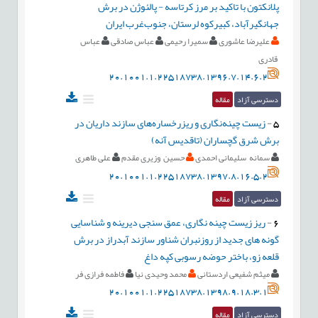
پلانکتون با تاکید بر مرز کرتاسه - پالئوژن در برش
جهانگيرآباد، کبیرکوه لرستان، جنوب‌غرب ایران
علیرضا عاشوری
سمیرا رحیمی
عباس صادقی
عباس
قادری
20.1001.1.22518738.1396.7.14.6.2
دسترسی آزاد
مقاله
5
-
زیست چینه‌نگاری و ریزرخساره‌های سازند‌ داریان در
برش شرق گچساران (تاقدیس آنه)
سمانه سلیمانی احمدی
حسین وزیری مقدم
علی طاهری
20.1001.1.22518738.1397.8.16.5.2
دسترسی آزاد
مقاله
6
-
ریز زیست چینه نگاری، عمق سنجی دیرینه و شناسایی
گونه های جدید از روزنبران شناور سازند آبدراز در برش
قلعه زو، باختر حوضه رسوبی کپه داغ
میثم شفیعی اردستانی
محمد وحیدی نیا
فاطمه فرازی فر
20.1001.1.22518738.1398.9.18.3.1
دسترسی آزاد
مقاله