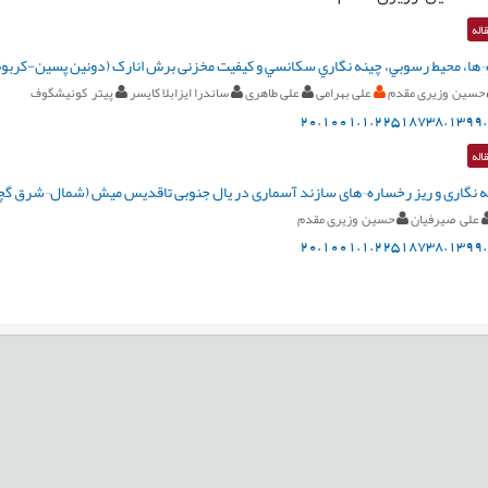
اله
ها، محيط رسوبي، چينه نگاري سکانسي و کيفيت مخزنی برش انارک (دونين پسين-کربوني
حسین وزیری مقدم
علی بهرامی
علی طاهری
ساندرا ایزابلا کایسر
پیتر کونیشگوف
20.1001.1.22518738.1399.
اله
نگاری و ریز رخساره¬های سازند آسماری در یال جنوبی تاقدیس میش (شمال¬شرق گچ
علی صیرفیان
حسین وزیری مقدم
20.1001.1.22518738.1399.