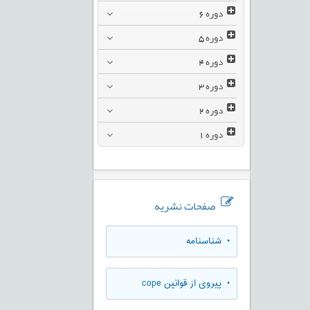
دوره
6
دوره
5
دوره
4
دوره
3
دوره
2
دوره
1
صفحات نشریه
• شناسنامه
• پیروی از قوانین cope