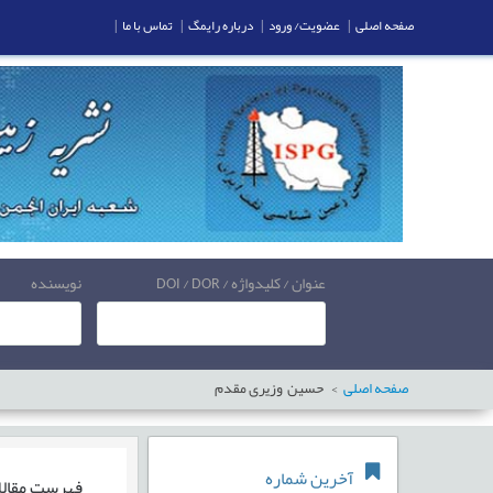
صفحه اصلی
|
عضویت/ ورود
|
درباره رایمگ
|
تماس با ما
|
عنوان / کلیدواژه / DOI / DOR
نویسنده
صفحه اصلی
حسین وزیری مقدم
آخرین شماره
فهرست مقال