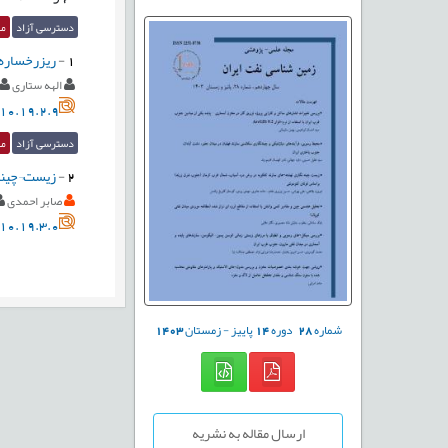
دسترسی آزاد
مق
1
-
ريزرخساره¬
الهه ستاری
10.19.2.9
دسترسی آزاد
مق
2
-
زیست¬چینه 
صابر احمدی
10.19.3.0
شماره
28
دوره
14
پاییز - زمستان
1403
ارسال مقاله به نشریه