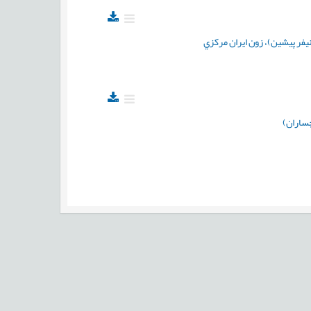
فر پيشين)، زون ايران مرکزي
ساران)