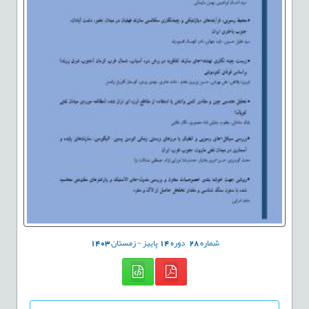
شماره
28
دوره
14
پاییز - زمستان
1403