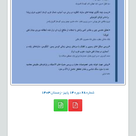
شماره
28
دوره
14
پاییز-زمستان
1403