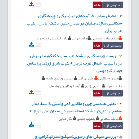
دسترسی آزاد
مقاله
2
-
محیط رسوبی، فرآیندهای دیاژنتیکی و چینه‌نگاری
سکانسی سازند فهلیان در میدان جفیر، دشت آبادان، جنوب
غرب ايران
سید عقیل حسینی
داود جهانی
نادر کهنسال قدیم وند
دسترسی آزاد
مقاله
3
-
زیست چینه نگاری نهشته¬های سازند کتکویه در برش
دره آسیاب، شمال غرب کرمان (جنوب شرق زرند) براساس
فونای کنودونتی
فیروزه بلاغتی
علی بهرامی
حسین وزیری مقدم
حامد عامری
مهدی یزدی
گوستاو گابریل ولدمان
دسترسی آزاد
مقاله
4
-
تحلیل هندسی چین و مقادیر کمی واتنش با استفاده از
مقاطع لرزه ای تراز شده (مطالعه موردی میدان نفتی کوپال)
بابک سامانی
یعقوب جلیلی
نگار ملایی
دسترسی آزاد
مقاله
5
-
بررسی سیکل¬های رسوبی(سیکلواستراتیگرافی) و