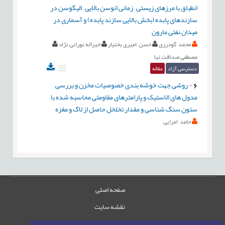
انطباق با مرزهای زیستی – زمانی ائوسن بالایی – الیگوسن در
سازندهای پابده (بخش بالایی سازند پابده) و آسماری در
میدان نفتی مارون
محمد گودرزی
حسن امیری بختیار
خیراله نورانی نژاد
مصطفی صداقت نیا
دسترسی آزاد
مقاله
6
-
روشی جهت خوشه بندی خصوصیات مخزن و بررسی
مدول های الاستیک و پارامترهای مقاومتی محاسبه شده با
ستون سنگ شناسی و مقدار تخلخل حاصل از لاگ و مغزه
حامد امرایی
صفحه اصلی
نقشه سایت
تماس با ما