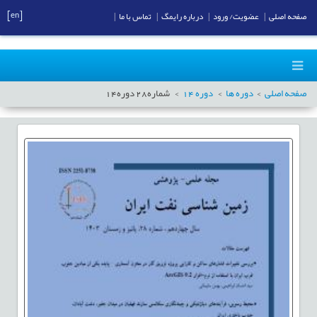
[en]
صفحه اصلی
|
عضویت/ ورود
|
درباره رایمگ
|
تماس با ما
|
صفحه اصلی
دوره ها
دوره
14
شماره
28
دوره
14