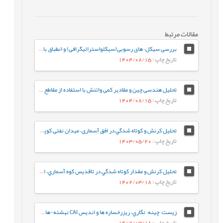
مقالات مرتبط
بررسی سیکل¬های رسوبی(سیکلواستراتیگرافی) و انطباق با مرزهای زیستی – زمانی ائوسن بالایی – الیگوسن در سازندهای پابده (بخش بالایی سازند پابده) و آسماری در میدان نفتی مارون
تاریخ چاپ
: 1404/08/15
تحلیل هندسی چین و مقادیر کمی واتنش با استفاده از مقاطع لرزه ای تراز شده (مطالعه موردی میدان نفتی کوپال)
تاریخ چاپ
: 1404/08/15
تحلیل کرنش و كوتاه شدگي در افق آسماری، میدان نفتی کوپال، استان خوزستان
تاریخ چاپ
: 1403/05/20
تحلیل کرنش و مقدار كوتاه شدگي در تاقديس كوه آسماري، استان خوزستان
تاریخ چاپ
: 1402/03/18
زيست¬چينه¬نگاري، ريزرخساره ها و انديس CAI نهشته-هاي دونين پسين در برش کال سردر شمال شرق طبس بر اساس فوناي کنودونتي
تاریخ چاپ
: 1402/03/18