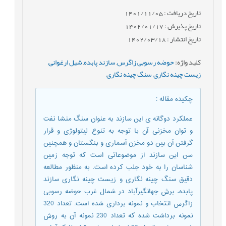
تاریخ دریافت : 1401/11/05
تاریخ پذیرش : 1402/01/17
تاریخ انتشار : 1402/03/18
کلید واژه
:
حوضه رسوبی زاگرس
,
سازند پابده
,
شیل ارغوانی
,
زیست چینه نگاری
,
سنگ چینه نگاری
,
چکیده مقاله
:
عملکرد دوگانه ی این سازند به عنوان سنگ منشا نفت
و توان مخزنی آن با توجه به تنوع لیتولوژی و قرار
گرفتن آن بین دو مخزن آسماری و بنگستان و همچنین
سن این سازند از موضوعاتی است که توجه زمین
شناسان را به خود جلب کرده است. به منظور مطالعه
دقیق سنگ چینه نگاری و زیست چینه نگاری سازند
پابده، برش جهانگیرآباد در شمال غرب حوضه رسوبی
زاگرس انتخاب و نمونه برداری شده است. تعداد 320
نمونه برداشت شده که تعداد 230 نمونه آن به روش