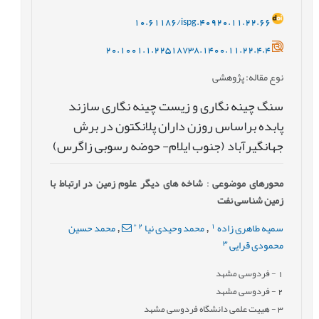
10.61186/ispg.40920.11.22.66
20.1001.1.22518738.1400.11.22.4.4
نوع مقاله
: پژوهشی
سنگ چینه نگاری و زیست چینه نگاری سازند
پابده براساس روزن داران پلانکتون در برش
جهانگیرآباد (جنوب ایلام- حوضه رسوبی زاگرس)
محورهای موضوعی
:
شاخه های دیگر علوم زمین در ارتباط با
زمین شناسی نفت
*
2
1
سمیه طاهری زاده
محمد وحیدی نیا
محمد حسین
,
,
3
محمودی قرایی
1
- فردوسی مشهد
2
- فردوسی مشهد
3
- هییت علمی دانشگاه فردوسی مشهد