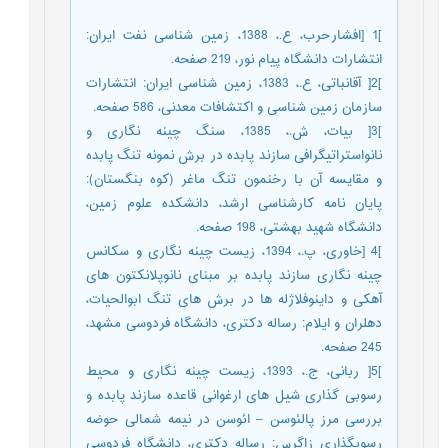
]1 [افشارحرب، ع.، 1388، زمین شناسی نفت ایران:
انتشارات دانشگاه پیام نور، 219 صفحه.
]2[ آقانباتی، ع.، 1383، زمین شناسی ایران: انتشارات
سازمان زمین شناسی و اکتشافات معدنی، 586 صفحه.
]3[ بیات، ش.، 1385، سنگ چینه نگاری و
نانواستراتیگرافی سازند پابده در برش نمونه تنگ پابده
و مقایسه آن با رخنمون تنگ ماغر (کوه بنگستان):
پایان نامه کارشناسی ارشد، دانشکده علوم زمین،
دانشگاه شهید بهشتی، 198 صفحه.
]4 [خاوری، پ.، 1394، زیست چینه نگاری و سکانس
چینه نگاری سازند پابده بر مبنای نانوپلانکتون های
آهکی و داینوفلاژله ها در برش های تنگ ابوالحیات،
دهلران و ایلام: رساله دکتری، دانشگاه فردوسی مشهد،
245 صفحه.
]5[ ربانی، ج.، 1393، زیست چینه نگاری و محیط
رسوبی گذاری شیل های ارغوانی قاعده سازند پابده و
بررسی مرز پالئوسن – ائوسن در نیمه شمالی حوضه
رسوبگذاری زاگرس: رساله دکتری، دانشگاه فردوسی