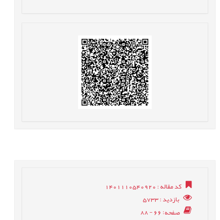
کد مقاله
: 1401110540920
بازدید
: 5733
صفحه
: 66 - 88