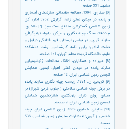
مشهد، 331 صفحه.
]6[ صفاری، 1364، مطالعه مقدماتی سازندهای آسماری
و پابده در میدان نفتی زاغه، گزارش 3952 اداره کل
زمین شناسی گسترشی مناطق نفت خیز. ]7[ طاهری،
م.،1377، سنگ چینه نگاری و میکرو بایواستراتیگرافی
سازند گورپی در نواحی لرستان، فرو افتادگی دزفول و
دشت آبادان: پایان نامه کارشناسی ارشد، دانشکده
علوم، دانشگاه تربیت معلم، تهران، 171 صفحه.
]8[ علیزاده و همکاران، 1384، مطالعات ژئوشیمیایی
سازند پابده در میدان نفتی اهواز، نهمین همایش
انجمن زمین شناسی ایران، 12 صفحه.
]9[ کریمی، ن.، 1391، زیست چینه نگاری سازند پابده
در برش چینه شناسی سلامتی ( جنوب غربی شیراز) بر
مبنای روزن داران پلانکتون، شانزدهمین همایش
انجمن زمین شناسی ایران، 9 صفحه.
]10[ مطیعی، همایون.،1382، زمین شناسی ایران، چینه
شناسی زاگرس: انتشارات سازمان زمین شناسی، 536
صفحه.