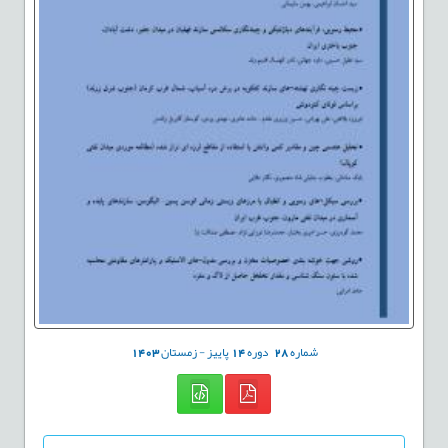
شماره
28
دوره
14
پاییز - زمستان
1403