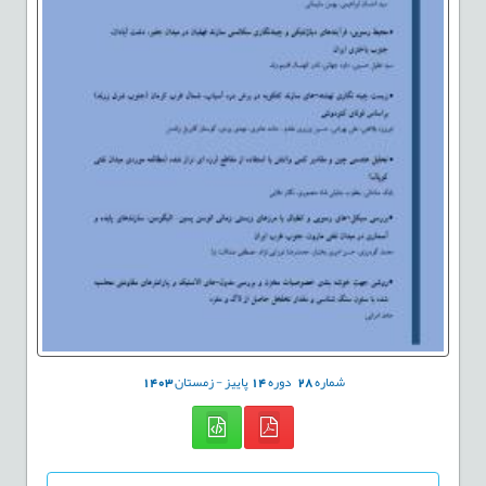
شماره
28
دوره
14
پاییز - زمستان
1403