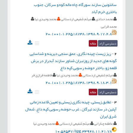
سانتونین سازند سورگاه،چاه ماله کوه و سرکان، جنوب
باختری خرم آباد
محمد حدادی
میثم شفیعی اردستانی
محمد وحیدی نیا
محمد قرایی
20.1001.1.22518738.1398.9.17.2.8
دسترسی آزاد
مقاله
2
-
ریز زیست چینه نگاری، عمق سنجی دیرینه و شناسایی
گونه های جدید از روزنبران شناور سازند آبدراز در برش
قلعه زو، باختر حوضه رسوبی کپه داغ
میثم شفیعی اردستانی
محمد وحیدی نیا
فاطمه فرازی فر
20.1001.1.22518738.1398.9.18.3.1
دسترسی آزاد
مقاله
3
-
تطابق زیستی، چینه نگاری زیستی و تعیین قاعده زمانی
آپتین در سازند تیرگان ، غرب حوضه رسوبی کپه داغ، شمال
شرق ایران
عاطفه چنارانی
میثم شفیعی اردستانی
محمد وحیدی نیا
10.52547/ispg.33928.11.21.78