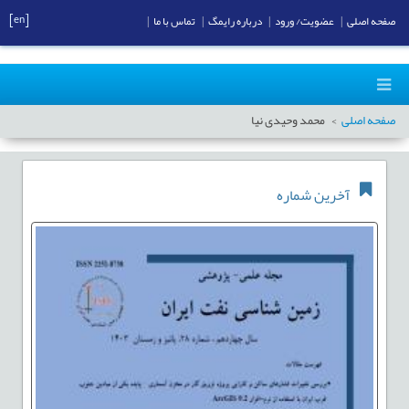
[en]
صفحه اصلی
|
عضویت/ ورود
|
درباره رایمگ
|
تماس با ما
|
صفحه اصلی
محمد وحیدی نیا
آخرین شماره