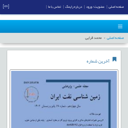
[en]
صفحه اصلی
|
عضویت/ ورود
|
درباره رایمگ
|
تماس با ما
|
صفحه اصلی
محمد قرایی
آخرین شماره