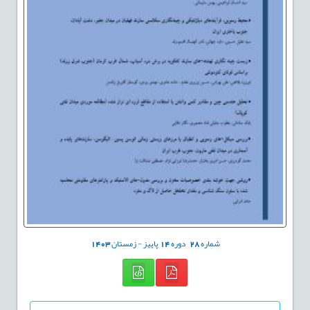
شماره
28
دوره
14
پاییز - زمستان
1403