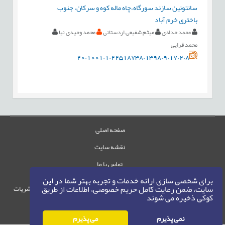
سانتونین سازند سورگاه،چاه ماله کوه و سرکان، جنوب
باختری خرم آباد
محمد حدادی
میثم شفیعی اردستانی
محمد وحیدی نیا
محمد قرایی
20.1001.1.22518738.1398.9.17.2.8
صفحه اصلی
نقشه سایت
تماس با ما
برای شخصی سازی ارائه خدمات و تجربه بهتر شما در این
سایت، ضمن رعایت کامل حریم خصوصی، اطلاعات از طریق
حقوق این وب‌سایت متعلق به سامانه مدیریت نشریات
کوکی ذخیره می شوند
رایمگ است.
حق نشر
1405-1396
©
نمی پذیرم
می پذیرم