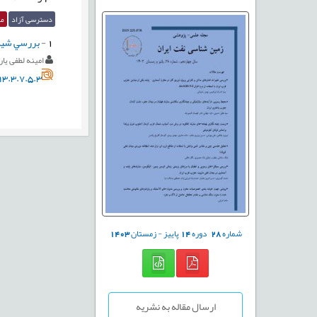
دسترسی آزاد
مق
1
-
بررسي شيل‌
امینه لطفی یار
3.3.7.5.3
شماره
28
دوره
14
پاییز - زمستان
1403
ارسال مقاله به نشریه