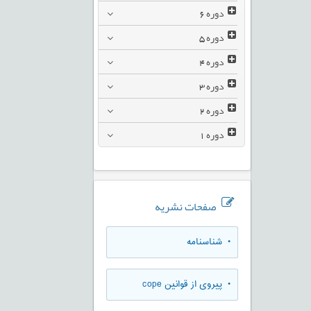
دوره
6
دوره
5
دوره
4
دوره
3
دوره
2
دوره
1
صفحات نشریه
• شناسنامه
• پیروی از قوانین cope