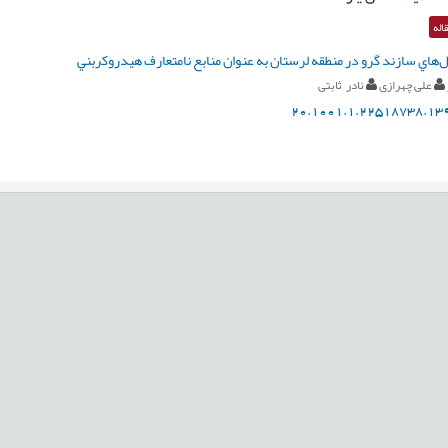
اله
هاي سازند گرو در منطقه لرستان به عنوان منابع نامتعارف هيدروکربني
علی چهرازی
نادر ثابتی
20.1001.1.22518738.139