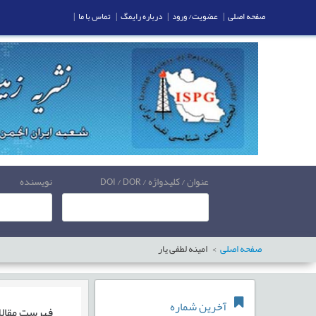
صفحه اصلی
|
عضویت/ ورود
|
درباره رایمگ
|
تماس با ما
|
عنوان / کلیدواژه / DOI / DOR
نویسنده
صفحه اصلی
امینه لطفی یار
آخرین شماره
فهرست مقال