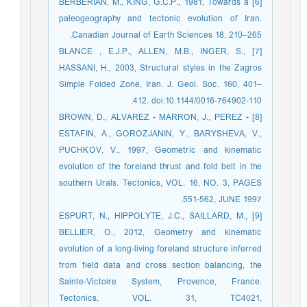
[6] BERBERIAN, M., KING, G.C.P., 1981, Towards a
paleogeography and tectonic evolution of Iran.
Canadian Journal of Earth Sciences 18, 210–265.
[7] BLANCE , E.J.P., ALLEN, M.B., INGER, S.,
HASSANI, H., 2003, Structural styles in the Zagros
Simple Folded Zone, Iran. J. Geol. Soc. 160, 401–
412. doi:10.1144/0016-764902-110.
[8] BROWN, D., ALVAREZ - MARRON, J., PEREZ -
ESTAFIN, A., GOROZJANIN, Y., BARYSHEVA, V.,
PUCHKOV, V., 1997, Geometric and kinematic
evolution of the foreland thrust and fold belt in the
southern Urals. Tectonics, VOL. 16, NO. 3, PAGES
551-562, JUNE 1997.
[9] ESPURT, N., HIPPOLYTE, J.C., SAILLARD, M.,
BELLIER, O., 2012, Geometry and kinematic
evolution of a long-living foreland structure inferred
from field data and cross section balancing, the
Sainte-Victoire System, Provence, France.
Tectonics, VOL. 31, TC4021,