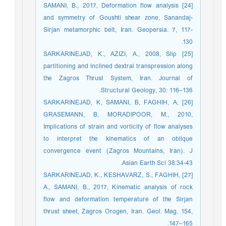
[24] SAMANI, B., 2017, Deformation flow analysis
and symmetry of Goushti shear zone, Sanandaj-
Sirjan metamorphic belt, Iran. Geopersia. 7, 117-
130.
[25] SARKARINEJAD, K., AZIZI, A., 2008, Slip
partitioning and inclined dextral transpression along
the Zagros Thrust System, Iran. Journal of
Structural Geology, 30: 116–136.
[26] SARKARINEJAD, K, SAMANI, B, FAGHIH, A,
GRASEMANN, B, MORADIPOOR, M., 2010,
Implications of strain and vorticity of flow analyses
to interpret the kinematics of an oblique
convergence event (Zagros Mountains, Iran). J
Asian Earth Sci 38:34-43.
[27] SARKARINEJAD, K., KESHAVARZ, S., FAGHIH,
A., SAMANI, B., 2017, Kinematic analysis of rock
flow and deformation temperature of the Sirjan
thrust sheet, Zagros Orogen, Iran. Geol. Mag. 154,
147–165.