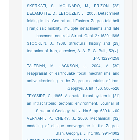
[28] SKERKATI, S., MOLINARO, M., FRIZON
DELAMOTTE, D., LETOUZEY, J., 2005, Detachment
folding in the Central and Eastern Zagros fold-belt
(Iran): salt mobility, multiple detachments and late
basement control.J.Struct. Geol. 27,1680–1696.
[29] STOCKLIN, J., 1968, Structural history and
tectonics of Iran, a review, A. A. P. G. Bull., 52(7),
PP. 1229-1258.
[30] TALEBIAN, M., JACKSON, J., 2004, A
reappraisal of earthquake focal mechanisms and
active shortening in the Zagros mountains of Iran.
Geophys. J. Int. 156, 506–526.
[31] TEYSSIRE, C., 1985, A crustal thrust system in
an intracratonic tectonic environment. Journal of
Structural Geology. Vol 7. No 6, pp. 689 to 700.
[32] VERNANT, P., CHERY, J., 2006, Mechanical
modeling of oblique convergence in the Zagros,
Iran. Geophys. J. Int. 165, 991–1002.