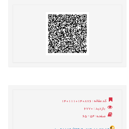
کد مقاله
: 1401110140876
بازدید
: 6770
صفحه
: 54 - 65
10.61186/ispg.40876.11.22.54