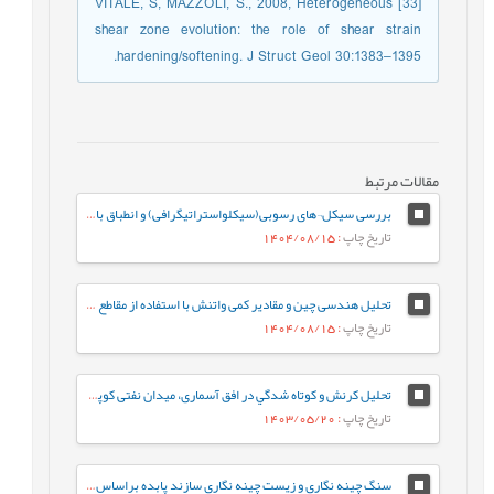
[33] VITALE, S, MAZZOLI, S., 2008, Heterogeneous
shear zone evolution: the role of shear strain
hardening/softening. J Struct Geol 30:1383–1395.
مقالات مرتبط
بررسی سیکل¬های رسوبی(سیکلواستراتیگرافی) و انطباق با مرزهای زیستی – زمانی ائوسن بالایی – الیگوسن در سازندهای پابده (بخش بالایی سازند پابده) و آسماری در میدان نفتی مارون
تاریخ چاپ
: 1404/08/15
تحلیل هندسی چین و مقادیر کمی واتنش با استفاده از مقاطع لرزه ای تراز شده (مطالعه موردی میدان نفتی کوپال)
تاریخ چاپ
: 1404/08/15
تحلیل کرنش و كوتاه شدگي در افق آسماری، میدان نفتی کوپال، استان خوزستان
تاریخ چاپ
: 1403/05/20
سنگ چینه نگاری و زیست چینه نگاری سازند پابده براساس روزن داران پلانکتون در برش جهانگیرآباد (جنوب ایلام- حوضه رسوبی زاگرس)