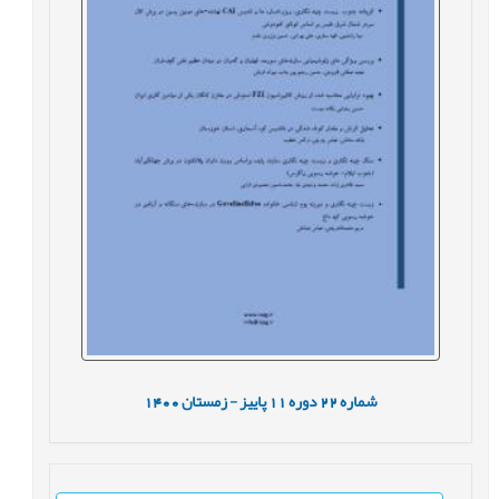
شماره
22
دوره
11
پاییز - زمستان
1400