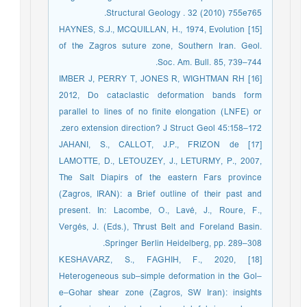
Structural Geology . 32 (2010) 755e765.
[15] HAYNES, S.J., MCQUILLAN, H., 1974, Evolution
of the Zagros suture zone, Southern Iran. Geol.
Soc. Am. Bull. 85, 739–744.
[16] IMBER J, PERRY T, JONES R, WIGHTMAN RH
2012, Do cataclastic deformation bands form
parallel to lines of no finite elongation (LNFE) or
zero extension direction? J Struct Geol 45:158–172.
[17] JAHANI, S., CALLOT, J.P., FRIZON de
LAMOTTE, D., LETOUZEY, J., LETURMY, P., 2007,
The Salt Diapirs of the eastern Fars province
(Zagros, IRAN): a Brief outline of their past and
present. In: Lacombe, O., Lavé, J., Roure, F.,
Vergés, J. (Eds.), Thrust Belt and Foreland Basin.
Springer Berlin Heidelberg, pp. 289–308.
[18] KESHAVARZ, S., FAGHIH, F., 2020,
Heterogeneous sub–simple deformation in the Gol–
e–Gohar shear zone (Zagros, SW Iran): insights