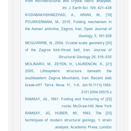
from microstructural and crystal fabric analyses.
Int. J. Earth Sci. 109, 421–438.
[19] KODABAKHSHNEZHAD, A., ARIAN, M.,
POURKERMANI, M., 2015, Folding mechanism in
the Asmari anticline, Zagros, Iran, Open Journal of
Geology, 5, 197-208.
[20] MCQUARRIE, N., 2004, Crustal scale geometry
of the Zagros fold–thrust belt, Iran. Journal of
Structural Geology 26, 519–535.
[21] MOLINARO, M., ZEYEN, H., LAURENCIN, X.,
2005, Lithospheric structure beneath the
southeastern Zagros Mountains, Iran: Recent slab
break-off? Terra Nova 17, 1–6. doi:10.1111/j.1365-
3121.2004.00575.x.
[22] RAMSAY, JG., 1967, Folding and fracturing of
rocks. McGraw-Hill, New York.
[23] RAMSAY, JG, HUBER, MI., 1983, The
techniques of modern structural geology, 1: strain
analysis. Academic Press, London.