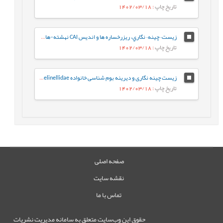
تاریخ چاپ
: 1402/03/18
زيست¬چينه¬نگاري، ريزرخساره ها و انديس CAI نهشته-هاي دونين پسين در برش کال سردر شمال شرق طبس بر اساس فوناي کنودونتي
تاریخ چاپ
: 1402/03/18
زیست چینه نگاری و دیرینه بوم شناسی خانواده Gavelinellidae در سازندهای سنگانه و آیتامیر در حوضه رسوبی کپه داغ
تاریخ چاپ
: 1402/03/18
صفحه اصلی
نقشه سایت
تماس با ما
حقوق این وب‌سایت متعلق به سامانه مدیریت نشریات