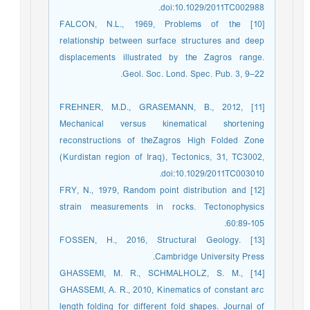
doi:10.1029/2011TC002988.
[10] FALCON, N.L., 1969, Problems of the
relationship between surface structures and deep
displacements illustrated by the Zagros range.
Geol. Soc. Lond. Spec. Pub. 3, 9–22.
[11] FREHNER, M.D., GRASEMANN, B., 2012,
Mechanical versus kinematical shortening
reconstructions of theZagros High Folded Zone
(Kurdistan region of Iraq), Tectonics, 31, TC3002,
doi:10.1029/2011TC003010.
[12] FRY, N., 1979, Random point distribution and
strain measurements in rocks. Tectonophysics
60:89-105.
[13] FOSSEN, H., 2016, Structural Geology.
Cambridge University Press.
[14] GHASSEMI, M. R., SCHMALHOLZ, S. M.,
GHASSEMI, A. R., 2010, Kinematics of constant arc
length folding for different fold shapes. Journal of