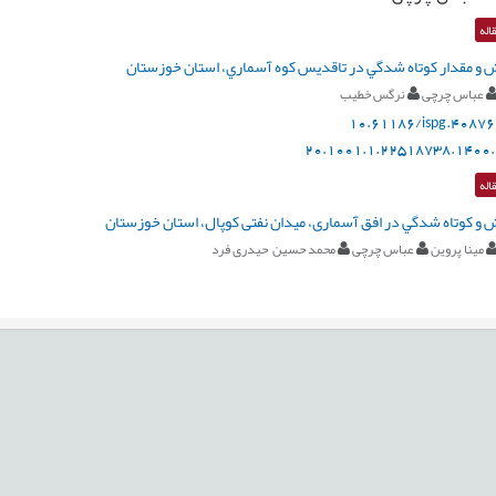
اله
 و مقدار كوتاه شدگي در تاقديس كوه آسماري، استان خوزستان
عباس چرچی
نرگس خطیب
10.61186/ispg.40876
20.1001.1.22518738.1400.
اله
 و كوتاه شدگي در افق آسماری، میدان نفتی کوپال، استان خوزستان
مینا پروین
عباس چرچی
محمد حسین حیدری فرد