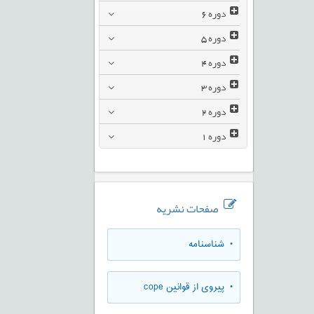
دوره
6
دوره
5
دوره
4
دوره
3
دوره
2
دوره
1
صفحات نشریه
• شناسنامه
• پیروی از قوانین cope