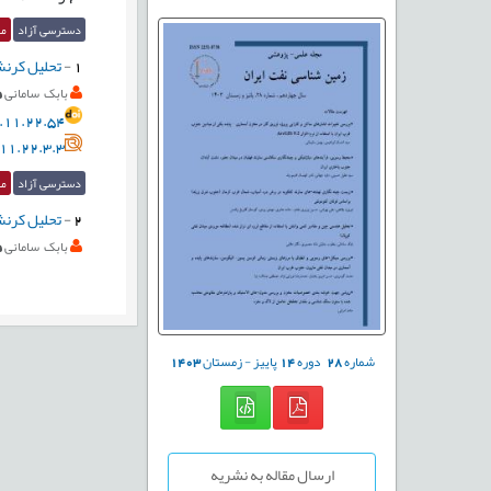
دسترسی آزاد
مق
1
-
تحلیل کرنش
بابک سامانی
.11.22.54
11.22.3.3
دسترسی آزاد
مق
2
-
تحلیل کرنش
بابک سامانی
شماره
28
دوره
14
پاییز - زمستان
1403
ارسال مقاله به نشریه