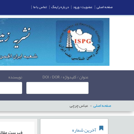
صفحه اصلی
|
عضویت/ ورود
|
درباره رایمگ
|
تماس با ما
|
عنوان / کلیدواژه / DOI / DOR
نویسنده
صفحه اصلی
عباس چرچی
آخرین شماره
فهرست مقال