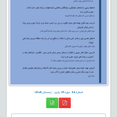
شماره
28
دوره
14
پاییز - زمستان
1403