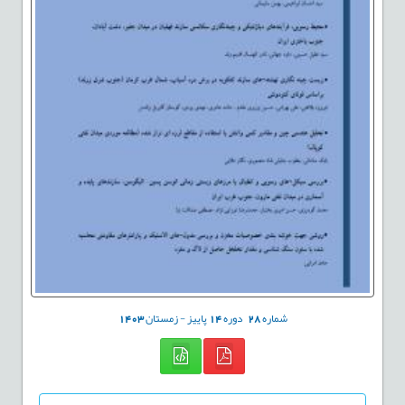
شماره
28
دوره
14
پاییز - زمستان
1403