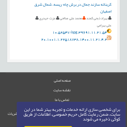
کربناته سازند جمال در برش چاه¬ریسه، شمال شرق
اصفهان
بهراد ذبحی کمند
محمد علی صالحی
عزت حیدری
علی بهرامی
10.52547/ispg.39691.11.21.54
20.1001.1.22518738.1400.11.21.4.2
صفحه اصلی
نقشه سایت
تماس با ما
برای شخصی سازی ارائه خدمات و تجربه بهتر شما در این
حقوق این وب‌سایت متعلق به سامانه مدیریت نشریات
سایت، ضمن رعایت کامل حریم خصوصی، اطلاعات از طریق
کوکی ذخیره می شوند
رایمگ است.