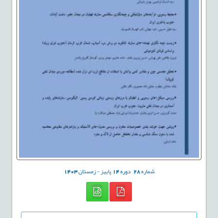
شماره
28
دوره
14
پاییز - زمستان
1403