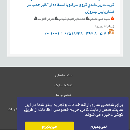
کربناته ريز دانه‌ي گرو و سرگلو با استفاده از آناليز جذب در
فشار پايين نيتروژن
سید علی معلمی
محمدابراهیم شبانی
هرمز قلاوند
زیبا زمانی پزوه
20.1001.1.22518738.1397.8.15.4.9
صفحه اصلی
نقشه سایت
تماس با ما
برای شخصی سازی ارائه خدمات و تجربه بهتر شما در این
سایت، ضمن رعایت کامل حریم خصوصی، اطلاعات از طریق
حقوق این وب‌سایت متعلق به سامانه مدیریت نشریات
کوکی ذخیره می شوند
رایمگ است.
حق نشر
1405-1396
©
نمی پذیرم
می پذیرم