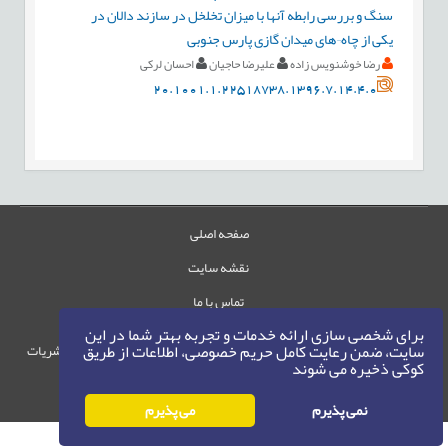
سنگ و بررسی رابطه آنها با میزان تخلخل در سازند دالان در
یکی از چاه¬های میدان گازی پارس جنوبی
رضا خوشنویس زاده
علیرضا حاجیان
احسان لرکی
20.1001.1.22518738.1396.7.14.4.0
صفحه اصلی
نقشه سایت
تماس با ما
برای شخصی سازی ارائه خدمات و تجربه بهتر شما در این
سایت، ضمن رعایت کامل حریم خصوصی، اطلاعات از طریق
حقوق این وب‌سایت متعلق به سامانه مدیریت نشریات
کوکی ذخیره می شوند
رایمگ است.
حق نشر
1405-1396
©
نمی پذیرم
می پذیرم