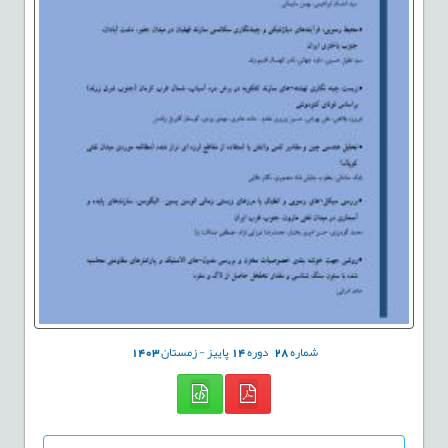
شماره
28
دوره
14
پاییز - زمستان
1403