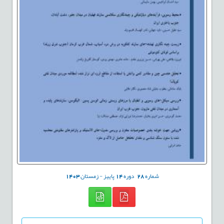
شماره
28
دوره
14
پاییز - زمستان
1403