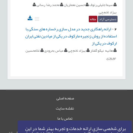
سیما جلیلی رئوف
حسین معماریان
محمد رضا رسائی
بهزاد تخم چی
دسترسی آزاد
مقاله
2
-
ارائه راهکاری جدید در مدل سازی رخساره های سنگی با
استفاده از روش زنجیره مارکوف در یکی از میادین نفتی ایران
ارکوف در یکی از
هانیه نیکو گفتار
بهزاد تخم چی
عباس بحرودی
غلامحسین
نوروزی
صفحه اصلی
نقشه سایت
تماس با ما
برای شخصی سازی ارائه خدمات و تجربه بهتر شما در این
حقوق این وب‌سایت متعلق به سامانه مدیریت نشریات