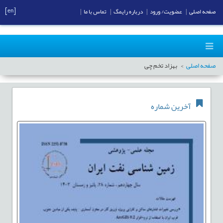
[en]
صفحه اصلی
|
عضویت/ ورود
|
درباره رایمگ
|
تماس با ما
|
صفحه اصلی
بهزاد تخم چی
آخرین شماره