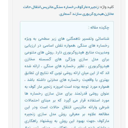
کلید واژه
:
زنجیره مارکوف رخساره سنگی ماتریس انتقال حالت
مخازن هیدرو کربوری سازند آسماری
,
چکیده مقاله
:
شناسائی وتفسیر ناهمگنی های زیر سطحی به ویژه
رخساره های سنگی ،همواره نقش اساسی در ارزیابی
ومدیریت منابع هیدروکربوری دارد .روش های متنوعی
برای مدل سازی ویژگی های گسسته مخازن
هیدروکربوری ، نظیر رخساره های سنگی ، ارائه شده
اند که از این میان ارائه روشی نوین که نتایج ان تطابق
بهتری با واقعیت رخساره های مخزنی داشته باشد ،
همواره مورد توجه بوده است امروزه زنجیر مار کوف به
عنوان روشی قدرتمند برای مدل سازی رخساره ها
مورد استفاده قرار می گیرد که بر مبنای احتمالات
شرطی وارائه ماتریس انتقال حالات است ودر این
مطالعه علاوه بر معرفی روش مدل سازی زنجیره
مارکوف ،جهت بهبود این روش به پیشنهاد راهکاری