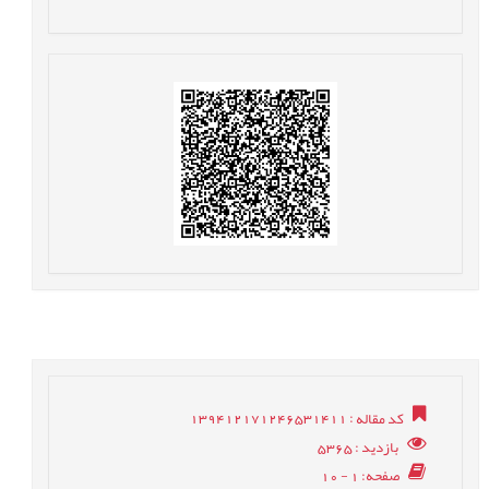
کد مقاله
: 139412171246531411
بازدید
: 5365
صفحه
: 1 - 10