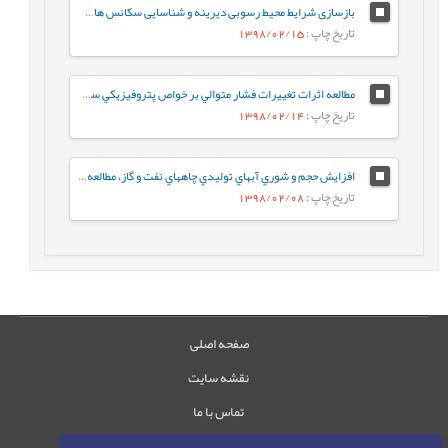
بازسازی شرایط محیط رسوبی دیرینه و شناسایی سکانس های رسوبی موجود در سازند قم براساس میکروفاسیس¬ها در ناحیه کهک (جنوب غرب قم)
تاریخ چاپ
: 1398/02/15
مطالعه اثرات تغييرات فشار متوالي بر خواص پتروفيزيکي سنگ مخازن کربناته
تاریخ چاپ
: 1398/02/14
افزايش حجم و شوري آبهاي توليدي چاههاي نفت و گاز، مطالعه موردي: مخزن گازي مزدوران
تاریخ چاپ
: 1398/02/08
صفحه اصلی
نقشه سایت
تماس با ما