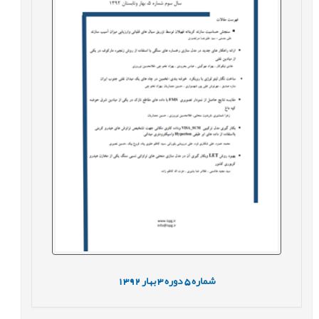
شماره
5
دوره
3
بهار
1392