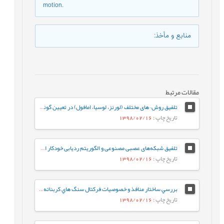
motion.
منابع و مأخذ
:
مقالات مرتبط
تلفیق روش¬های مختلف (لورنز، لوسیا، امافول) در تعیین گونه های سنگی و واحدهای جریانی در سازند رازک با سن میوسن پایینی در میدان گازی سرخون، حوضه رسوبی زاگرس، جنوب شرقی ایران
تاریخ چاپ
: 1398/02/16
تلفیق شبکه‌های عصبی مصنوعی و الگوریتم ردیابی خودکار احتمال گسل نازک شده، جهت شناسایی، تفسیر و استخراج گسل‌ها
تاریخ چاپ
: 1398/02/16
بررسي ساختار منافذ و خصوصيات فرکتال سنگ هاي کربناته ريز دانه‌ي گرو و سرگلو با استفاده از آناليز جذب در فشار پايين نيتروژن
تاریخ چاپ
: 1398/02/16