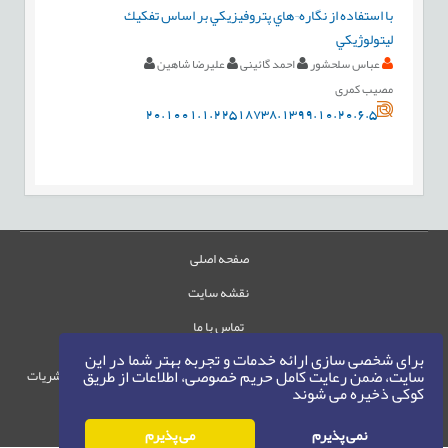
با استفاده از نگاره¬هاي پتروفيزيكي بر اساس تفكيك
ليتولوژيكي
عباس سلحشور
احمد گائینی
علیرضا شاهین
مصیب کمری
20.1001.1.22518738.1399.10.20.6.5
صفحه اصلی
نقشه سایت
تماس با ما
برای شخصی سازی ارائه خدمات و تجربه بهتر شما در این
سایت، ضمن رعایت کامل حریم خصوصی، اطلاعات از طریق
حقوق این وب‌سایت متعلق به سامانه مدیریت نشریات
کوکی ذخیره می شوند
رایمگ است.
حق نشر
1405-1396
©
نمی پذیرم
می پذیرم