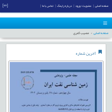
[en]
صفحه اصلی
|
عضویت/ ورود
|
درباره رایمگ
|
تماس با ما
|
صفحه اصلی
مصیب کمری
آخرین شماره