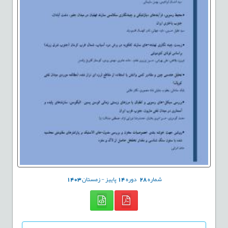
شماره
28
دوره
14
پاییز - زمستان
1403