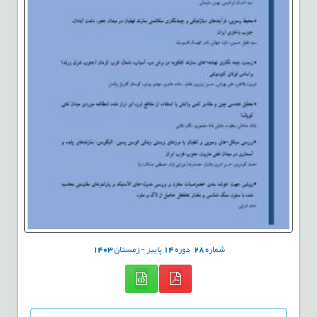
شماره
28
دوره
14
پاییز - زمستان
1403