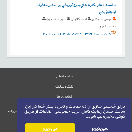
با استفاده از نگاره¬هاي پتروفيزيكي بر اساس تفكيك
ليتولوژيكي
عباس سلحشور
احمد گائینی
علیرضا شاهین
مصیب کمری
20.1001.1.22518738.1399.10.20.6.5
صفحه اصلی
نقشه سایت
تماس با ما
برای شخصی سازی ارائه خدمات و تجربه بهتر شما در این
سایت، ضمن رعایت کامل حریم خصوصی، اطلاعات از طریق
حقوق این وب‌سایت متعلق به سامانه مدیریت نشریات
کوکی ذخیره می شوند
رایمگ است.
حق نشر
1405-1396
©
نمی پذیرم
می پذیرم