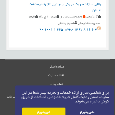
بالایی سازند سروک در یکی از میادین نفتی ناحیه دشت
آبادان
آراد کیانی
محمدحسین صابری
بهمن زارع نژاد
الهام
اسدی مهماندوستی
نسیم رحمانی
20.1001.1.22518738.1397.8.16.6.3
صفحه اصلی
نقشه سایت
تماس با ما
برای شخصی سازی ارائه خدمات و تجربه بهتر شما در این
سایت، ضمن رعایت کامل حریم خصوصی، اطلاعات از طریق
حقوق این وب‌سایت متعلق به سامانه مدیریت نشریات
کوکی ذخیره می شوند
رایمگ است.
حق نشر
1405-1396
©
نمی پذیرم
می پذیرم