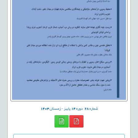
شماره
28
دوره
14
پاییز - زمستان
1403