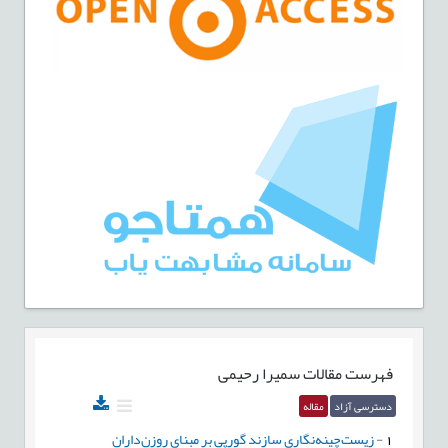
فهرست مقالات
سمیرا رحیمی
دسترسی آزاد
مقاله
1
-
زيست‌چينه‌نگاري سازند گورپي‌ بر مبناي روزن‌داران