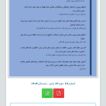
شماره
28
دوره
14
پاییز - زمستان
1403