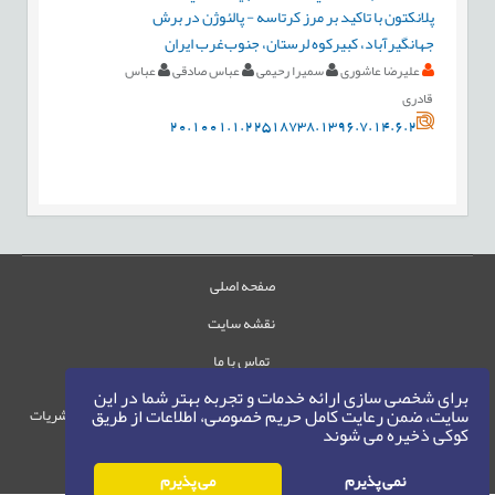
پلانکتون با تاکید بر مرز کرتاسه - پالئوژن در برش
جهانگيرآباد، کبیرکوه لرستان، جنوب‌غرب ایران
علیرضا عاشوری
سمیرا رحیمی
عباس صادقی
عباس
قادری
20.1001.1.22518738.1396.7.14.6.2
صفحه اصلی
نقشه سایت
تماس با ما
برای شخصی سازی ارائه خدمات و تجربه بهتر شما در این
سایت، ضمن رعایت کامل حریم خصوصی، اطلاعات از طریق
حقوق این وب‌سایت متعلق به سامانه مدیریت نشریات
کوکی ذخیره می شوند
رایمگ است.
حق نشر
1405-1396
©
نمی پذیرم
می پذیرم