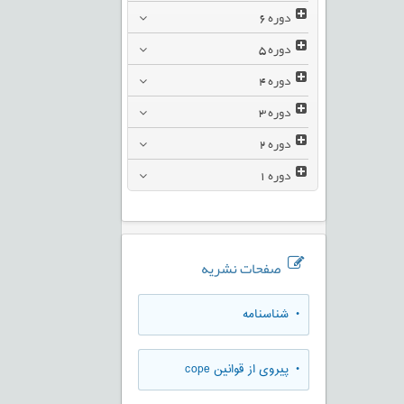
دوره
6
دوره
5
دوره
4
دوره
3
دوره
2
دوره
1
صفحات نشریه
• شناسنامه
• پیروی از قوانین cope