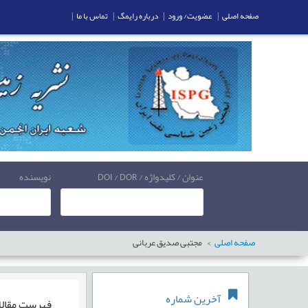
صفحه اصلی
|
عضویت/ ورود
|
درباره رایمگ
|
تماس با ما
|
عنوان / کلیدواژه / DOI / DOR
نویسنده
صفحه اصلی
مجتبی صدیق عربانی
آخرین شماره
فهرست مقال