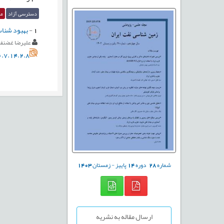
دسترسی آزاد
مق
1
-
بهبود شناس
علیرضا غضنف
.7.14.2.8
شماره
28
دوره
14
پاییز - زمستان
1403
ارسال مقاله به نشریه