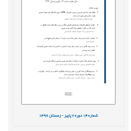
شماره
14
دوره
7
پاییز - زمستان
1396