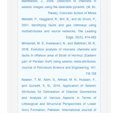
Mathewson, J., 2008, Detection of channels in
seismic images using the steerable pyramid. (M. Sc.
Thesis), Colorado School of Mines
Meldahl, P., Heggland, R., Bril, B., and de Groot, P.,
2001, Identifying faults and gas chimneys using
multiattributes and neural networks. The Leading
Edge, 20(5), 474-482
Mirkamali, M. S., Keshavarz, N., and Bakhtiari, M. R.,
2016, Evolution analysis of miocene channels and
faults in offshore area of Strait of Hormuz (Eastern
part of Persian Gulf) using seismic meta-attributes.
Journal of Petroleum Science and Engineering, 147,
116-128
Naseer, T. M., Asim, S., Ahmad, M. N., Hussain, F.,
and Qureshi, S. N., 2014, Application of Seismic
Attributes for Delineation of Channel Geometries
and Analysis of Various Aspects in Terms of
Lithological and Structural Perspectives of Lower
Goru Formation, Pakistan. International Journal of