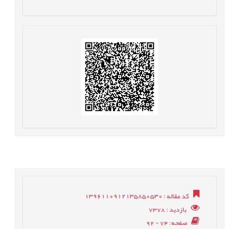
کد مقاله
: 1396110912135850530
بازدید
: 7378
صفحه
: 74 - 92