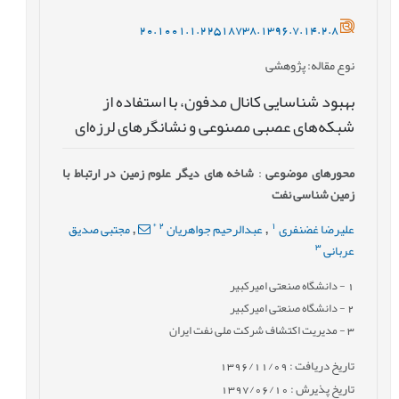
20.1001.1.22518738.1396.7.14.2.8
نوع مقاله
: پژوهشی
بهبود شناسایی کانال‌ مدفون، با استفاده از
شبکه‌های عصبی مصنوعی و نشانگرهای لرزه‌ای
محورهای موضوعی
:
شاخه های دیگر علوم زمین در ارتباط با
زمین شناسی نفت
*
2
1
علیرضا غضنفری
عبدالرحیم جواهریان
مجتبی صدیق
,
,
3
عربانی
1
- دانشگاه صنعتی امیرکبیر
2
- دانشگاه صنعتی امیرکبیر
3
- مدیریت اکتشاف شرکت ملی نفت ایران
تاریخ دریافت : 1396/11/09
تاریخ پذیرش : 1397/06/10