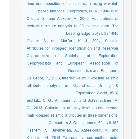
time decomposition of seismic data using wavelet-
based methods. Geophysics, 60(6), 1906-1916
Chopra, S., and Alexeev, V., 2006, Applications of
texture attribute analysis to 3D seismic data. The
Leading Edge, 25(8), 934-940
Chopra, S., and Marfurt, K. J., 2007, Seismic
Attributes for Prospect Identification and Reservoir
Characterization: Society of Exploration
Geophysicists and European Association of
Geoscientists and Engineers
De Groot, P., 2006, Interactive multi-volume seismic
attribute analysis in OpendTect. Drilling &
Exploration World, 15(3)
Eichkitz, C. G., Amtmann, J., and Schreilechner, M.
G., 2013, Calculation of grey level co-occurrence
matrix-based seismic attributes in three dimensions.
Computers & Geosciences, 60, 176-183
Hashemi, S., Javaherian, A., Ataee-pour, M., and
Khoshdel, H., 2014, Two-point versus multiple-point