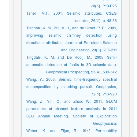
70(6), P19-P25
Taner, M.T., 2001, Seismic attributes. CSEG
recorder, 26(7): p. 48-56
Tingdahl, K. M., Bril, A. H., and de Groot, P. F., 2001,
Improving seismic chimney detection using
directional attributes. Journal of Petroleum Science
and Engineering, 29(3), 205-211
Tingdahl, K. M. and De Rooij, M., 2005, Semi‐
automatic detection of faults in 3D seismic data.
Geophysical Prospecting, 53(4), 533-542
Wang, Y., 2006, Seismic time-frequency spectral
decomposition by matching pursuit. Geophysics,
72(1), V13-V20
Wang, Z., Yin, C., and Zhao, W., 2011, GLCM
parameters of channel texture analysis. In 2011
SEG Annual Meeting. Society of Exploration
Geophysicists
Weber, K. and Eijpe, R., 1972, Permeability