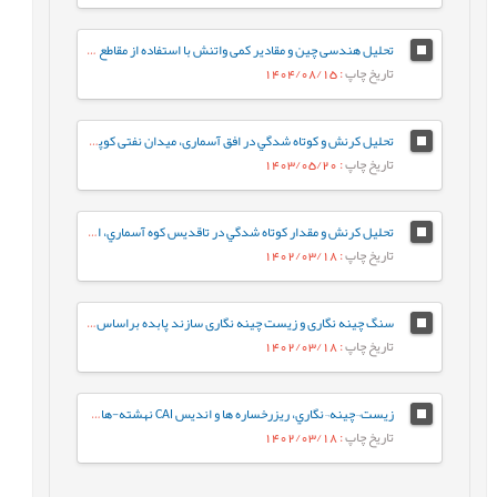
تحلیل هندسی چین و مقادیر کمی واتنش با استفاده از مقاطع لرزه ای تراز شده (مطالعه موردی میدان نفتی کوپال)
تاریخ چاپ
: 1404/08/15
تحلیل کرنش و كوتاه شدگي در افق آسماری، میدان نفتی کوپال، استان خوزستان
تاریخ چاپ
: 1403/05/20
تحلیل کرنش و مقدار كوتاه شدگي در تاقديس كوه آسماري، استان خوزستان
تاریخ چاپ
: 1402/03/18
سنگ چینه نگاری و زیست چینه نگاری سازند پابده براساس روزن داران پلانکتون در برش جهانگیرآباد (جنوب ایلام- حوضه رسوبی زاگرس)
تاریخ چاپ
: 1402/03/18
زيست¬چينه¬نگاري، ريزرخساره ها و انديس CAI نهشته-هاي دونين پسين در برش کال سردر شمال شرق طبس بر اساس فوناي کنودونتي
تاریخ چاپ
: 1402/03/18