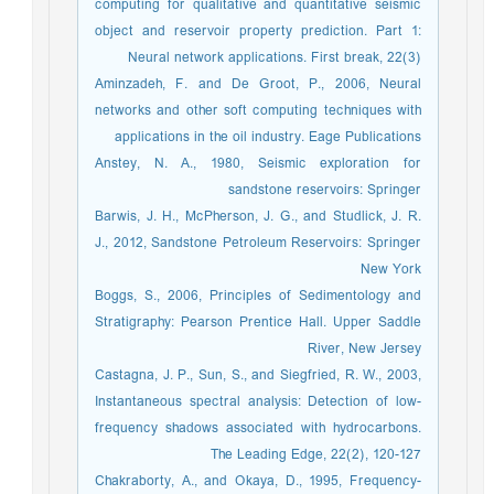
computing for qualitative and quantitative seismic
object and reservoir property prediction. Part 1:
Neural network applications. First break, 22(3)
Aminzadeh, F. and De Groot, P., 2006, Neural
networks and other soft computing techniques with
applications in the oil industry. Eage Publications
Anstey, N. A., 1980, Seismic exploration for
sandstone reservoirs: Springer
Barwis, J. H., McPherson, J. G., and Studlick, J. R.
J., 2012, Sandstone Petroleum Reservoirs: Springer
New York
Boggs, S., 2006, Principles of Sedimentology and
Stratigraphy: Pearson Prentice Hall. Upper Saddle
River, New Jersey
Castagna, J. P., Sun, S., and Siegfried, R. W., 2003,
Instantaneous spectral analysis: Detection of low-
frequency shadows associated with hydrocarbons.
The Leading Edge, 22(2), 120-127
Chakraborty, A., and Okaya, D., 1995, Frequency-