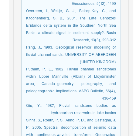
Geosciences, 5(12), 1490
Overeem, I., Weltje, G. J., Bishop‐Kay, C., and
Kroonenberg, S. B., 2001, The Late Cenozoic
Eridanos delta system in the Southern North Sea
Basin: a climate signal in sediment supply?. Basin
Research, 13(3), 293-312
Pang, J., 1993, Geological reservoir modelling of
fluvial channel sands. UNIVERSITY OF ABERDEEN
(UNITED KINGDOM)
Putnam, P. E., 1982, Fluvial channel sandstones
within Upper Mannville (Albian) of Lloydminster
area, Canada--geometry, petrography, and
paleogeographic implications. AAPG Bulletin, 66(4),
436-459
Qiu, Y., 1987, Fluvial sandstone bodies as
hydrocarbon reservoirs in lake basins
Sinha, S., Routh, P. S., Anno, P. D., and Castagna, J.
P., 2005, Spectral decomposition of seismic data
with continuous-wavelet transform. Geophysics,