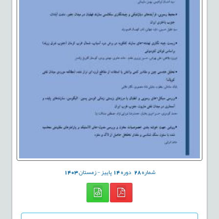
شماره
28
دوره
14
پاییز - زمستان
1403