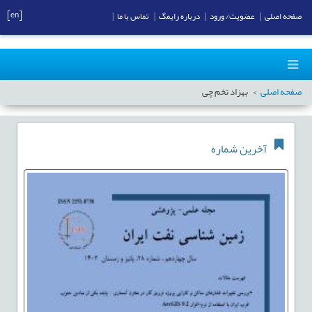
[en]
صفحه اصلی
|
عضویت/ ورود
|
درباره رایمگ
|
تماس با ما
|
صفحه اصلی
بهزاد تخم چی
آخرین شماره