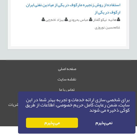
استفاده از روش زنجیره مارکوف در یکی از میادین نفتی ایران
ارکوف در یکی از
هانیه نیکو گفتار
عباس بحرودی
بهزاد تخم چی
غلامحسین نوروزی
صفحه اصلی
نقشه سایت
تماس با ما
برای شخصی سازی ارائه خدمات و تجربه بهتر شما در این
سایت، ضمن رعایت کامل حریم خصوصی، اطلاعات از طریق
حقوق این وب‌سایت متعلق به سامانه مدیریت نشریات
کوکی ذخیره می شوند
رایمگ است.
حق نشر
1405-1396
©
نمی پذیرم
می پذیرم