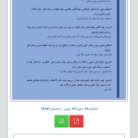
شماره
28
دوره
14
پاییز - زمستان
1403