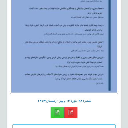
شماره
28
دوره
14
پاییز - زمستان
1403