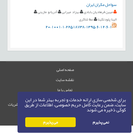
سواحل مکران ایران
مهین فرهادیان بابادی
بهزاد مهرابی
آدریانو مازینی
الینا پلودتکینا
عطا شاکری
20.1001.1.22518738.1395.6.12.6.1
صفحه اصلی
نقشه سایت
تماس با ما
برای شخصی سازی ارائه خدمات و تجربه بهتر شما در این
سایت، ضمن رعایت کامل حریم خصوصی، اطلاعات از طریق
حقوق این وب‌سایت متعلق به سامانه مدیریت نشریات
کوکی ذخیره می شوند
رایمگ است.
حق نشر
1405-1396
©
نمی پذیرم
می پذیرم