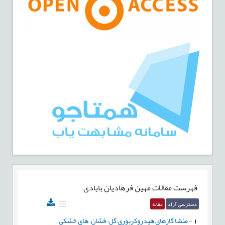
فهرست مقالات
مهین فرهادیان بابادی
دسترسی آزاد
مقاله
1
-
منشا گازهای هیدروکربوری گل¬فشان¬های خشکی