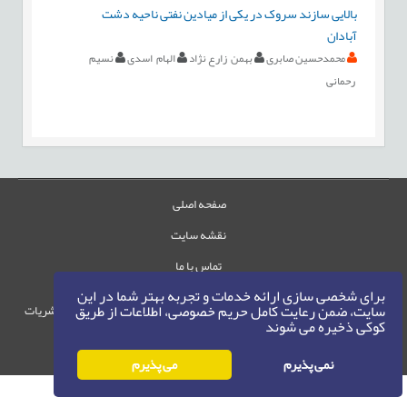
بالایی سازند سروک در یکی از میادین نفتی ناحیه دشت
آبادان
محمدحسین صابری
بهمن زارع نژاد
الهام اسدی
نسیم
رحمانی
صفحه اصلی
نقشه سایت
تماس با ما
برای شخصی سازی ارائه خدمات و تجربه بهتر شما در این
سایت، ضمن رعایت کامل حریم خصوصی، اطلاعات از طریق
حقوق این وب‌سایت متعلق به سامانه مدیریت نشریات
کوکی ذخیره می شوند
رایمگ است.
حق نشر
1405-1396
©
نمی پذیرم
می پذیرم