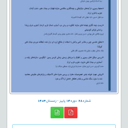
شماره
28
دوره
14
پاییز - زمستان
1403