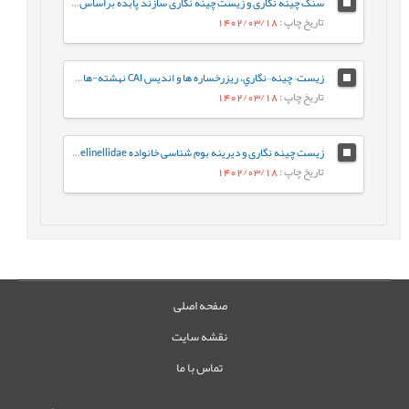
سنگ چینه نگاری و زیست چینه نگاری سازند پابده براساس روزن داران پلانکتون در برش جهانگیرآباد (جنوب ایلام- حوضه رسوبی زاگرس)
تاریخ چاپ
: 1402/03/18
زيست¬چينه¬نگاري، ريزرخساره ها و انديس CAI نهشته-هاي دونين پسين در برش کال سردر شمال شرق طبس بر اساس فوناي کنودونتي
تاریخ چاپ
: 1402/03/18
زیست چینه نگاری و دیرینه بوم شناسی خانواده Gavelinellidae در سازندهای سنگانه و آیتامیر در حوضه رسوبی کپه داغ
تاریخ چاپ
: 1402/03/18
صفحه اصلی
نقشه سایت
تماس با ما