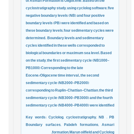
of Asmari Formation is Oligocene. Based on the
cyclostratigraphy study, using cyclolog software, five
negative boundary levels (NB) and four positive
boundary levels (PB) were identified and based on
these boundary levels, four sedimentary cycles were
determined.
Boundary levels and sedimentary
cycles identified in these wells corresponded to
biological boundaries or maximum sea level. Based
on the study, the first sedimentary cycle (NB1000-
PB1000) Corresponding to the late
Eocene/Oligocene time interval., the second
sedimentary cycle (NB2000-PB2000)
corresponding to Ruplin-Chattian-Chattian, the third
sedimentary cycle (NB3000-PB3000) and the fourth
sedimentary cycle (NB4000-PB4000) were identified
Key words: Cyclolog, cyclostratigraphy, NB – PB
Boundary surfaces,
Pabdeh formations, Asmari
formation, Marun oilfield and
Cyclolog.