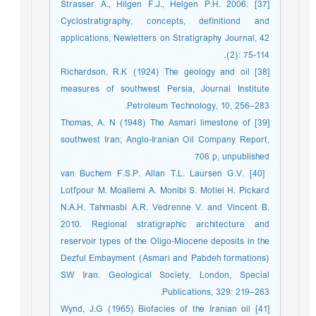
[37] Strasser A., Hilgen F.J., Helgen P.H. 2006.
Cyclostratigraphy, concepts, definitiond and
applications, Newletters on Stratigraphy Journal, 42
(2): 75-114.
[38] Richardson, R.K (1924) The geology and oil
measures of southwest Persia, Journal Institute
Petroleum Technology, 10, 256–283.
[39] Thomas, A. N (1948) The Asmari limestone of
southwest Iran; Anglo-Iranian Oil Company Report,
706 p, unpublished
‏ [40] van Buchem F.S.P. Allan T.L. Laursen G.V.
Lotfpour M. Moallemi A. Monibi S. Motiei H. Pickard
N.A.H. Tahmasbi A.R. Vedrenne V. and Vincent B.
2010. Regional stratigraphic architecture and
reservoir types of the Oligo-Miocene deposits in the
Dezful Embayment (Asmari and Pabdeh formations)
SW Iran. Geological Society, London, Special
Publications, 329: 219–263.
[41] Wynd, J.G (1965) Biofacies of the Iranian oil