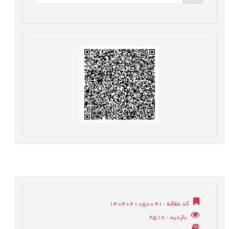
کد مقاله
: 1404021050091
بازدید
: 2518