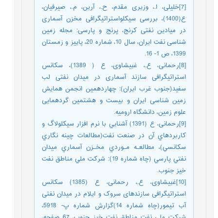
[7]خلیلی، ا.، وزیری مقدم، ح.، آرین، م.، صیرفیان،
ع(1400)، بررسی سیکلواستراتیگرافی مخزن آسماری
در میادین نفتی کرنج، پرنج و پارسی: مجله زمین
شناسی نفت ایران، سال 10، شماره 20، پاییز و زمستان
1399، ص 1- 16.
[8]رحمانی، ع.، غبیشاوی، ع ( 1389)، سکانس
استراتیگرافی سازند آسماری در میدان نفتی لب
سفید(جنوب غرب ایران): چهاردهمین انجمن همایش
زمین شناسی ایران و بیست و هشتمین گردهمایی
علوم زمین، دانشگاه ارومیه.
[9]رحمانی، ع (1391) آشنايي با نرم افزار سيکلولاگ و
کاربردهاي آن در صنعت نفت(مطالعات چينه نگاري
سکانسي)، مطالعـه مـوردي مخـزن آسماري ميدان
نفتي پارسي (چاه شماره 19): شرکت ملي مناطق نفت
خيز جنوب.
[10]غبیشاوی، ع.، رحمانی، ع (1385) سکانس
استراتیگرافی سازندهای سروک و ایلام در میدان نفتی
آب تیمور(چاه شماره 14)گزارش شماره پ- 5918،
شرکت ملی نفت مناطق نفت خیز جنوب، 67 صفحه،