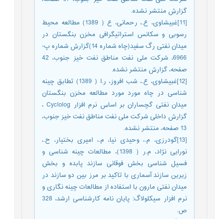
گزارش منتشر نشده.
[11]غبیشاوی، ع.، رحمانی، ع ( 1389) مطالعه محیط
رسوبی و سکانس استراتیگرافی مخزن بنگستان در
میدان نفتی رگ سفید(چاه شماره 14)گزارش شماره پ-
6966، شرکت ملی نفت مناطق نفت خیز جنوب، 42
صفحه، گزارش منتشر نشده.
[12]غبیشاوی، ع.، شب افروز، ر.ا ( 1389) تطابق چینه
شناسی در چاه مورد مورد مطالعه مخزن بنگستان
میدان نفتی گچساران بر اساس نرم افزار Cyclolog ،
گزارش داخلی شرکت ملی نفت مناطق نفت خیز جنوب،
13 صفحه، منتشر نشده.
[13]گودرزی، م.، وحیدی نیا، م.، امیری بختیار، ح.،
نورایی نژاد، م.ر ( 1398)، مطالعات چینه شناسی و
فسیل شناسی بخش فوقانی سازند پابده و بخش
زیرین سازند آسماری با تاکید بر مرز بین دو سازند در
میدان نفتی مارون با استفاده از مطالعات چینه نگاری و
نرم افزار سیکلولاگ: پایان نامه کارشناسی ارشد، 328
ص.