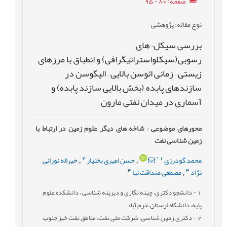
صفحه
: 80 - 95
نوع مقاله
: پژوهشی
بررسی سیکل¬های
رسوبی(سیکلواستراتیگرافی) و انطباق با مرزهای
زیستی – زمانی ائوسن بالایی – الیگوسن در
سازندهای پابده (بخش بالایی سازند پابده) و
آسماری در میدان نفتی مارون
محورهای موضوعی
:
شاخه های دیگر علوم زمین در ارتباط با
زمین شناسی نفت
2
*
1
محمد گودرزی
حسن امیری بختیار
خیراله نورانی
,
,
4
3
نژاد
مصطفی صداقت نیا
,
1
- دانشجو دکتری، چینه نگاری و دیرینه شناسی ، دانشکده علوم
پایه، دانشگاه لرستان.خرم آباد
2
- دکتری زمین شناسی، شرکت ملی نفت، مناطق نفت خیز جنوب