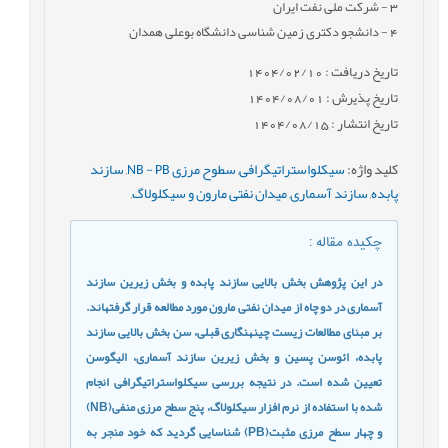
3
- شرکت ملی نفت ایران
4
- دانشجو دکتری زمین شناسی دانشگاه بوعلی همدان
تاریخ دریافت : 1404/02/10
تاریخ پذیرش : 1404/08/01
تاریخ انتشار : 1404/08/15
کلید واژه
:
سیکلواستراتیگرافی
,
سطوح مرزی NB - PB
,
سازند
پابده
,
سازند آسماری
,
میدان نفتی مارون و سیکلولاگ
,
چکیده مقاله
:
در این پژوهش بخش­ بالایی سازند پابده و بخش زیرین سازند
آسماری در دو چاه از میدان نفتی مارون مورد مطالعه قرار گرفته­اند.
بر مبنای مطالعات زیست­ چینه­نگاری قبلی، سن بخش بالایی سازند
پابده، ائوسن پسین و بخش زیرین سازند آسماری، الیگوسن
تعیین شده است. در نتیجه بررسی سیکلواستراتیگرافی انجام
شده با استفاده از نرم افزار سیکلولاگ، پنج سطح مرزی منفی(
NB
)
و چهار سطح مرزی مثبت(
PB
) شناسایی گردید که خود منجر به