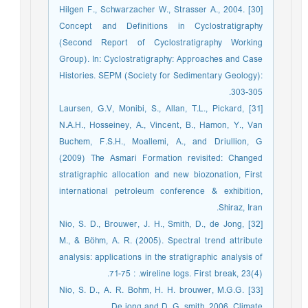
[30] Hilgen F., Schwarzacher W., Strasser A., 2004.
Concept and Definitions in Cyclostratigraphy
(Second Report of Cyclostratigraphy Working
Group). In: Cyclostratigraphy: Approaches and Case
Histories. SEPM (Society for Sedimentary Geology):
303-305.
[31] Laursen, G.V, Monibi, S., Allan, T.L., Pickard,
N.A.H., Hosseiney, A., Vincent, B., Hamon, Y., Van
Buchem, F.S.H., Moallemi, A., and Driullion, G
(2009) The Asmari Formation revisited: Changed
stratigraphic allocation and new biozonation, First
international petroleum conference & exhibition,
Shiraz, Iran.
[32] Nio, S. D., Brouwer, J. H., Smith, D., de Jong,
M., & Böhm, A. R. (2005). Spectral trend attribute
analysis: applications in the stratigraphic analysis of
wireline logs. First break, 23(4).‏ : 71-75.
[33] Nio, S. D., A. R. Bohm, H. H. brouwer, M.G.G.
De jong and D. G. smith, 2006, Climate