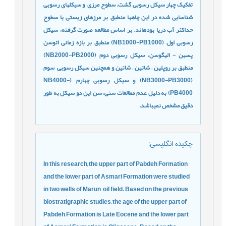
تفکیک چهار سیکل رسوبی گشت. سطوح مرزی
و سیکل­های رسوبی
شناسایی شده در این چاه­ها منطبق بر مرزهای زیستی یا سطوح
حداکثر آب دریا بوده­اند. بر اساس مطالعه صورت گرفته، سیکل
رسوبی اول
(
NB1000-PB1000
)
منطبق بر بازه زمانی ائوسن
پسین - الیگوسن، سیکل رسوبی دوم (
NB2000-PB2000
)
منطبق بر روپلین
–
شاتین
–
شاتین و همچنین سیکل رسوبی
سوم
(
NB3000-PB3000
) و سیکل رسوبی چهارم (
NB4000-
PB4000
) به دلیل عدم مطالعات سنی، سن این دو سیکل به طور
دقیق مشخص نمی­باشد.
چکیده انگلیسی
:
In this research, the upper part of Pabdeh Formation
and the lower part of Asmari Formation were studied
in two wells of Marun
oil field. Based on the previous
biostratigraphic studies, the age of the upper part of
Pabdeh Formation is Late Eocene and the lower part