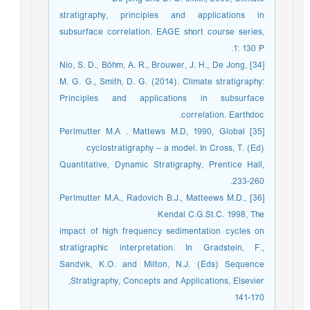
stratigraphy, principles and applications in
subsurface correlation. EAGE short course series,
1: 130 P.
[34] Nio, S. D., Böhm, A. R., Brouwer, J. H., De Jong,
M. G. G., Smith, D. G. (2014). Climate stratigraphy:
Principles and applications in subsurface
correlation. Earthdoc.
[35] Perlmutter M.A . Mattews M.D, 1990, Global
cyclostratigraphy – a model. In Cross, T. (Ed)
Quantitative, Dynamic Stratigraphy, Prentice Hall,
233-260.
[36] Perlmutter M.A., Radovich B.J., Matteews M.D.,
Kendal C.G.St.C. 1998, The
impact of high frequency sedimentation cycles on
stratigraphic interpretation. In Gradstein, F.,
Sandvik, K.O. and Milton, N.J. (Eds) Sequence
Stratigraphy, Concepts and Applications, Elsevier,
141-170