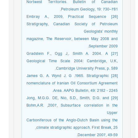
Nortwest Territories. Bulletin of Canadian
Petroleum Geology, 19: 730–781.
[26] Embray A., 2009, Practical Sequence
Stratigraphy, Canadian Society of Petroleum
Geologists’ monthly
magazine, The Reservoir, between May 2008 and
September 2009.
[27] Gradstein F., Ogg J,. Smith A. 2004. A
Geological Time Scale 2004: Cambridge, U.K,
Cambridge University Press, p. 589.
[28] James G. A. Wynd J. G .1965. Stratigraphic
nomenclature of Iranian Oil Consortium Agreement
Area. AAPG Bulletin, 49: 2182 - 2245.
[29] Jong, M.G.G. DE, Nio, S.D., Smith, D.G. and
Bohm,A.R. ,2007, Subsurface correlation in the
Upper
Carboniferous of the Anglo-Dutch Basin using the
climate stratigraphic approach. First Break, 25,
December 2007, 49-59.