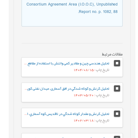
Consortium Agreement Area (I.O.O.C), Unpublished
Report no. p. 1082, 88.
مقالات مرتبط
تحلیل هندسی چین و مقادیر کمی واتنش با استفاده از مقاطع لرزه ای تراز شده (مطالعه موردی میدان نفتی کوپال)
تاریخ چاپ
: 1404/08/15
تحلیل کرنش و كوتاه شدگي در افق آسماری، میدان نفتی کوپال، استان خوزستان
تاریخ چاپ
: 1403/05/20
تحلیل کرنش و مقدار كوتاه شدگي در تاقديس كوه آسماري، استان خوزستان
تاریخ چاپ
: 1402/03/18