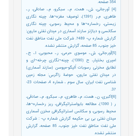
354 صفحه.
[4] آورجانی، ش.، همت، م.، سبکرو، م.، صادقی، ر.،
طاهری، م.ر (1391)، توصیف مغزه¬ها، چینه نگاری
زیستی، رخساره¬ها و محیط رسوبی، چینه نگاری
سکانسی و دیاژنز سازند آسماری در میدان نفتی مارون:
گزارش شماره پ- 7489. شرکت ملی نفت مناطق نفت
خیز جنوب، 85 صفحه، گزارش منتشر نشده.
[5]آورجانی، ش.، موسوی حرمی، ر.، محبوبی، ا.، ح.،
امیری بختیار، ح (1390)، چینه¬نگاری چرخه¬ای و
تطابق مخزنی رسوبات اُلیگو-میوسن (سازند آسماری)
در میدان نفتی مارون، حوضة زاگرس: مجله زمین
شناسی نفت ایران، سال سوم ، شماره 4، صفحات 23-
37.
[6]اکبری، ن.، همت، م.، طاهری، م.، سبکرو، م.، صادقی،
ر ( 1390)، مطالعه بایواستراتیگرافی، ریز رخساره¬ها،
محیط رسوبی، و سکانس استراتیگرافی مخزن آسماری
میدان نفتی بی بی حکیمه گزارش شماره پ- : شرکت
ملی نفت مناطق نفت خیز جنوب، 85 صفحه، گزارش
منتشر نشده.