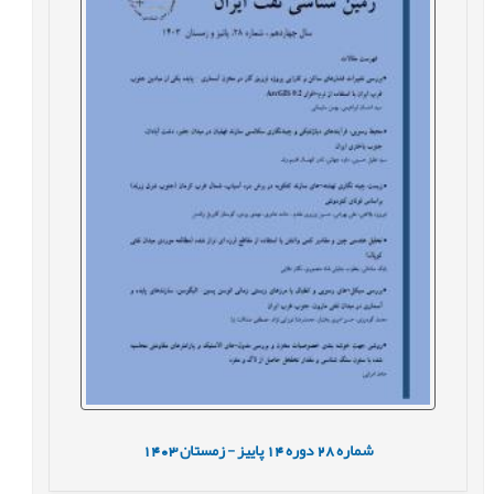
شماره
28
دوره
14
پاییز - زمستان
1403