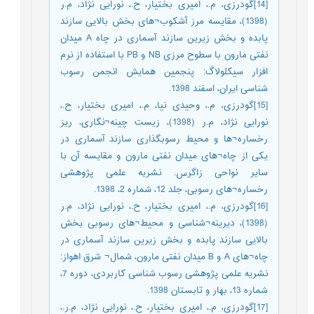
[14]گودرزی، م.، امیری بختیار، ح.، نورایی نژاد، م.ر
(1398)، مقایسه مرز آشکوب¬های بخش بالایی سازند
پابده و بخش زیرین سازند آسماری در چاه A میدان
نفتی مارون با سطوح مرزی NB و PB با استفاده از نرم
افزار سیکلولاگ: پنجمین همایش انجمن رسوب
شناسی ایران، اسفند 1398.
[15]گودرزی، م.، وحیدی نیا، م.، امیری بختیار، ح.،
نورایی نژاد، م.ر (1398)، زیست چینه¬نگاری، ریز
رخساره¬ها و محیط رسوبگذاری سازند آسماری در
یکی از چاه¬های میدان نفتی مارون و مقایسه آن با
سایر نواحی زاگرس. نشریه علمی پژوهشی
رخساره¬های رسوبی، جلد 12، شماره 2، 1398.
[16]گودرزی، م.، امیری بختیار، ح.، نورایی نژاد، م.ر
(1398)، دیرینه¬شناسی و محیط¬های رسوبی بخش
بالایی سازند پابده و بخش زیرین سازند آسماری در
چاه¬های A و B میدان نفتی مارون، شمال¬ شرق اهواز:
نشریه علمی پژوهشی رسوب شناسی کاربردی، دوره 7،
شماره 13، بهار و تابستان 1398.
[17]گودرزی، م.، امیری بختیار، ح.، نورایی نژاد، م.ر.،