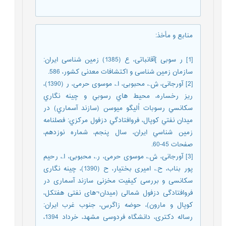
منابع و مأخذ
:
[1] ر سوبی ]آقانباتی، ع (1385) زمین شناسی ایران:
سازمان زمین شناسی و اکتشافات معدنی کشور، 586.
[2] آورجانی، ش.، محبوبی، ا.، موسوی حرمی، ر (1390)،
ريز رخساره، محيط هاي رسوبي و چينه نگاري
سكانسي رسوبات اُليگو ميوسن (سازند آسماري) در
ميدان نفتي كوپال، فروافتادگي دزفول مركزي: فصلنامه
زمين شناسي ايران، سال پنجم، شماره نوزدهم،
صفحات 45-60.
[3] آورجانی، ش.، موسوی حرمی، ر.، محبوبی، ا.، رحیم
پور بناب، ح.، امیری بختیار، ح (1390)، چینه نگاری
سکانسی و بررسی کیفیت مخزنی سازند آسماری در
فروافتادگی دزفول شمالی (میدان¬های نفتی هفتکل،
کوپال و مارون)، حوضه زاگرس، جنوب غرب ایران:
رساله دکتری، دانشگاه فردوسی مشهد، خرداد 1394،