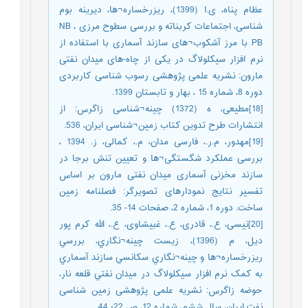
عظام پناه، ی.ا (1399)، ریزرخساره¬ها، دیرینه بوم
شناسی، اجتماعات کربناته و بررسی سطوح مرزی NB ،
PB با مرز آشکوب¬های سازند آسماری با استفاده از
نرم افزار سیکلولاگ در یکی از چاه-های میدان نفتی
مارون: نشریه علمی پژوهشی رسوب شناسی کاربردی
دوره 8، شماره 15 ، بهار و تابستان 1399.
[18]مطیعی، ه (1372) چینه¬شناسی زاگرس: از
انتشارات طرح تدوین کتاب زمین¬شناسی ایران، 536.
[19]مهدور، م.ر.، فارسی مدان، م.، کمالی، ز. 1394 ،
بررسی عملکرد شگستگی¬ها و تعیین تنش برجا در
سازند مخزنی آسماری میدان نفتی مارون بر اساس
تفسیر نتایج نمودارهای تصویرگر: فصلنامه زمین
ساخت. دوره 1، شماره 2، صفحات 14- 35.
[20]نیسی، ع.، قادری، ع.، غبیشاوی، ع.، الله کرم پور
دیل، م (1396)، زيست چینه¬نگاري، بررسي
ريزرخساره¬ها و چينه¬نگاري سکانسي سازند آسماري
به کمک نرم افزار سيکلولاگ در ميدان نفتي قلعه نار،
حوضه زاگرس: نشریه علمی پژوهشی زمین شناسی
نفت ایران، سال ششم، شماره 12، ص 22- 44.