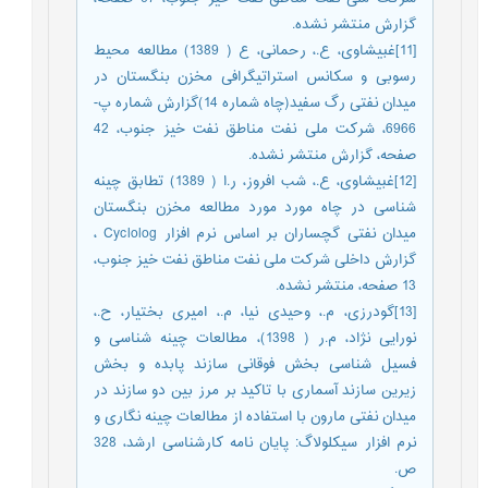
گزارش منتشر نشده.
[11]غبیشاوی، ع.، رحمانی، ع ( 1389) مطالعه محیط
رسوبی و سکانس استراتیگرافی مخزن بنگستان در
میدان نفتی رگ سفید(چاه شماره 14)گزارش شماره پ-
6966، شرکت ملی نفت مناطق نفت خیز جنوب، 42
صفحه، گزارش منتشر نشده.
[12]غبیشاوی، ع.، شب افروز، ر.ا ( 1389) تطابق چینه
شناسی در چاه مورد مورد مطالعه مخزن بنگستان
میدان نفتی گچساران بر اساس نرم افزار Cyclolog ،
گزارش داخلی شرکت ملی نفت مناطق نفت خیز جنوب،
13 صفحه، منتشر نشده.
[13]گودرزی، م.، وحیدی نیا، م.، امیری بختیار، ح.،
نورایی نژاد، م.ر ( 1398)، مطالعات چینه شناسی و
فسیل شناسی بخش فوقانی سازند پابده و بخش
زیرین سازند آسماری با تاکید بر مرز بین دو سازند در
میدان نفتی مارون با استفاده از مطالعات چینه نگاری و
نرم افزار سیکلولاگ: پایان نامه کارشناسی ارشد، 328
ص.