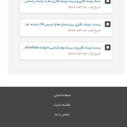
سنگ چینه نگاری و زیست چینه نگاری سازند پابده براساس روزن داران پلانکتون در برش جهانگیرآباد (جنوب ایلام- حوضه رسوبی زاگرس)
تاریخ چاپ
: 1402/03/18
زيست¬چينه¬نگاري، ريزرخساره ها و انديس CAI نهشته-هاي دونين پسين در برش کال سردر شمال شرق طبس بر اساس فوناي کنودونتي
تاریخ چاپ
: 1402/03/18
زیست چینه نگاری و دیرینه بوم شناسی خانواده Gavelinellidae در سازندهای سنگانه و آیتامیر در حوضه رسوبی کپه داغ
تاریخ چاپ
: 1402/03/18
صفحه اصلی
نقشه سایت
تماس با ما