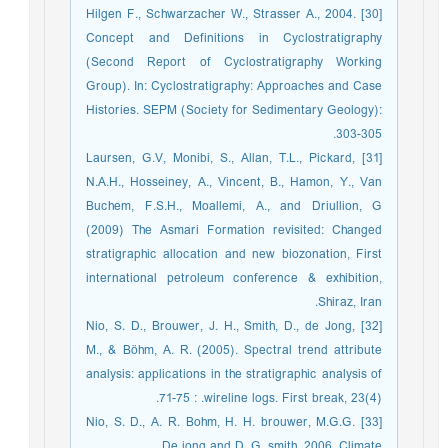
[30] Hilgen F., Schwarzacher W., Strasser A., 2004.
Concept and Definitions in Cyclostratigraphy
(Second Report of Cyclostratigraphy Working
Group). In: Cyclostratigraphy: Approaches and Case
Histories. SEPM (Society for Sedimentary Geology):
303-305.
[31] Laursen, G.V, Monibi, S., Allan, T.L., Pickard,
N.A.H., Hosseiney, A., Vincent, B., Hamon, Y., Van
Buchem, F.S.H., Moallemi, A., and Driullion, G
(2009) The Asmari Formation revisited: Changed
stratigraphic allocation and new biozonation, First
international petroleum conference & exhibition,
Shiraz, Iran.
[32] Nio, S. D., Brouwer, J. H., Smith, D., de Jong,
M., & Böhm, A. R. (2005). Spectral trend attribute
analysis: applications in the stratigraphic analysis of
wireline logs. First break, 23(4).‏ : 71-75.
[33] Nio, S. D., A. R. Bohm, H. H. brouwer, M.G.G.
De jong and D. G. smith, 2006, Climate