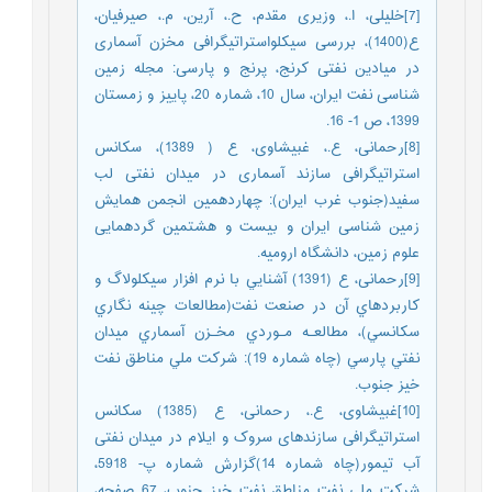
[7]خلیلی، ا.، وزیری مقدم، ح.، آرین، م.، صیرفیان،
ع(1400)، بررسی سیکلواستراتیگرافی مخزن آسماری
در میادین نفتی کرنج، پرنج و پارسی: مجله زمین
شناسی نفت ایران، سال 10، شماره 20، پاییز و زمستان
1399، ص 1- 16.
[8]رحمانی، ع.، غبیشاوی، ع ( 1389)، سکانس
استراتیگرافی سازند آسماری در میدان نفتی لب
سفید(جنوب غرب ایران): چهاردهمین انجمن همایش
زمین شناسی ایران و بیست و هشتمین گردهمایی
علوم زمین، دانشگاه ارومیه.
[9]رحمانی، ع (1391) آشنايي با نرم افزار سيکلولاگ و
کاربردهاي آن در صنعت نفت(مطالعات چينه نگاري
سکانسي)، مطالعـه مـوردي مخـزن آسماري ميدان
نفتي پارسي (چاه شماره 19): شرکت ملي مناطق نفت
خيز جنوب.
[10]غبیشاوی، ع.، رحمانی، ع (1385) سکانس
استراتیگرافی سازندهای سروک و ایلام در میدان نفتی
آب تیمور(چاه شماره 14)گزارش شماره پ- 5918،
شرکت ملی نفت مناطق نفت خیز جنوب، 67 صفحه،