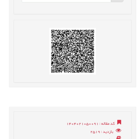
کد مقاله
: 1404021050091
بازدید
: 2519