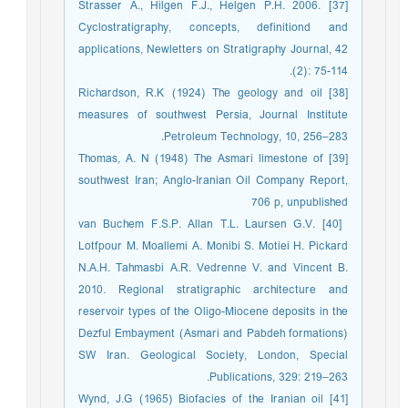
[37] Strasser A., Hilgen F.J., Helgen P.H. 2006.
Cyclostratigraphy, concepts, definitiond and
applications, Newletters on Stratigraphy Journal, 42
(2): 75-114.
[38] Richardson, R.K (1924) The geology and oil
measures of southwest Persia, Journal Institute
Petroleum Technology, 10, 256–283.
[39] Thomas, A. N (1948) The Asmari limestone of
southwest Iran; Anglo-Iranian Oil Company Report,
706 p, unpublished
‏ [40] van Buchem F.S.P. Allan T.L. Laursen G.V.
Lotfpour M. Moallemi A. Monibi S. Motiei H. Pickard
N.A.H. Tahmasbi A.R. Vedrenne V. and Vincent B.
2010. Regional stratigraphic architecture and
reservoir types of the Oligo-Miocene deposits in the
Dezful Embayment (Asmari and Pabdeh formations)
SW Iran. Geological Society, London, Special
Publications, 329: 219–263.
[41] Wynd, J.G (1965) Biofacies of the Iranian oil