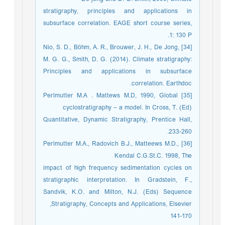
stratigraphy, principles and applications in
subsurface correlation. EAGE short course series,
1: 130 P.
[34] Nio, S. D., Böhm, A. R., Brouwer, J. H., De Jong,
M. G. G., Smith, D. G. (2014). Climate stratigraphy:
Principles and applications in subsurface
correlation. Earthdoc.
[35] Perlmutter M.A . Mattews M.D, 1990, Global
cyclostratigraphy – a model. In Cross, T. (Ed)
Quantitative, Dynamic Stratigraphy, Prentice Hall,
233-260.
[36] Perlmutter M.A., Radovich B.J., Matteews M.D.,
Kendal C.G.St.C. 1998, The
impact of high frequency sedimentation cycles on
stratigraphic interpretation. In Gradstein, F.,
Sandvik, K.O. and Milton, N.J. (Eds) Sequence
Stratigraphy, Concepts and Applications, Elsevier,
141-170