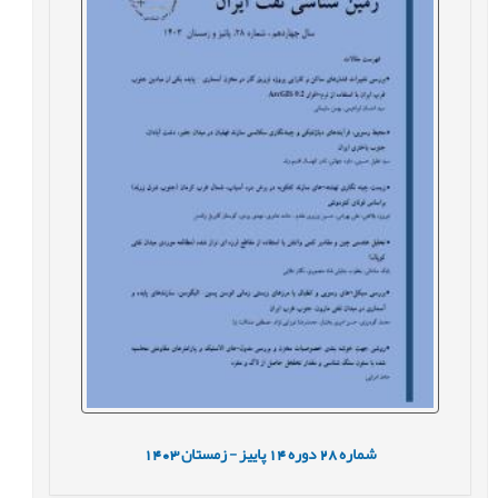
شماره
28
دوره
14
پاییز - زمستان
1403