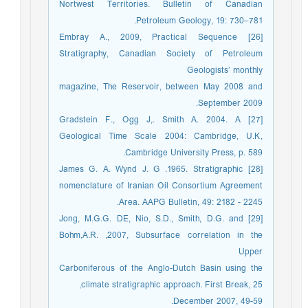
Nortwest Territories. Bulletin of Canadian
Petroleum Geology, 19: 730–781.
[26] Embray A., 2009, Practical Sequence
Stratigraphy, Canadian Society of Petroleum
Geologists’ monthly
magazine, The Reservoir, between May 2008 and
September 2009.
[27] Gradstein F., Ogg J,. Smith A. 2004. A
Geological Time Scale 2004: Cambridge, U.K,
Cambridge University Press, p. 589.
[28] James G. A. Wynd J. G .1965. Stratigraphic
nomenclature of Iranian Oil Consortium Agreement
Area. AAPG Bulletin, 49: 2182 - 2245.
[29] Jong, M.G.G. DE, Nio, S.D., Smith, D.G. and
Bohm,A.R. ,2007, Subsurface correlation in the
Upper
Carboniferous of the Anglo-Dutch Basin using the
climate stratigraphic approach. First Break, 25,
December 2007, 49-59.