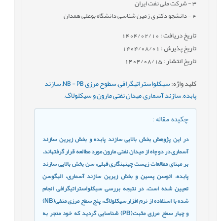
3
- شرکت ملی نفت ایران
4
- دانشجو دکتری زمین شناسی دانشگاه بوعلی همدان
تاریخ دریافت : 1404/02/10
تاریخ پذیرش : 1404/08/01
تاریخ انتشار : 1404/08/15
کلید واژه
:
سیکلواستراتیگرافی
,
سطوح مرزی NB - PB
,
سازند
پابده
,
سازند آسماری
,
میدان نفتی مارون و سیکلولاگ
,
چکیده مقاله
:
در این پژوهش بخش­ بالایی سازند پابده و بخش زیرین سازند
آسماری در دو چاه از میدان نفتی مارون مورد مطالعه قرار گرفته­اند.
بر مبنای مطالعات زیست­ چینه­نگاری قبلی، سن بخش بالایی سازند
پابده، ائوسن پسین و بخش زیرین سازند آسماری، الیگوسن
تعیین شده است. در نتیجه بررسی سیکلواستراتیگرافی انجام
شده با استفاده از نرم افزار سیکلولاگ، پنج سطح مرزی منفی(
NB
)
و چهار سطح مرزی مثبت(
PB
) شناسایی گردید که خود منجر به