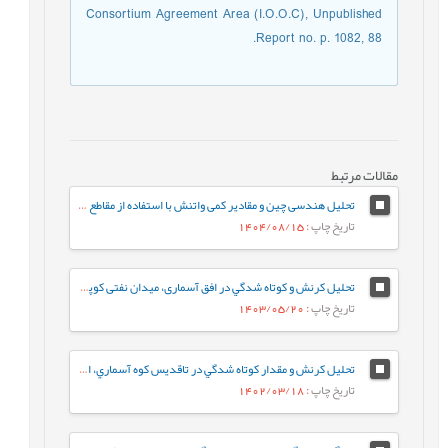
Consortium Agreement Area (I.O.O.C), Unpublished
Report no. p. 1082, 88.
مقالات مرتبط
تحلیل هندسی چین و مقادیر کمی واتنش با استفاده از مقاطع لرزه ای تراز شده (مطالعه موردی میدان نفتی کوپال)
تاریخ چاپ
: 1404/08/15
تحلیل کرنش و كوتاه شدگي در افق آسماری، میدان نفتی کوپال، استان خوزستان
تاریخ چاپ
: 1403/05/20
تحلیل کرنش و مقدار كوتاه شدگي در تاقديس كوه آسماري، استان خوزستان
تاریخ چاپ
: 1402/03/18