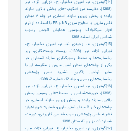
[14]گودرزی، م.، امیری بختیار، ح.، نورایی نژاد، م.ر
(1398)، مقایسه مرز آشکوب¬های بخش بالایی سازند
پابده و بخش زیرین سازند آسماری در چاه A میدان
نفتی مارون با سطوح مرزی NB و PB با استفاده از نرم
افزار سیکلولاگ: پنجمین همایش انجمن رسوب
شناسی ایران، اسفند 1398.
[15]گودرزی، م.، وحیدی نیا، م.، امیری بختیار، ح.،
نورایی نژاد، م.ر (1398)، زیست چینه¬نگاری، ریز
رخساره¬ها و محیط رسوبگذاری سازند آسماری در
یکی از چاه¬های میدان نفتی مارون و مقایسه آن با
سایر نواحی زاگرس. نشریه علمی پژوهشی
رخساره¬های رسوبی، جلد 12، شماره 2، 1398.
[16]گودرزی، م.، امیری بختیار، ح.، نورایی نژاد، م.ر
(1398)، دیرینه¬شناسی و محیط¬های رسوبی بخش
بالایی سازند پابده و بخش زیرین سازند آسماری در
چاه¬های A و B میدان نفتی مارون، شمال¬ شرق اهواز:
نشریه علمی پژوهشی رسوب شناسی کاربردی، دوره 7،
شماره 13، بهار و تابستان 1398.
[17]گودرزی، م.، امیری بختیار، ح.، نورایی نژاد، م.ر.،