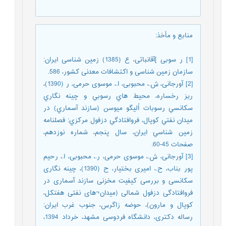
منابع و مأخذ
:
[1] ر سوبی ]آقانباتی، ع (1385) زمین شناسی ایران:
سازمان زمین شناسی و اکتشافات معدنی کشور، 586.
[2] آورجانی، ش.، محبوبی، ا.، موسوی حرمی، ر (1390)،
ريز رخساره، محيط هاي رسوبي و چينه نگاري
سكانسي رسوبات اُليگو ميوسن (سازند آسماري) در
ميدان نفتي كوپال، فروافتادگي دزفول مركزي: فصلنامه
زمين شناسي ايران، سال پنجم، شماره نوزدهم،
صفحات 45-60.
[3] آورجانی، ش.، موسوی حرمی، ر.، محبوبی، ا.، رحیم
پور بناب، ح.، امیری بختیار، ح (1390)، چینه نگاری
سکانسی و بررسی کیفیت مخزنی سازند آسماری در
فروافتادگی دزفول شمالی (میدان¬های نفتی هفتکل،
کوپال و مارون)، حوضه زاگرس، جنوب غرب ایران:
رساله دکتری، دانشگاه فردوسی مشهد، خرداد 1394،