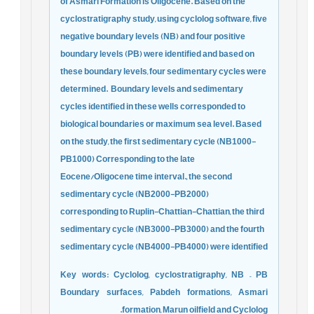
of Asmari Formation is Oligocene. Based on the
cyclostratigraphy study, using cyclolog software, five
negative boundary levels (NB) and four positive
boundary levels (PB) were identified and based on
these boundary levels, four sedimentary cycles were
determined.
Boundary levels and sedimentary
cycles identified in these wells corresponded to
biological boundaries or maximum sea level. Based
on the study, the first sedimentary cycle (NB1000-
PB1000) Corresponding to the late
Eocene/Oligocene time interval., the second
sedimentary cycle (NB2000-PB2000)
corresponding to Ruplin-Chattian-Chattian, the third
sedimentary cycle (NB3000-PB3000) and the fourth
sedimentary cycle (NB4000-PB4000) were identified
Key words: Cyclolog, cyclostratigraphy, NB – PB
Boundary surfaces,
Pabdeh formations, Asmari
formation, Marun oilfield and
Cyclolog.