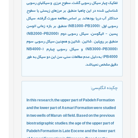
تفکیک چهار سیکل رسوبی گشت. سطوح مرزی
و سیکل­های رسوبی
شناسایی شده در این چاه­ها منطبق بر مرزهای زیستی یا سطوح
حداکثر آب دریا بوده­اند. بر اساس مطالعه صورت گرفته، سیکل
رسوبی اول
(
NB1000-PB1000
)
منطبق بر بازه زمانی ائوسن
پسین - الیگوسن، سیکل رسوبی دوم (
NB2000-PB2000
)
منطبق بر روپلین
–
شاتین
–
شاتین و همچنین سیکل رسوبی
سوم
(
NB3000-PB3000
) و سیکل رسوبی چهارم (
NB4000-
PB4000
) به دلیل عدم مطالعات سنی، سن این دو سیکل به طور
دقیق مشخص نمی­باشد.
چکیده انگلیسی
:
In this research, the upper part of Pabdeh Formation
and the lower part of Asmari Formation were studied
in two wells of Marun
oil field. Based on the previous
biostratigraphic studies, the age of the upper part of
Pabdeh Formation is Late Eocene and the lower part