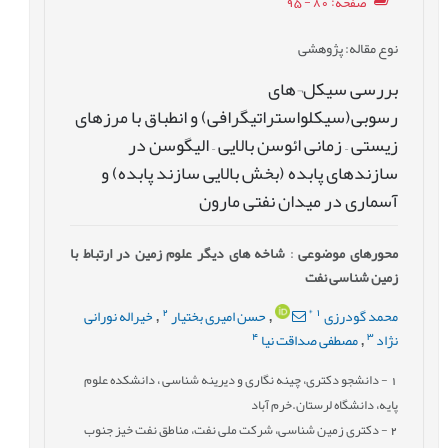
صفحه
: 80 - 95
نوع مقاله
: پژوهشی
بررسی سیکل¬های
رسوبی(سیکلواستراتیگرافی) و انطباق با مرزهای
زیستی – زمانی ائوسن بالایی – الیگوسن در
سازندهای پابده (بخش بالایی سازند پابده) و
آسماری در میدان نفتی مارون
محورهای موضوعی
:
شاخه های دیگر علوم زمین در ارتباط با
زمین شناسی نفت
2
*
1
محمد گودرزی
حسن امیری بختیار
خیراله نورانی
,
,
4
3
نژاد
مصطفی صداقت نیا
,
1
- دانشجو دکتری، چینه نگاری و دیرینه شناسی ، دانشکده علوم
پایه، دانشگاه لرستان.خرم آباد
2
- دکتری زمین شناسی، شرکت ملی نفت، مناطق نفت خیز جنوب