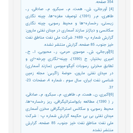
354 صفحه.
[4] آورجانی، ش.، همت، م.، سبکرو، م.، صادقی، ر.،
طاهری، م.ر (1391)، توصیف مغزه¬ها، چینه نگاری
زیستی، رخساره¬ها و محیط رسوبی، چینه نگاری
سکانسی و دیاژنز سازند آسماری در میدان نفتی مارون:
گزارش شماره پ- 7489. شرکت ملی نفت مناطق نفت
خیز جنوب، 85 صفحه، گزارش منتشر نشده.
[5]آورجانی، ش.، موسوی حرمی، ر.، محبوبی، ا.، ح.،
امیری بختیار، ح (1390)، چینه¬نگاری چرخه¬ای و
تطابق مخزنی رسوبات اُلیگو-میوسن (سازند آسماری)
در میدان نفتی مارون، حوضة زاگرس: مجله زمین
شناسی نفت ایران، سال سوم ، شماره 4، صفحات 23-
37.
[6]اکبری، ن.، همت، م.، طاهری، م.، سبکرو، م.، صادقی،
ر ( 1390)، مطالعه بایواستراتیگرافی، ریز رخساره¬ها،
محیط رسوبی، و سکانس استراتیگرافی مخزن آسماری
میدان نفتی بی بی حکیمه گزارش شماره پ- : شرکت
ملی نفت مناطق نفت خیز جنوب، 85 صفحه، گزارش
منتشر نشده.