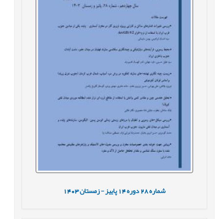
شماره
28
دوره
14
پاییز - زمستان
1403