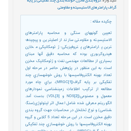
گراف
,
پارامترهای الاستیسیته و مقاومتی
,
چکیده مقاله
:
تعیین گونه­های سنگی و محاسبه پارامترهای
الاستیسیته و مقاومتی سازند از اصلی­ترین و پیچیده­
ترین پارامترهای پتروفیزیکی- ژئومکانیکی مخازن
هیدروکربوری بوده که محاسبه دقیق آن­ها مبنای
بسیاری از مطالعات مهندسی نفت و ژئومکانیک مخزن
است. به این منظور در پژوهش حاضر در مرحله اول
تعداد بهينه الكتروفاسيس­ها با روش خوشه­سازي چند
تفکیکی بر پايه گراف(MRGC
[1]
)، براي چاه مورد
مطالعه از ترکیب اطلاعات زمین­شناسی، نمودارهای
معمول و مصنوعی(NDS
[2]
و
[3]
VDL) بدست آمد.
الگوریتم معرفی شده شامل اعمال اثر لیتولوژی(سنگ­
شناسی) و نوع تخلخل در محاسبات جهت گروه بندی
دقیق مخزن است. در این مرحله تعداد 5 کلاس و گروه
بهينه الكتروفاسيس­ها با روش خوشه­سازي چند تفکیکی