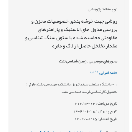
نوع مقاله
: پژوهشی
روشی جهت خوشه بندی خصوصیات مخزن و
بررسی مدول های الاستیک و پارامترهای
مقاومتی محاسبه شده با ستون سنگ شناسی و
مقدار تخلخل حاصل از لاگ و مغزه
محورهای موضوعی
:
زمین شناسی نفت
*
1
حامد امرایی
1
- دانشگاه صنعتی سهند تبریز، دانشکده مهندسی نفت، فارغ از
تحصیل کارشناسی ارشد مهندسی نفت
تاریخ دریافت : 1404/03/22
تاریخ پذیرش : 1404/06/15
تاریخ انتشار : 1404/08/15
کلید واژه
:
گروه بندی مخزن
,
خوشه بندی چند تفکیکی بر پایه