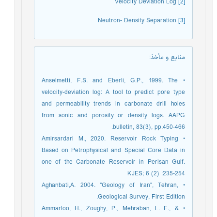
Velocity Deviation Log
[2]
Neutron- Density Separation
[3]
منابع و مأخذ
:
• Anselmetti, F.S. and Eberli, G.P., 1999. The
velocity-deviation log: A tool to predict pore type
and permeability trends in carbonate drill holes
from sonic and porosity or density logs. AAPG
bulletin, 83(3), pp.450-466.
• Amirsardari M., 2020. Reservoir Rock Typing
Based on Petrophysical and Special Core Data in
one of the Carbonate Reservoir in Perisan Gulf.
KJES; 6 (2) :235-254
• Aghanbati,A. 2004. "Geology of Iran", Tehran,
Geological Survey, First Edition.
• Ammarloo, H., Zoughy, P., Mehraban, L. F., &