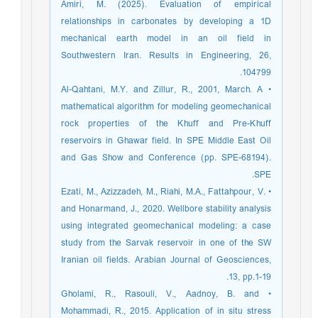
Amiri, M. (2025). Evaluation of empirical
relationships in carbonates by developing a 1D
mechanical earth model in an oil field in
Southwestern Iran. Results in Engineering, 26,
104799.‏
• Al-Qahtani, M.Y. and Zillur, R., 2001, March. A
mathematical algorithm for modeling geomechanical
rock properties of the Khuff and Pre-Khuff
reservoirs in Ghawar field. In SPE Middle East Oil
and Gas Show and Conference (pp. SPE-68194).
SPE.
• Ezati, M., Azizzadeh, M., Riahi, M.A., Fattahpour, V.
and Honarmand, J., 2020. Wellbore stability analysis
using integrated geomechanical modeling: a case
study from the Sarvak reservoir in one of the SW
Iranian oil fields. Arabian Journal of Geosciences,
13, pp.1-19.
• Gholami, R., Rasouli, V., Aadnoy, B. and
Mohammadi, R., 2015. Application of in situ stress