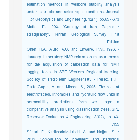
estimation methods in wellbore stability analysis
under isotropic and anisotropic conditions. Journal
of Geophysics and Engineering, 12(4), pp.657-673.
• Motiei, E. 1993. "Geology of Iran, Zagros
stratigraphy", Tehran, Geological Survey, First
Edition.
• Ohen, H.A., Ajufo, A.O. and Enwere, P.M., 1996,
January. Laboratory NMR relaxation measurements
for the acquisition of calibration data for NMR
logging tools. In SPE Western Regional Meeting.
Society of Petroleum Engineers.#3 • Perez, H.H.,
Datta-Gupta, A. and Mishra, S., 2005. The role of
electrofacies, lithofacies, and hydraulic flow units in
permeability predictions from well logs: a
comparative analysis using classification trees. SPE
Reservoir Evaluation & Engineering, 8(02), pp.143-
155.
• Sfidari, E., Kadkhodaie-Ilkhchi, A. and Najjari, S.,
2012. Comparison of intelligent and statistical