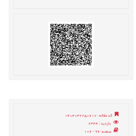
کد مقاله
: 1404032250617
بازدید
: 2344
صفحه
: 96 - 106