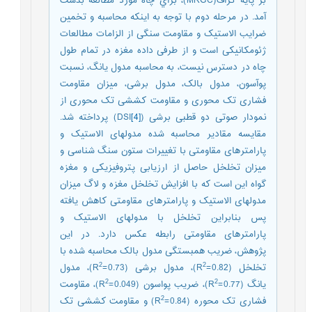
بر پايه گراف(MRGC)، براي چاه مورد مطالعه بدست
آمد. در مرحله دوم با توجه به اینکه محاسبه و تخمین
ضرایب الاستیک و مقاومت سنگی از الزامات مطالعات
ژئومکانیکی است و از طرفی داده مغزه در تمام طول
چاه در دسترس نیست، به محاسبه مدول یانگ، نسبت
پوآسون، مدول بالک، مدول برشی، میزان مقاومت
فشاری تک محوری و مقاومت کششی تک محوری از
نمودار صوتی دو قطبی برشی (DSI
[4]
) پرداخته شد.
مقایسه مقادیر محاسبه شده مدول­های الاستیک و
پارامترهای مقاومتی با تغییرات ستون سنگ شناسی و
میزان تخلخل حاصل از ارزیابی پتروفیزیکی و مغزه
گواه این است که با افزایش تخلخل مغزه و لاگ میزان
مدول­های الاستیک و پارامترهای مقاومتی کاهش یافته
پس بنابراین تخلخل با مدول­های الاستیک و
پارامترهای مقاومتی رابطه عکس دارد. در این
پژوهش، ضریب همبستگی مدول بالک محاسبه شده با
2
2
تخلخل (R
=0.82)، مدول برشی (R
=0.73)، مدول
2
2
یانگ (R
=0.77)، ضریب پواسون (R
=0.049)، مقاومت
2
فشاری تک محوره (R
=0.84) و مقاومت کششی تک