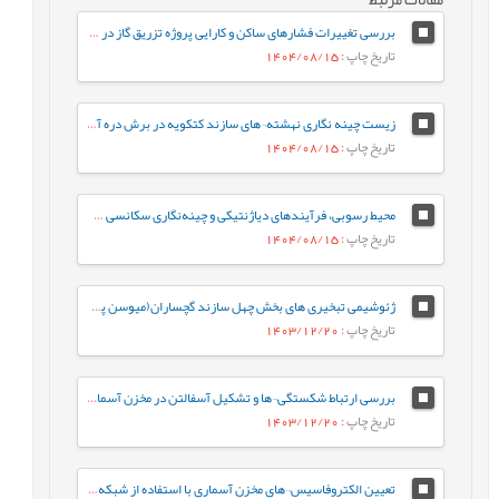
بررسی تغییرات فشارهای ساکن و کارایی پروژه تزریق گاز در مخزن آسماری –پابده یکی از میادین جنوب غرب ایران با استفاده از نرم¬افزار ArcGIS
تاریخ چاپ
: 1404/08/15
زیست چینه نگاری نهشته¬های سازند کتکویه در برش دره آسیاب، شمال غرب کرمان (جنوب شرق زرند) براساس فونای کنودونتی
تاریخ چاپ
: 1404/08/15
محیط رسوبی، فرآیندهای دیاژنتیکی و چینه‌نگاری سکانسی سازند فهلیان در میدان جفیر، دشت آبادان، جنوب غرب ايران
تاریخ چاپ
: 1404/08/15
ژئوشیمی تبخیری های بخش چهل سازند گچساران(میوسن پیشین) در خاوربندرخمیر، فروافتادگی بندر لنگه با نگرش ویژه به اقلیم دیرینه
تاریخ چاپ
: 1403/12/20
بررسی ارتباط شکستگی¬ها و تشكيل آسفالتن در مخزن آسماری، ميدان نفتی كوپال
تاریخ چاپ
: 1403/12/20
تعیین الکتروفاسیس¬های مخزن آسماری با استفاده از شبکه عصبی SOM در میدان نفتی قلعه‌نار