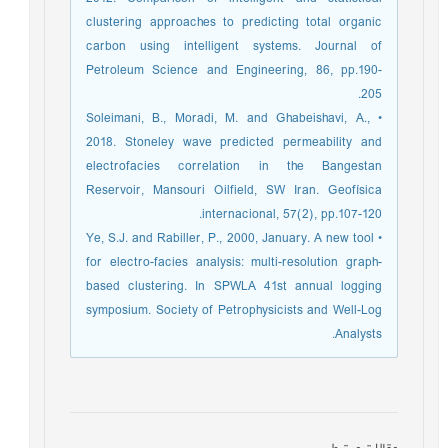
clustering approaches to predicting total organic
carbon using intelligent systems. Journal of
Petroleum Science and Engineering, 86, pp.190-
205.
• Soleimani, B., Moradi, M. and Ghabeishavi, A.,
2018. Stoneley wave predicted permeability and
electrofacies correlation in the Bangestan
Reservoir, Mansouri Oilfield, SW Iran. Geofísica
internacional, 57(2), pp.107-120.
• Ye, S.J. and Rabiller, P., 2000, January. A new tool
for electro-facies analysis: multi-resolution graph-
based clustering. In SPWLA 41st annual logging
symposium. Society of Petrophysicists and Well-Log
Analysts.
مقالات مرتبط