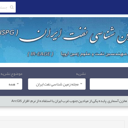
نشریه
موضوع نشریه
مجله زمین شناسی نفت ایران
همه
 آسماری –پابده یکی از میادین جنوب غرب ایران با استفاده از نرم¬افزار ArcGIS