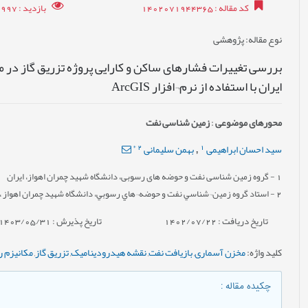
کد مقاله
: 1402071944365
بازدید
: 2997
نوع مقاله
: پژوهشی
بررسی تغییرات فشارهای ساکن و کارایی پروژه تزریق گاز در م
ایران با استفاده از نرم¬افزار ArcGIS
محورهای موضوعی
:
زمین شناسی نفت
*
2
1
سید احسان ابراهیمی
بهمن سلیمانی
,
1
- گروه زمین شناسی نفت و حوضه های رسوبی، دانشگاه شهید چمران اهواز، ایران
2
- استاد گروه زمين¬شناسي نفت و حوضه¬هاي رسوبي، دانشگاه شهيد چمران اهواز ،اه
تاریخ دریافت : 1402/07/22
تاریخ پذیرش : 1403/05/31
کلید واژه
:
مخزن آسماری
,
بازیافت نفت
,
نقشه هیدرودینامیک
,
تزریق گاز
,
مکانیزم 
چکیده مقاله
: