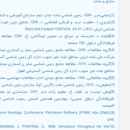
منابع و مأخذ
:
[1]رضایی،م.ر.، 1384، زمین شناسی نفت، چاپ دوم، سازمان آموزشی و انتشاراتی فرهیختگان علوی،410.
[2]عزیزی، ا.، خطیب، م.م.، و قر
شناسی ایران، 5(18)، 31-40. https://sid.ir/paper/129514/fa.
[3]قلاوند، ه.، شا
فروافتادگی دزفول، 128 صفحه.
شرکت ملی نفت ایران، مناطق نفت خیز جنوب، اداره کل زمین شناسی گست
مناطق نفت خیز جنوب، اداره کل زمین شناسی گسترشی اهواز.
[6]گروه مطالعاتی، 1382، مطالعه جامع میدان، اداره مطالعات مهندسی مخزن، مناطق نفتخیز جنوب.
[7]مطیعی،ه.، 1374، زمین شناسی نفت زاگرس 1و2، سازمان زمین شناسی کشور، 1009.
[8]وطن دوست، م.، فقیه، ع.، ع
9صفحه.
roleum Geology. Conference: Petroleum Refinery 2018At: Abu Dhabi,
UAE.
RDIMAN, J., PONTING, D., 1996, Simulation throughout the life