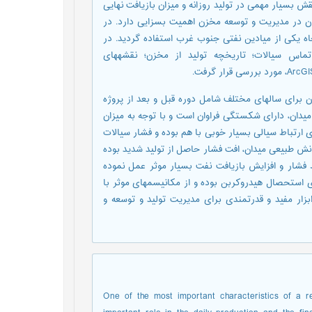
 بسیار مهمی در تولید روزانه و میزان بازیافت نهایی
زمان در مدیریت و توسعه مخزن اهمیت بسزایی دارد. در
ز داده­های زیرسطحی مخزن آسماری-پابده در 30 حلقه چاه یکی از میادین نفتی جنوب غرب استفاده گردید. در
تماس سیالات؛ تاریخچه تولید از مخزن؛ نقشه­های
ان و در طول زمان برای سال­های مختلف شامل دوره قبل و بعد از پروژه
دان، دارای شکستگی فراوان است و با توجه به میزان
ی ارتباط سیالی بسیار خوبی با هم بوده و فشار سیالات
رانش طبیعی میدان، افت فشار حاصل از تولید شدید بوده
فظ فشار و افزایش بازیافت نفت بسیار موثر عمل نموده
استحصال هیدروکربن بوده و از مکانیسم­های موثر با
ع مطالعات می­تواند ابزار مفید و قدرتمندی برای مدیریت تولید و توسعه و
One of the most important characteristics of a re