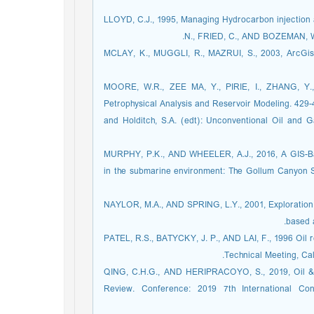
[26]LLOYD, C.J., 1995, Managing Hydrocarbon injection
N., FRIED, C., AND BOZEMAN, W.
[28]MCLAY, K., MUGGLI, R., MAZRUI, S., 2003, ArcGi
[29]MOORE, W.R., ZEE MA, Y., PIRIE, I., ZHANG, Y
Petrophysical Analysis and Reservoir Modeling. 429-4
and Holditch, S.A. (edt): Unconventional Oil and 
[30]MURPHY, P.K., AND WHEELER, A.J., 2016, A GIS-
in the submarine environment: The Gollum Canyon Syst
[31]NAYLOR, M.A., AND SPRING, L.Y., 2001, Explorati
based 
[32]PATEL, R.S., BATYCKY, J. P., AND LAI, F., 1996 Oi
Technical Meeting, Cal
[33]QING, C.H.G., AND HERIPRACOYO, S., 2019, Oil 
Review. Conference: 2019 7th International C