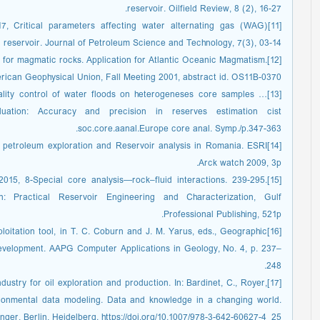
reservoir. Oilfield Review, 8 (2), 16-27.
, Critical parameters affecting water alternating gas (WAG)
ed reservoir. Journal of Petroleum Science and Technology, 7(3), 03-14.
e for magmatic rocks. Application for Atlantic Oceanic Magmatism.
rican Geophysical Union, Fall Meeting 2001, abstract id. OS11B-0370.
 quality control of water floods on heterogeneses core samples …
ation: Accuracy and precision in reserves estimation cist
soc.core.aanal.Europe core anal. Symp./p.347-363.
s petroleum exploration and Reservoir analysis in Romania. ESRI
Arck watch 2009, 3p.
015, 8-Special core analysis—rock–fluid interactions. 239-295.
-0 in: Practical Reservoir Engineering and Characterization, Gulf
Professional Publishing, 521p.
xploitation tool, in T. C. Coburn and J. M. Yarus, eds., Geographic
development. AAPG Computer Applications in Geology, No. 4, p. 237–
248.
industry for oil exploration and production. In: Bardinet, C., Royer,
ronmental data modeling. Data and knowledge in a changing world.
nger, Berlin, Heidelberg. https://doi.org/10.1007/978-3-642-60627-4_25.