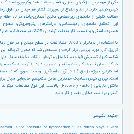
یکی از مهمترین ویژگی­های مخزنی، فشار سیالات هیدروکربوری است که نقش
هیدروکربن­ها دارد. از اینرو اطلاع از تغییرات فشار هر میدان در طول 
مطالعه کنونی ا
این تحقيق داده­های زمین­شناسی؛ پارامترهای پتروفیزیکی؛ سطوح 
هیدرودینامیکی؛ و نسبت گاز به نفت تولیدی (GOR) در محیط نرم افزارArcGIS، مورد بررسی قرار گرفت.
با استفاده از نرم­افزار ArcGIS فشار نفت در سطح مید
تزریق گاز، مورد بررسی قرار گرفت و مشخص شد که مخزن کربناته این می
شکستگی­ها، گسترش آنها و نیز تخلخل و تراوایی، نقاط مختلف میدان دارا
در کل میدان تقریبا یکنواخت و تغییرات جزیی دارد. با توجه به مکانیزم 
اما کارایی پروژه تزریق گاز در آن موفقیت­آمیز بوده به نحوی که در ح
است. نیروی هیدرودینامیک مهمترین عامل مکانیسم جابجایی سیال برای 
فاکتور بازیابی (Recovery Factor) بالاست. این نو
کنترل برداشت مخازن نفت و گاز باشد.
چکیده انگلیسی
:
servoir is the pressure of hydrocarbon fluids, which plays a very