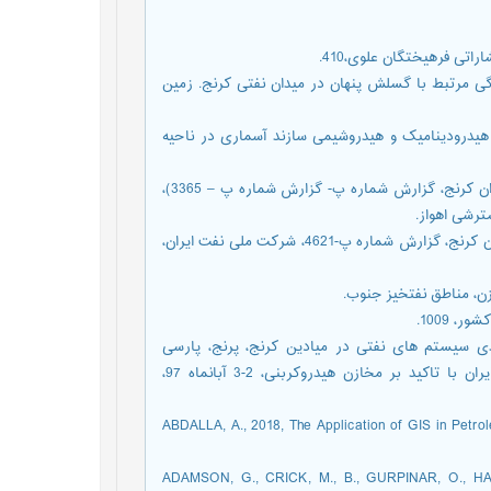
بانی، قشقایی، ا.، 1390، تحلیل چین خوردگی مرتبط با گسلش پنهان در میدان نفتی کرنج. زمین
یسته، م.، سراج، م.، صنوبر لیماکشی، ع.، 1384، مطالعه هیدرودینامیک و هیدروشیمی سازند آسماری در ناحیه
[4]گروه مطالعات، 1356، مطالعه جامع زمین شناسی مخز ن آسماری میدان کرنج، گزارش شماره پ- گزارش شماره پ – 3365)،
رشی اهواز.
[5]گروه مطالعات، 1375، مطالعه جامع زمین شناسی مخز ن آسماری میدان کرنج، گزارش شماره پ-4621، شرکت ملی نفت ایران،
ظیم زاده، ه.م.، 1397، مدلسازی دو بعدی سیستم های نفتی در میادین کرنج، پرنج، پارسی
(فروافتادگی دزفول جنوبی)، چهارمین همایش انجمن رسوب شناسی ایران با تاکید بر مخازن هیدروکربنی، 2-3 آبانماه 97،
[9]ABDALLA, A., 2018, The Application of GIS in Pet
[10]ADAMSON, G., CRICK, M., B., GURPINAR, O., HA