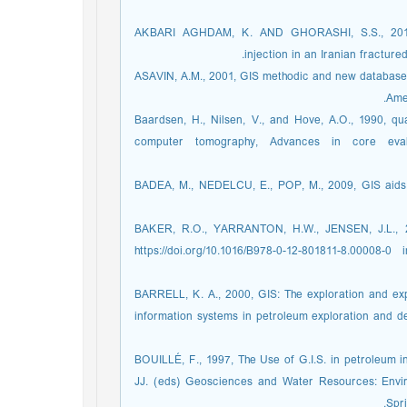
[11]AKBARI AGHDAM, K. AND GHORASHI, S.S., 2017
injection in an Iranian fractur
[12]ASAVIN, A.M., 2001, GIS methodic and new databas
Ame
[13]Baardsen, H., Nilsen, V., and Hove, A.O., 1990,
computer tomography, Advances in core evalu
[14]BADEA, M., NEDELCU, E., POP, M., 2009, GIS aid
[15]BAKER, R.O., YARRANTON, H.W., JENSEN, J.L., 2
https://doi.org/10.1016/B978-0-12-801811-8.00008
[16]BARRELL, K. A., 2000, GIS: The exploration and e
information systems in petroleum exploration and 
[17]BOUILLÉ, F., 1997, The Use of G.I.S. in petroleum 
JJ. (eds) Geosciences and Water Resources: Envi
Spri