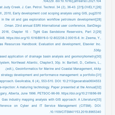
104229. doi:10.1016/j.jafrearsci.2021.104.
 at Judy Creek. J. Can. Petrol. Technol. 34 (2), 36-43. [27]LOVELY,
, 2010, Early development cost scoping analysis using GIS, pug2010.
s in the oil and gas exploration workflow petroleum development
Oman. 23rd annual ESRI International user conference, SanDiego.
., 2016, Chapter 15 - Tight Gas Sandstone Reservoirs, Part 2:
48. https://doi.org/10.1016/B978-0-12-802238-2.00015-8. In: Zeema, Y.,
Gas Resources Handbook: Evaluation and development, Elsevier Inc.
536p.
Based application of drainage basin analysis and geomorphometry
em, Northeast Atlantic, Chapter3, 30p. In: Bartlett, D., Celliers, L.,
(edt.), Geoinformatics for Marine and Coastal Management, 444p.
on strategy development and performance management: a portfolio-
approach. GeoArabia, 6 (4), 553-570. DOI: 10.2113/geoarabia0604553.
l re-injection: A maturing technology. Paper presented at the Annual
gary, Alberta, June 1996. PETSOC-96-99. https://doi.org/10.2118/96-99.
& Gas industry mapping analysis with GIS approach: A Literature
onference on Cyber and IT Service Management (CITSM). DOI:
10.1109/CITSM47753.2019.8965340.