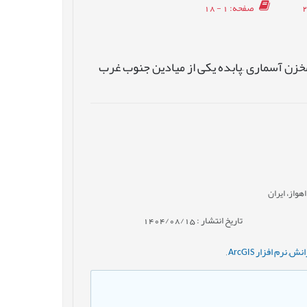
صفحه
: 1 - 18
خزن آسماری –پابده یکی از میادین جنوب غرب
واز، ایران
تاریخ انتشار : 1404/08/15
رانش
,
نرم افزار ArcGIS
,