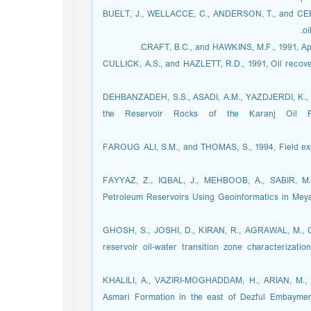
[18]BUELT, J., WELLACCE, C., ANDERSON, T., and C
oi
[20]CULLICK, A.S., and HAZLETT, R.D., 1991, Oil recov
[21]DEHBANZADEH, S.S., ASADI, A.M., YAZDJERDI, K.
the Reservoir Rocks of the Karanj Oil F
[22]FAROUG ALI, S.M., and THOMAS, S., 1994, Field e
[23]FAYYAZ, Z., IQBAL, J., MEHBOOB, A., SABIR, M
Petroleum Reservoirs Using Geoinformatics in Meyal
[24]GHOSH, S., JOSHI, D., KIRAN, R., AGRAWAL, M.
reservoir oil-water transition zone characterizati
[25]KHALILI, A., VAZIRI-MOGHADDAM, H., ARIAN, M.,
Asmari Formation in the east of Dezful Embayment