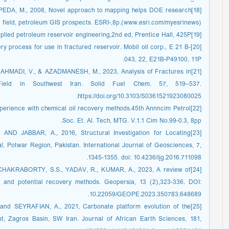
EPEDA, M., 2008, Novel approach to mapping helps DOE research
l field, petroleum GIS prospects. ESRI-,8p.(www.esri.com/myesrinews).
[19]CRAFT, B.C., and HAWKINS, M.F., 1991, Applied petroleum reservoir engineering,2nd ed, Prentice Hall, 425P.
ery process for use in fractured reservoir. Mobil oil corp., E 21 B-
043, 22, E21B-P49100, 11P.
, AHMADI, V., & AZADMANESH, M., 2023, Analysis of Fractures in
ield in Southwest Iran. Solid Fuel Chem. 57, 519–537.
https://doi.org/10.3103/S0361521923080025.
xperience with chemical oil recovery methods.45th Annncim Petrol
Soc. Et. Al. Tech, MTG. V.1.1 Cim No.99-0.3, 8pp.
. AND JABBAR, A., 2016, Structural Investigation for Locating
, Potwar Region, Pakistan. International Journal of Geosciences, 7,
1345-1355. doi: 10.4236/ijg.2016.711098.
, CHAKRABORTY, S.S., YADAV, R., KUMAR, A., 2023, A review of
on and potential recovery methods. Geopersia, 13 (2),323-336. DOI:
10.22059/GEOPE.2023.350783.648689.
 and SEYRAFIAN, A., 2021, Carbonate platform evolution of the
, Zagros Basin, SW Iran. Journal of African Earth Sciences, 181,