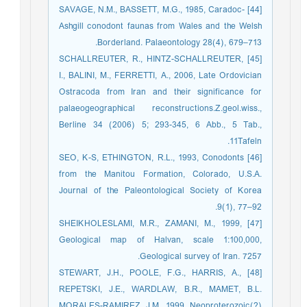
[44] SAVAGE, N.M., BASSETT, M.G., 1985, Caradoc-
Ashgill conodont faunas from Wales and the Welsh
Borderland. Palaeontology 28(4), 679–713.
[45] SCHALLREUTER, R., HINTZ-SCHALLREUTER,
I., BALINI, M., FERRETTI, A., 2006, Late Ordovician
Ostracoda from Iran and their significance for
palaeogeographical reconstructions.Z.geol.wiss.,
Berline 34 (2006) 5; 293-345, 6 Abb., 5 Tab.,
11Tafeln.
[46] SEO, K-S, ETHINGTON, R.L., 1993, Conodonts
from the Manitou Formation, Colorado, U.S.A.
Journal of the Paleontological Society of Korea
9(1), 77–92.
[47] SHEIKHOLESLAMI, M.R., ZAMANI, M., 1999,
Geological map of Halvan, scale 1:100,000,
Geological survey of Iran. 7257.
[48] STEWART, J.H., POOLE, F.G., HARRIS, A.,
REPETSKI, J.E., WARDLAW, B.R., MAMET, B.L.
MORALES-RAMIREZ, J.M., 1999, Neoproterozoic(?)