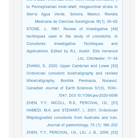
to Pennsylvanian inner-shelf, miogeoclinal strata in
Sierra Agua Verde, Sonora, Mexico. Revista
Mexicana de Ciencias Geológicas 16(1), 35–62.
[49] STONE, J., 1987, Review of investigative
techniques used in the study of conodonts. In
Conodonts: Investigative Techniques and
Applications. Edited by R.L. Austin. Ellis Horwood
Ltd., Chichester, 17–34.
[50] ZHANG, S., 2020, Upper Cambrian and Lower
Ordovician conodont biostratigraphy and revised
lithostratigraphy, Boothia Peninsula, Nunavut.
Canadian Journal of Earth Sciences 57(9), 1030–
1047. DOI 10.1139/cjes-2020-0006.
[51] ZHEN, Y.Y., NICOLL, R.S., PERCIVAL, I.G.,
HAMEDI, M.A. and STEWART, I., 2001, Ordovician
Rhipidognathid conodonts from Australia and iran.
Journal of paleontology, 75 (1): 186–202.
[52] ZHEN, Y.Y., PERCIVAL, I.G., LIU, J. B., 2006,