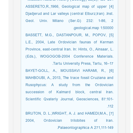
[4] ASSERETO,R.,1966, Geological map of upper
Djadjerud and Lar valleys (central Elburz,Iran) .Inst.
Geol. Univ. Milano (Ser.G) 232: 1-86, 2
geological.map 1:50000.
[5] BASSETT, M.G., DASTANPOUR, M., POPOV,
L.E., 2004, Late Ordovician faunas of Kerman
Province, east-central Iran. In: Hints, O., Ainsaar, L.
(Eds.), WOGOGOB-2004 Conference Materials.
Tartu University Press, Tartu, 16–17.
[6] BAYET-GOLL, A., MOUSSAVI HARAMI, R.,
MAHBOUBI, A., 2013, The trace fossil Cruziana and
Rusophycus: A study from the Ordovician
succession of Kalmard block, central Iran.
Scientific Qvaterly Journal, Geosciences, 87:101-
112.
[7] BRUTON, D. L.,WRIGHT, A. J. and HAMEDI,M.A.,
2004, Ordovician trilobites of Iran.
Palaeontographica A 271,111-149.