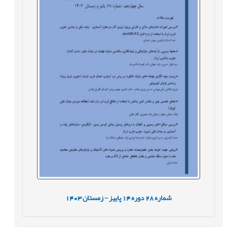
شماره
28
دوره
14
پاییز - زمستان
1403