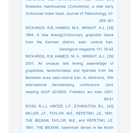
Rossodus manitouensis (Conodonta), a new early
Ordovician index fossil. Journal of Paleontology, 57:
289–301.
[38] RICKARDS, R.B, HAMEDI, M.A., WRIGHT, A.J.,
1994, A new Arenig(Ordovician) graptolite fauna
from the Kerman district, east- central Iran.
Geological magazine 131: 35-42.
[39] RICKARDS, R.B, HAMEDI, M. A., WRIGHT, A.J.,
2001, An unusual late Arenig assemblage of
graptolites, hemichordates and hydroids from the
Banestan area, east-central Iran. In: Abstracts, 15th
International Senckenberg conference: Joint
meeting IGCP 421/SDS, Frankfurt am main 2001.
80-81.
[40] ROSS, R.J.J., HINTZE, L.F., ETHINGTON, R.L.,
MILLER, J.F., TAYLOR, M.E., REPETSKI, J.E., 1997,
THE IBEXIAN, TAYLOR, M.E., and REPETSKI, J.E.
1997, THE IBEXIAN, lowermost Series in the North