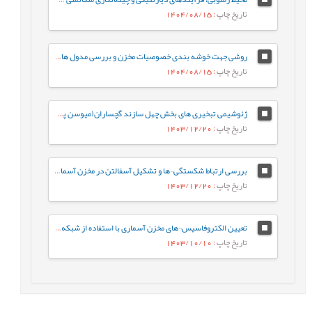
تاریخ چاپ
: 1404/08/15
روشی جهت خوشه بندی خصوصیات مخزن و بررسی مدول های الاستیک و پارامترهای مقاومتی محاسبه شده با ستون سنگ شناسی و مقدار تخلخل حاصل از لاگ و مغزه
تاریخ چاپ
: 1404/08/15
ژئوشیمی تبخیری های بخش چهل سازند گچساران(میوسن پیشین) در خاوربندرخمیر، فروافتادگی بندر لنگه با نگرش ویژه به اقلیم دیرینه
تاریخ چاپ
: 1403/12/20
بررسی ارتباط شکستگی¬ها و تشكيل آسفالتن در مخزن آسماری، ميدان نفتی كوپال
تاریخ چاپ
: 1403/12/20
تعیین الکتروفاسیس¬های مخزن آسماری با استفاده از شبکه عصبی SOM در میدان نفتی قلعه‌نار
تاریخ چاپ
: 1403/10/10