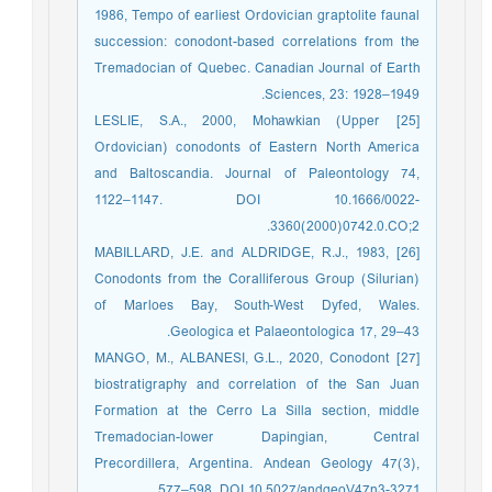
1986, Tempo of earliest Ordovician graptolite faunal
succession: conodont-based correlations from the
Tremadocian of Quebec. Canadian Journal of Earth
Sciences, 23: 1928–1949.
[25] LESLIE, S.A., 2000, Mohawkian (Upper
Ordovician) conodonts of Eastern North America
and Baltoscandia. Journal of Paleontology 74,
1122–1147. DOI 10.1666/0022-
3360(2000)0742.0.CO;2.
[26] MABILLARD, J.E. and ALDRIDGE, R.J., 1983,
Conodonts from the Coralliferous Group (Silurian)
of Marloes Bay, South-West Dyfed, Wales.
Geologica et Palaeontologica 17, 29–43.
[27] MANGO, M., ALBANESI, G.L., 2020, Conodont
biostratigraphy and correlation of the San Juan
Formation at the Cerro La Silla section, middle
Tremadocian-lower Dapingian, Central
Precordillera, Argentina. Andean Geology 47(3),
577–598. DOI 10.5027/andgeoV47n3-3271.