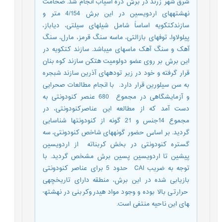
شرق شهر زرند در برش دره آسیاب انجام شد. ضخامت
نهشته­های اردویسین در این برش­ 4/154 متر و
سازندکتکویه اساساً شامل شیل­های سیلتی، دیاباز،
پیلولاوا، توف­های بازالتی، ماسه سنگ قرمز، مارل، سنگ
آهک و سنگ آهک ماسه­ای می­باشد. سازند کتکویه در
این برش بر روی عضو دولومیت هتکن سازند کوه بنان
قرار گرفته و خود در زیر توده­های آذرین سازند شبجره
به سن سیلورین قرار دارد. با انجام مطالعات صحرایی
و آزمایشگاهی در مجموع 680 عنصر کنودونتی به
دست آمد که از مطالعه این عناصرکنودونتی، در
مجموع 14جنس و 21 گونه از کنودونت­ها شناسایی
گردید. بر اساس حضور گونه­های شاخص کنودونتی، سه
گستره کنودونتی در بخش کربناته از اردویسین
پیشین تا اردویسین پسین برش مشخص گردید. با
توجه به ضریب CAI حدود 5 برای عناصر کنودونتی
بازیابی شده در این برش، منطقه دارای تاریخچه­ی
حرارتی بالا بوده و وجود مواد هیدروکربنی در نهشته­
های این ناحیه منتفی است.