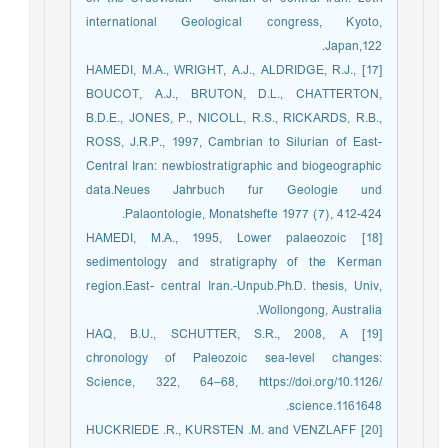
international Geological congress, Kyoto,
Japan,122.
[17] HAMEDI, M.A., WRIGHT, A.J., ALDRIDGE, R.J.,
BOUCOT, A.J., BRUTON, D.L., CHATTERTON,
B.D.E., JONES, P., NICOLL, R.S., RICKARDS, R.B.,
ROSS, J.R.P., 1997, Cambrian to Silurian of East-
Central Iran: newbiostratigraphic and biogeographic
data.Neues Jahrbuch fur Geologie und
Palaontologie, Monatshefte 1977 (7), 412-424.
[18] HAMEDI, M.A., 1995, Lower palaeozoic
sedimentology and stratigraphy of the Kerman
region.East- central Iran.-Unpub.Ph.D. thesis, Univ,
Wollongong, Australia.
[19] HAQ, B.U., SCHUTTER, S.R., 2008, A
chronology of Paleozoic sea-level changes:
Science, 322, 64–68, https://doi.org/10.1126/
science.1161648.
[20] HUCKRIEDE .R., KURSTEN .M. and VENZLAFF