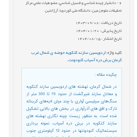
6
- دانشیار چينه شناسي و فسيل شناسي، عضو هيات علمي مرکز
تحقیقات علوم زمین، دانشگاه ملی کوردوبا، آرژانتین
تاریخ دریافت : 1403/09/08
تاریخ پذیرش : 1404/01/20
تاریخ انتشار : 1404/08/15
کلید واژه
:
اردویسین
,
سازند کتکویه
,
حوضه¬ی شمال غرب
کرمان
,
برش دره آسیاب
,
کنودونت.
,
چکیده مقاله
:
در شمال کرمان، نهشته های اردویسین سازند کتکویه
و معادل سازند شیرگشت از حدود 70 تا 300 متر از
سنگ‌های سیلیسی آواری با چند میان لایه‌های کربناته
نازک و افق های آذرآواری در بخش های بالایی تشکیل
شده است. به منظور زیست چینه نگاری نهشته های
سازند کتکویه در برش دره آسیاب، نمونه برداری
سیستماتیک کنودونت­ها در حدود 12 کیلومتری جنوب