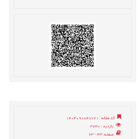
کد مقاله
: 1403090848721
بازدید
: 3630
صفحه
: 43 - 63