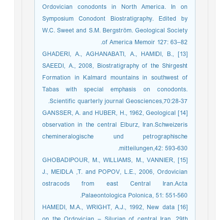
Ordovician conodonts in North America. In on
Symposium Conodont Biostratigraphy. Edited by
W.C. Sweet and S.M. Bergström. Geological Society
of America Memoir 127: 63–82.
[13] GHADERI, A., AGHANABATI, A., HAMIDI, B.,
SAEEDI, A., 2008, Biostratigraphy of the Shirgesht
Formation in Kalmard mountains in southwest of
Tabas with special emphasis on conodonts.
Scientific quarterly journal Geosciences,70:28-37.
[14] GANSSER, A. and HUBER, H., 1962, Geological
observation in the central Elburz, Iran.Schweizeris
chemineralogische und petrographische
mitteilungen,42: 593-630.
[15] GHOBADIPOUR, M., WILLIAMS, M., VANNIER,
J., MEIDLA ,T. and POPOV, L.E., 2006, Ordovician
ostracods from east Central Iran.Acta
Palaeontologica Polonica, 51: 551-560.
[16] HAMEDI, M.A., WRIGHT, A.J., 1992, New data
on the Ordovician – Silurian of central Iran. 29th