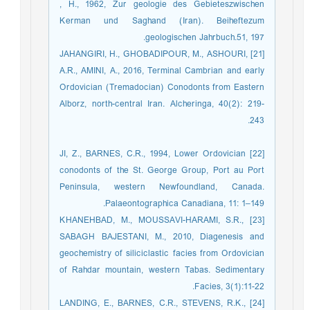
, H., 1962, Zur geologie des Gebieteszwischen
Kerman und Saghand (Iran). Beiheftezum
geologischen Jahrbuch.51, 197.
[21] JAHANGIRI, H., GHOBADIPOUR, M., ASHOURI,
A.R., AMINI, A., 2016, Terminal Cambrian and early
Ordovician (Tremadocian) Conodonts from Eastern
Alborz, north-central Iran. Alcheringa, 40(2): 219-
243.
[22] JI, Z., BARNES, C.R., 1994, Lower Ordovician
conodonts of the St. George Group, Port au Port
Peninsula, western Newfoundland, Canada.
Palaeontographica Canadiana, 11: 1–149.
[23] KHANEHBAD, M., MOUSSAVI-HARAMI, S.R.,
SABAGH BAJESTANI, M., 2010, Diagenesis and
geochemistry of siliciclastic facies from Ordovician
of Rahdar mountain, western Tabas. Sedimentary
Facies, 3(1):11-22.
[24] LANDING, E., BARNES, C.R., STEVENS, R.K.,