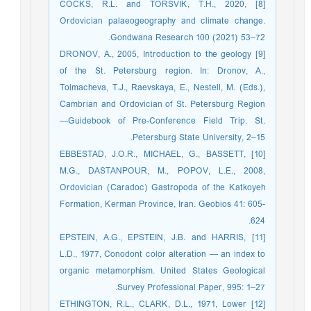
[8] COCKS, R.L. and TORSVIK, T.H., 2020,
Ordovician palaeogeography and climate change.
Gondwana Research 100 (2021) 53–72.
[9] DRONOV, A., 2005, Introduction to the geology
of the St. Petersburg region. In: Dronov, A.,
Tolmacheva, T.J., Raevskaya, E., Nestell, M. (Eds.),
Cambrian and Ordovician of St. Petersburg Region
—Guidebook of Pre-Conference Field Trip. St.
Petersburg State University, 2–15.
[10] EBBESTAD, J.O.R., MICHAEL, G., BASSETT,
M.G., DASTANPOUR, M., POPOV, L.E., 2008,
Ordovician (Caradoc) Gastropoda of the Katkoyeh
Formation, Kerman Province, Iran. Geobios 41: 605-
624.
[11] EPSTEIN, A.G., EPSTEIN, J.B. and HARRIS,
L.D., 1977, Conodont color alteration — an index to
organic metamorphism. United States Geological
Survey Professional Paper, 995: 1–27.
[12] ETHINGTON, R.L., CLARK, D.L., 1971, Lower