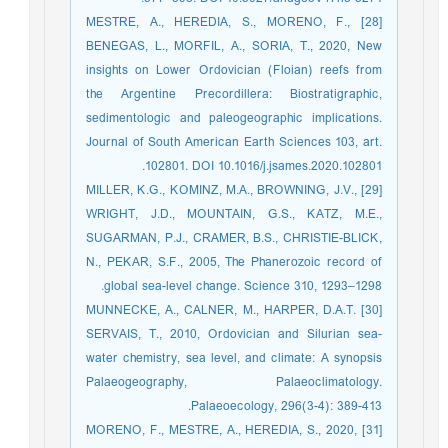
[28] MESTRE, A., HEREDIA, S., MORENO, F.,
BENEGAS, L., MORFIL, A., SORIA, T., 2020, New
insights on Lower Ordovician (Floian) reefs from
the Argentine Precordillera: Biostratigraphic,
sedimentologic and paleogeographic implications.
Journal of South American Earth Sciences 103, art.
102801. DOI 10.1016/j.jsames.2020.102801.
[29] MILLER, K.G., KOMINZ, M.A., BROWNING, J.V.,
WRIGHT, J.D., MOUNTAIN, G.S., KATZ, M.E.,
SUGARMAN, P.J., CRAMER, B.S., CHRISTIE-BLICK,
N., PEKAR, S.F., 2005, The Phanerozoic record of
global sea-level change. Science 310, 1293–1298.
[30] MUNNECKE, A., CALNER, M., HARPER, D.A.T.
SERVAIS, T., 2010, Ordovician and Silurian sea-
water chemistry, sea level, and climate: A synopsis
Palaeogeography, Palaeoclimatology.
Palaeoecology, 296(3-4): 389-413.
[31] MORENO, F., MESTRE, A., HEREDIA, S., 2020,