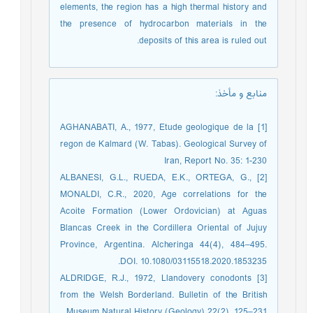
elements, the region has a high thermal history and
the presence of hydrocarbon materials in the
deposits of this area is ruled out.
منابع و مأخذ
:
[1] AGHANABATI, A., 1977, Etude geologique de la
regon de Kalmard (W. Tabas). Geological Survey of
Iran, Report No. 35: 1-230
[2] ALBANESI, G.L., RUEDA, E.K., ORTEGA, G.,
MONALDI, C.R., 2020, Age correlations for the
Acoite Formation (Lower Ordovician) at Aguas
Blancas Creek in the Cordillera Oriental of Jujuy
Province, Argentina. Alcheringa 44(4), 484–495.
DOI. 10.1080/03115518.2020.1853235.
[3] ALDRIDGE, R.J., 1972, Llandovery conodonts
from the Welsh Borderland. Bulletin of the British
Museum Natural History (Geology) 22(2), 125–231.