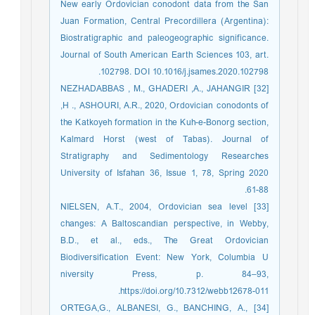
New early Ordovician conodont data from the San
Juan Formation, Central Precordillera (Argentina):
Biostratigraphic and paleogeographic significance.
Journal of South American Earth Sciences 103, art.
102798. DOI 10.1016/j.jsames.2020.102798.
[32] NEZHADABBAS , M., GHADERI ,A., JAHANGIR
,H ., ASHOURI, A.R., 2020, Ordovician conodonts of
the Katkoyeh formation in the Kuh-e-Bonorg section,
Kalmard Horst (west of Tabas). Journal of
Stratigraphy and Sedimentology Researches
University of Isfahan 36, Issue 1, 78, Spring 2020
61-88.
[33] NIELSEN, A.T., 2004, Ordovician sea level
changes: A Baltoscandian perspective, in Webby,
B.D., et al., eds., The Great Ordovician
Biodiversification Event: New York, Columbia U
niversity Press, p. 84–93,
https://doi.org/10.7312/webb12678-011.
[34] ORTEGA,G., ALBANESI, G., BANCHING, A.,