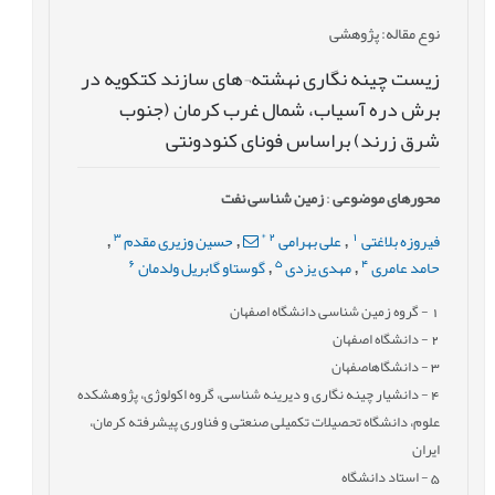
نوع مقاله
: پژوهشی
زیست چینه نگاری نهشته¬های سازند کتکویه در
برش دره آسیاب، شمال غرب کرمان (جنوب
شرق زرند) براساس فونای کنودونتی
محورهای موضوعی
:
زمین شناسی نفت
3
*
2
1
فیروزه بلاغتی
علی بهرامی
حسین وزیری مقدم
,
,
,
6
5
4
حامد عامری
مهدی یزدی
گوستاو گابریل ولدمان
,
,
1
- گروه زمین شناسی دانشگاه اصفهان
2
- دانشگاه اصفهان
3
- دانشگاهاصفهان
4
- دانشیار چینه نگاری و دیرینه شناسی، گروه اکولوژی، پژوهشکده
علوم، دانشگاه تحصیلات تکمیلی صنعتی و فناوری پیشرفته کرمان،
ایران
5
- استاد دانشگاه