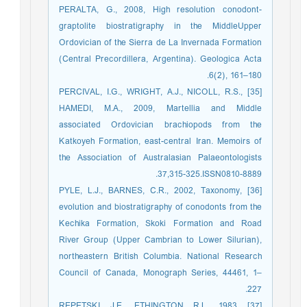
PERALTA, G., 2008, High resolution conodont-
graptolite biostratigraphy in the MiddleUpper
Ordovician of the Sierra de La Invernada Formation
(Central Precordillera, Argentina). Geologica Acta
6(2), 161–180.
[35] PERCIVAL, I.G., WRIGHT, A.J., NICOLL, R.S.,
HAMEDI, M.A., 2009, Martellia and Middle
associated Ordovician brachiopods from the
Katkoyeh Formation, east-central Iran. Memoirs of
the Association of Australasian Palaeontologists
37,315-325.ISSN0810-8889.
[36] PYLE, L.J., BARNES, C.R., 2002, Taxonomy,
evolution and biostratigraphy of conodonts from the
Kechika Formation, Skoki Formation and Road
River Group (Upper Cambrian to Lower Silurian),
northeastern British Columbia. National Research
Council of Canada, Monograph Series, 44461, 1–
227.
[37] REPETSKI, J.E., ETHINGTON, R.L., 1983,