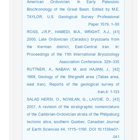
American Ordovician. In Early Paleozoic
Biochronology of the Great Basin. Edited by M.E.
TAYLOR. U.S. Geological Survey Professional
Paper 1579, 1–50.
[41] ROSS, J.R.P., HAMEDI, M.A., WRIGHT, A.J.,
2000, Late Ordovician (Caradoc) bryozoans from
the Kerman district, East-Central Iran. In:
Proceedings of the 11th International Bryozoology
Association Conference. 329–335.
[42] RUTTNER, A., NABAVI, M. and HAJIAN, J.,
1968, Geology of the Shirgesht area (Tabas area,
east Iran). Reports of the geological survey of
Iran,4: 1-133.
[43] SALAD HERSI, O., NOWLAN, G., LAVOIE, D.,
2007, A revision of the stratigraphic nomenclature
of the Cambrian-Ordovician strata of the Philipsburg
tectonic slice, southern Quebec. Canadian Journal
of Earth Sciences 44, 1775–1790. DOI 10.1139/e07-
041.