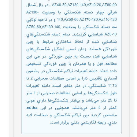
AZ40-50,AZ130-140,AZ10-20,AZ80-90 ، در يال شمال
شرقي چهار دسته شکستگي با وضعيت AZ130-
140,AZ50-60,AZ170-180,AZ110-120 و در ناحيه لولايي
سه دسته شکستگي با وضعيت AZ50-60,AZ130-140,
AZ0-10 شناسايي گرديدند. تمام دسته شکستگي‌هاي
شناسايي شده از لحاظ ساختاري مرتبط با چين
خوردگي هستند. زمان نسبي تشکيل شکستگي‌هاي
شناسايي شده نسبت به چين خوردگي در طي اين
مطالعه، قبل و يا همزمان با چين خوردگي تشخيص
داده شدند. دامنه تعييرات تراکم شکستگي در رخنمون
آسماري تاقديس دارا بر اساس مطالعات صحرايي 2 تا
11.75 شکستگي، در متر متغير است. دامنه تغييرات
طول شکستگي‌ها بر اساس مطالعات صحرايي از 1 متر
تا 25 متر مي‌باشد و بيشتر شکستگي‌ها داراي طولي
کمتر از 5 متر مي‌باشند. همچنين در اين مطالعه
مشخص گرديد بين تراکم شکستگي و ضخامت لايه
بندي، رابطه لگاريتمي منفي برقرار است.