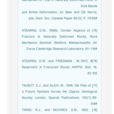
Mechanism of Flow in Naturally Deformed Rock, in
Kink Bands
and Brittle Deformation, AJ Baer and DK Norris,
eds. Geol. Soc. Canada Paper 68-52, P. 79-95#.
[15] STEARNS, D.W., 1968b, Certain Aspects of
Fracture In Naturally Deformed Rocks, Rock
Mechanics Seminar, Bedford, Massachusetts: Air
Force Cambridge Research Laboratory, 97–116#.
[16]# STEARNS, D.W., and FRIEDMAN , M.,1972,
Reservoirs in Fractured Rocks: AAPPG, Bull, 16,
82-106.
[17] TALBOT, C.J., and ALAVI, M., 1996, the Past of
a Future Syntaxis Across the Zagros: Geological
Society London, Special Publications, 100(1),.89-
109#.‏
[18] TWISS, R.J., and MOORES, E.M., 1992,