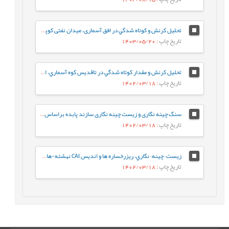
تحلیل کرنش و كوتاه شدگي در افق آسماری، میدان نفتی کوپال، استان خوزستان
تاریخ چاپ
: 1403/05/20
تحلیل کرنش و مقدار كوتاه شدگي در تاقديس كوه آسماري، استان خوزستان
تاریخ چاپ
: 1402/03/18
سنگ چینه نگاری و زیست چینه نگاری سازند پابده براساس روزن داران پلانکتون در برش جهانگیرآباد (جنوب ایلام- حوضه رسوبی زاگرس)
تاریخ چاپ
: 1402/03/18
زيست¬چينه¬نگاري، ريزرخساره ها و انديس CAI نهشته-هاي دونين پسين در برش کال سردر شمال شرق طبس بر اساس فوناي کنودونتي
تاریخ چاپ
: 1402/03/18