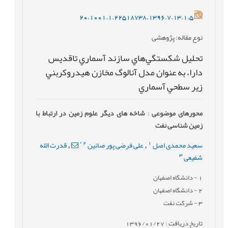
20.1001.1.22518738.1396.7.13.1.5
نوع مقاله
: پژوهشی
تحليل شکستگي‌هاي سازند آسماري تاقديس
دارا، به عنوان مدل آنالوگ مخازن هيدروکربني
زير سطحي آسماري
محورهای موضوعی
:
شاخه های دیگر علوم زمین در ارتباط با
زمین شناسی نفت
*
2
1
سعید محمدی اصل
علی فرضی پور صائین
قدرت الله
,
,
3
شفیعی
1
- دانشگاه اصفهان
2
- دانشگاه اصفهان
3
- شرکت نفت
تاریخ دریافت : 1396/01/27