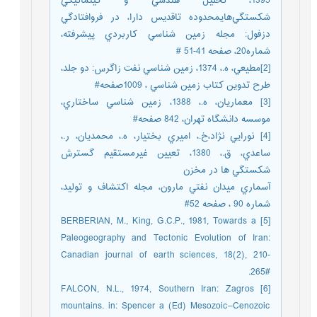
1395، تحليل هندسي و کينماتيکي
شکستگي‌هايمحدوده تاقديس دارا، در فرو‌افتادگي
دزفول: مجله زمين شناسي کاربردي پيشرفته،
شماره20، صفحه 41-51 #
[2]مطيعي، ه.، 1374، زمين شناسي نفت زاگرس: دو جلد،
طرح تدوين كتاب زمين شناسي ، 1009صفحه#
[3] معماريان، ه.، 1388، زمين شناسي ساختاري،
موسسه دانشگاه تهران، 842 صفحه#
[4] نورايي نژاد،خ.، اميري بختيار، ه.، محمديان، ر.،
ساعدي، ق.، 1380، تعيين غيرمستقيم گسترش
شکستگي ها در مخزن
آسماري ميدان نفتي مارون، مجله اکتشاف و توليد،
شماره 90 ، صفحه 52#
[5] BERBERIAN, M., King, G.C.P., 1981, Towards a
Paleogeography and Tectonic Evolution of Iran:
Canadian journal of earth sciences, 18(2), 210-
265#.‏
[6] FALCON, N.L., 1974, Southern Iran: Zagros
mountains. in: Spencer a (Ed) Mesozoic–Cenozoic