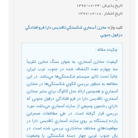
تاریخ پذیرش : 1396/07/24
تاریخ انتشار : 1397/02/08
کلید واژه
:
مخزن آسماري
,
شکستگي
,
تاقديس دارا
,
فرو افتادگي
دزفول جنوبي
,
چکیده مقاله
:
کيفيت مخازن آسماري، به عنوان سنگ مخزن تقريباً
سه چهارم نفت اکتشاف شده در جنوب غرب ايران،
غالباً تحت تاثير سيستم شکستگي‌ها مي‌باشد. در اين
مطالعه به منظور بررسي الگوي شکستگي‌ها در مخازن
آسماري و همچنين ارائه مدل آنالوگ براي ساير مخازن
آسماري، تاقديس دارا در فرو افتادگي دزفول جنوبي که
داراي رخنمون وسيعي از سازند آسماري مي‌باشد، مورد
بررسي قرار گرفته است. در طي مطالعات صحرايي
يازده ايستگاه بر روي سازند آسماري تاقديس دارا در
موقعيت‌هاي مختلف ساختاري، بررسي شده است. در
يال جنوب غربي چهار دسته شکستگي با وضعيت