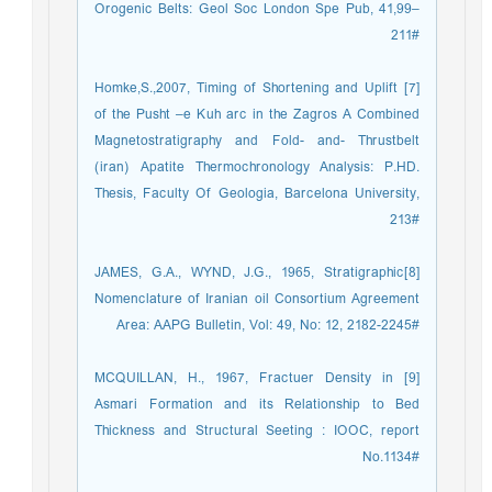
Orogenic Belts: Geol Soc London Spe Pub, 41,99–
211#
[7] Homke,S.,2007, Timing of Shortening and Uplift
of the Pusht –e Kuh arc in the Zagros A Combined
Magnetostratigraphy and Fold- and- Thrustbelt
(iran) Apatite Thermochronology Analysis: P.HD.
Thesis, Faculty Of Geologia, Barcelona University,
213#
[8]JAMES, G.A., WYND, J.G., 1965, Stratigraphic
Nomenclature of Iranian oil Consortium Agreement
Area: AAPG Bulletin, Vol: 49, No: 12, 2182-2245#
[9] MCQUILLAN, H., 1967, Fractuer Density in
Asmari Formation and its Relationship to Bed
Thickness and Structural Seeting : IOOC, report
No.1134#