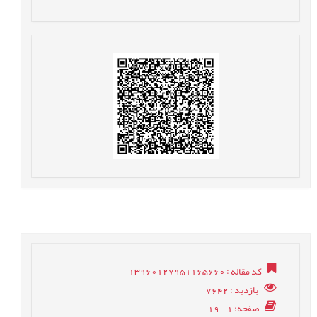
کد مقاله
: 13960127951165660
بازدید
: 7642
صفحه
: 1 - 19