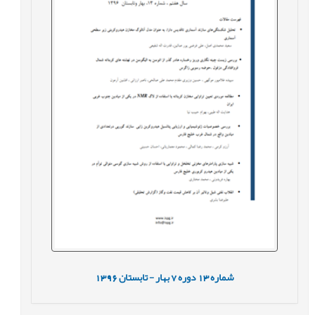
شماره
13
دوره
7
بهار - تابستان
1396