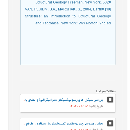
Structural Geology Freeman. New York, 532#.‏
[19] #VAN, PLUIIJM, B.A., MARSHAK, S., 2004, Earth
Structure: an Introduction to Structural Geology
and Tectonics. New York: WW Norton; 2nd ed.‏
مقالات مرتبط
بررسی سیکل¬های رسوبی(سیکلواستراتیگرافی) و انطباق با مرزهای زیستی – زمانی ائوسن بالایی – الیگوسن در سازندهای پابده (بخش بالایی سازند پابده) و آسماری در میدان نفتی مارون
تاریخ چاپ
: 1404/08/15
تحلیل هندسی چین و مقادیر کمی واتنش با استفاده از مقاطع لرزه ای تراز شده (مطالعه موردی میدان نفتی کوپال)
تاریخ چاپ
: 1404/08/15