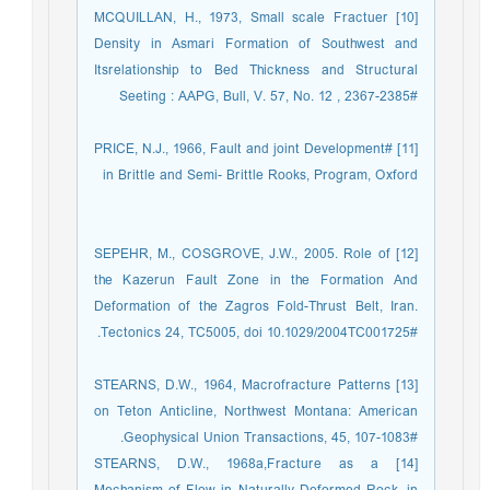
[10] MCQUILLAN, H., 1973, Small scale Fractuer
Density in Asmari Formation of Southwest and
Itsrelationship to Bed Thickness and Structural
Seeting : AAPG, Bull, V. 57, No. 12 , 2367-2385#
[11] #PRICE, N.J., 1966, Fault and joint Development
in Brittle and Semi- Brittle Rooks, Program, Oxford
[12] SEPEHR, M., COSGROVE, J.W., 2005. Role of
the Kazerun Fault Zone in the Formation And
Deformation of the Zagros Fold-Thrust Belt, Iran.
Tectonics 24, TC5005, doi 10.1029/2004TC001725#.
[13] STEARNS, D.W., 1964, Macrofracture Patterns
on Teton Anticline, Northwest Montana: American
Geophysical Union Transactions, 45, 107-1083#.‏
[14] STEARNS, D.W., 1968a,Fracture as a