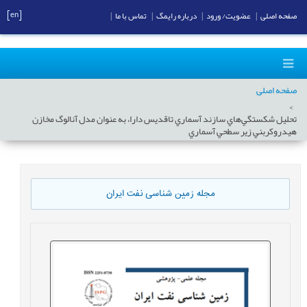
[en]
صفحه اصلی
|
عضویت/ ورود
|
درباره رایمگ
|
تماس با ما
|
صفحه اصلی
تحليل شکستگي‌هاي سازند آسماري تاقديس دارا، به عنوان مدل آنالوگ مخازن
هيدروکربني زير سطحي آسماري
مجله زمین شناسی نفت ایران