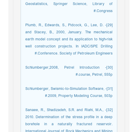
Geostatistics, Springer Science, Library of
Congress.#
[29]- Plumb, R., Edwards, S., Pidcock, G., Lee, D.
and Stacey, B., 2000, January. The mechanical
earth model concept and its application to high-risk
well construction projects. In IADC/SPE Drilling
Conference. Society of Petroleum Engineers.#
[30]- Schlumberger,2008, Petrel Introduction
course, Petrel, 555p.#
[31]- Schlumberger, Swismic-to-Simulation Software,
2009, Property Modeling Course, 503p.#
[32]- Sanaee, R., Shadizadeh, S.R. and Riahi, M.A.,
2010. Determination of the stress profile in a deep
borehole in a naturally fractured reservoir.
International Journal of Rock Mechanics and Mining