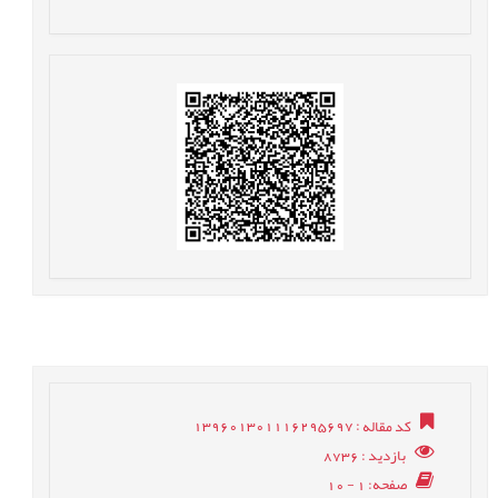
کد مقاله
: 139601301116295697
بازدید
: 8736
صفحه
: 1 - 10