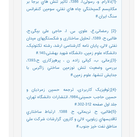
-[1]دلارام. و، رسولی.ا، 1386، تأثير تنش هاي برجا بر
مكانيسم گسيختگي چاه هاي نفتي، سومین کنفرانس
سنگ ایران.#
-[2] رمضانی.ع، علوی. س. ا، حاجی علی بیگی.ح،
طالبی.ح، 1389، تحلیل ساختاری و شکستگی‎های میدان
نفتی لالی، پایان نامه کارشناسی ارشد، رشته تکتونیک،
دانشگاه علوم زمین، دانشگاه شهید بهشتی،140.#
-[3]زمانی. ب، کیانی زاده. ن ، پرهیزکاری. ح،1393،
بررسي وضعيت تنش نوزمين ساختي زاگرس با
جدایش تنش‎ها، علوم زمین.#
-[4]ژئوفیزیک کاربردی، ترجمه حسین زمردیان و
حسین حاجب حسینی،1984، انتشارات دانشگاه تهران،
جلد اول صفحه 312-302.#
-[5]طالبی، ح. نریمانی، ح. 1388. ارتباط ساختاري
تاقديسهاي زيلويي، لالي و كارون. گزارشات شركت ملي
مناطق نفت خيز جنوب.#