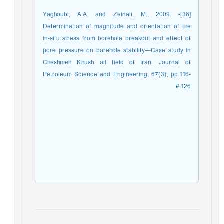
[36]- Yaghoubi, A.A. and Zeinali, M., 2009.
Determination of magnitude and orientation of the
in-situ stress from borehole breakout and effect of
pore pressure on borehole stability—Case study in
Cheshmeh Khush oil field of Iran. Journal of
Petroleum Science and Engineering, 67(3), pp.116-
126.#