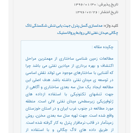
تاریخ پذیرش : 1396/01/30
تاریخ انتشار : 1396/07/26
کلید واژه
:
مدل‎سازی گسل پترل جهت یابی تنش شکستگی لاگ
چگالی میدان نفتی لالی روابط پروالاستیک‎
,
چکیده مقاله
:
مطالعات زمین شناسی ساختاری از مهمترین مراحل
اکتشاف و بهره برداری از میادین نفتی می باشد چرا
که آشنایی با ساختارهای موجود می تواند نقش اساسی
در توسعه ی میدان نفتی داشته باشد. هدف اصلی این
مطالعه ایجاد یک مدل سه بعدی ساختاری و آگاهی از
جهت تنش‎های تکتونیکی با استفاده ازداده های
ژئوفیزیکی زیرسطحی میدان نفتی لالی است. منطقه
مورد مطالعه در جنوب غرب ایران و در استان خوزستان
واقع شده است. جهت تهیه مدل سه بعدی مخزن، روش
زمین‎آمار در قالب نرم‎افزار پترل به کار گرفته شده است.
از طریق داده های لاگ چگالی و با استفاده از