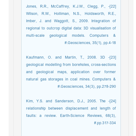
[22]- Jones, R.R., McCaffrey, K.J.W., Clegg, P.,
Wilson, R.W., Holliman, N.S., Holdsworth, R.E.,
Imber, J. and Waggott, S., 2009. Integration of
regional to outcrop digital data: 3D visualisation of
multi-scale geological models. Computers &
Geosciences, 35(1), pp.4-18.#
[23]- Kaufmann, O. and Martin, T., 2008. 3D
geological modelling from boreholes, cross-sections
and geological maps, application over former
natural gas storages in coal mines. Computers &
Geosciences, 34(3), pp.278-290.#
[24]- Kim, Y.S. and Sanderson, D.J., 2005. The
relationship between displacement and length of
faults: a review. Earth-Science Reviews, 68(3),
pp.317-334.#