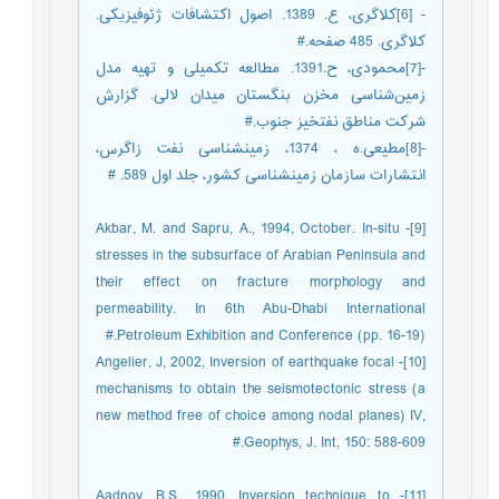
- [6]کلاگری، ع. 1389. اصول اکتشافات ژئوفیزیکی.
کلاگری. 485 صفحه.#
-[7]محمودی، ح.1391. مطالعه تکمیلی و تهیه مدل
زمین‌شناسی مخزن بنگستان میدان لالی. گزارش
شرکت مناطق نفت‎خیز جنوب.#
-[8]مطیعی.ه ، 1374، زمین‎شناسی نفت زاگرس،
انتشارات سازمان زمین‎شناسی کشور، جلد اول 589. #
[9]- Akbar, M. and Sapru, A., 1994, October. In-situ
stresses in the subsurface of Arabian Peninsula and
their effect on fracture morphology and
permeability. In 6th Abu-Dhabi International
Petroleum Exhibition and Conference (pp. 16-19).#
[10]- Angelier, J, 2002, Inversion of earthquake focal
mechanisms to obtain the seismotectonic stress (a
new method free of choice among nodal planes) IV,
Geophys, J. Int, 150: 588-609.#
[11]- Aadnoy, B.S., 1990. Inversion technique to