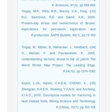
Sciences, 47(4), pp.599-605. #
[33]- Tingay, M.R., Hillis, R.R., Morley, C.K., King,
R.C., Swarbrick, R.E. and Damit, A.R., 2009.
Present-day stress and neotectonics of Brunei:
Implications for petroleum exploration and
production. AAPG Bulletin, 93(1), pp.75-100.#
[34]- Tingay, M., Müller, B., Reinecker, J., Heidbach,
O., Wenzel, F. and Fleckenstein, P., 2005.
Understanding tectonic stress in the oil patch: The
World Stress Map Project. The Leading Edge,
24(12), pp.1276-1282.#
[35]- Xiubin, L.I.N., Hanlin, C.H.E.N., CHENG, X.,
Zhongyan, S.H.E.N., Shufeng, Y.A.N.G. and Ancheng,
X.I.A.O., 2010. Conceptual models for fracturing in
fault related folds. Mining Science and Technology
(China), 20(1), pp.103-108.#