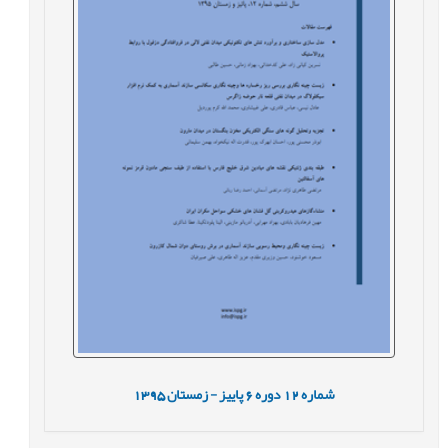
شماره
12
دوره
6
پاییز - زمستان
1395