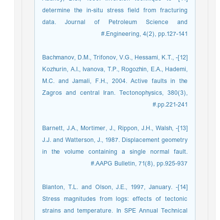
determine the in-situ stress field from fracturing
data. Journal of Petroleum Science and
Engineering, 4(2), pp.127-141.#
[12]- Bachmanov, D.M., Trifonov, V.G., Hessami, K.T.,
Kozhurin, A.I., Ivanova, T.P., Rogozhin, E.A., Hademi,
M.C. and Jamali, F.H., 2004. Active faults in the
Zagros and central Iran. Tectonophysics, 380(3),
pp.221-241.#
[13]- Barnett, J.A., Mortimer, J., Rippon, J.H., Walsh,
J.J. and Watterson, J., 1987. Displacement geometry
in the volume containing a single normal fault.
AAPG Bulletin, 71(8), pp.925-937.#
[14]- Blanton, T.L. and Olson, J.E., 1997, January.
Stress magnitudes from logs: effects of tectonic
strains and temperature. In SPE Annual Technical