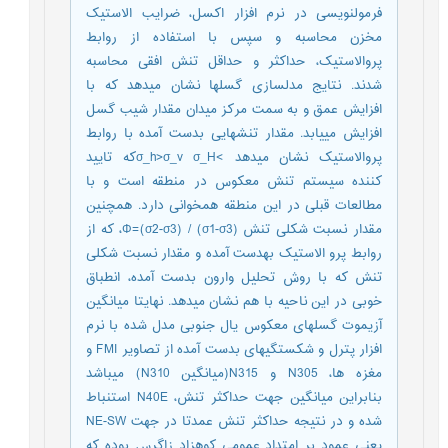
فرمول‎نویسی در نرم افزار اکسل، ضرایب الاستیک
مخزن محاسبه و سپس با استفاده از روابط
پروالاستیک، حداکثر و حداقل تنش افقی محاسبه
شدند. نتایج مدل‎سازی گسل‎ها نشان می‎دهد که با
افزایش عمق و به سمت مرکز میدان مقدار شیب گسل
افزایش می‎یابد. مقدار تنش‎هایی بدست آمده با روابط
پروالاستیک نشان می‎دهد >σ_h>σ_v σ_Hکه تایید
کننده سیستم تنش معکوس در منطقه است و با
مطالعات قبلی در این منطقه همخوانی دارد. همچنین
مقدار نسبت شکلی تنش Φ=(σ2-σ3) / (σ1-σ3)، که از
روابط پرو الاستیک به‎دست آمده و مقدار نسبت شکلی
تنش که با روش تحلیل وارون بدست آمده، انطباق
خوبی در این ناحیه با هم نشان می‎دهد. نهایتا میانگین
آزیموت گسل‎های معکوس یال جنوبی مدل شده با نرم
افزار پترل و شکستگی‎های بدست آمده از تصاویر FMI و
مغزه ها، N305 و N315(میانگین N310) می‎باشد
بنابراین میانگین جهت حداکثر تنش، N40E استنباط
شده و در نتیجه حداکثر تنش عمدتا در جهت NE-SW
یعنی عمود بر امتداد عمومی کوهزاد زاگرس بوده که