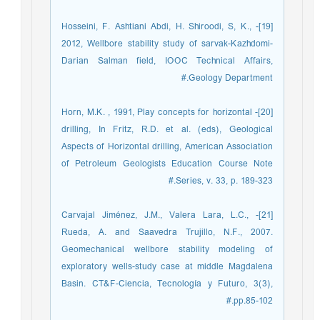
[19]- Hosseini, F. Ashtiani Abdi, H. Shiroodi, S, K.,
2012, Wellbore stability study of sarvak-Kazhdomi-
Darian Salman field, IOOC Technical Affairs,
Geology Department.#
[20]- Horn, M.K. , 1991, Play concepts for horizontal
drilling, In Fritz, R.D. et al. (eds), Geological
Aspects of Horizontal drilling, American Association
of Petroleum Geologists Education Course Note
Series, v. 33, p. 189-323.#
[21]- Carvajal Jiménez, J.M., Valera Lara, L.C.,
Rueda, A. and Saavedra Trujillo, N.F., 2007.
Geomechanical wellbore stability modeling of
exploratory wells-study case at middle Magdalena
Basin. CT&F-Ciencia, Tecnología y Futuro, 3(3),
pp.85-102.#