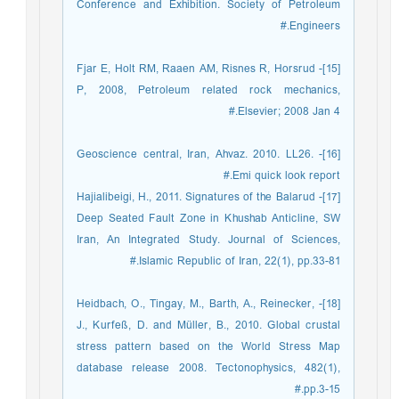
Conference and Exhibition. Society of Petroleum
Engineers.#
[15]- Fjar E, Holt RM, Raaen AM, Risnes R, Horsrud
P, 2008, Petroleum related rock mechanics,
Elsevier; 2008 Jan 4.#
[16]- Geoscience central, Iran, Ahvaz. 2010. LL26.
Emi quick look report.#
[17]- Hajialibeigi, H., 2011. Signatures of the Balarud
Deep Seated Fault Zone in Khushab Anticline, SW
Iran, An Integrated Study. Journal of Sciences,
Islamic Republic of Iran, 22(1), pp.33-81.#
[18]- Heidbach, O., Tingay, M., Barth, A., Reinecker,
J., Kurfeß, D. and Müller, B., 2010. Global crustal
stress pattern based on the World Stress Map
database release 2008. Tectonophysics, 482(1),
pp.3-15.#