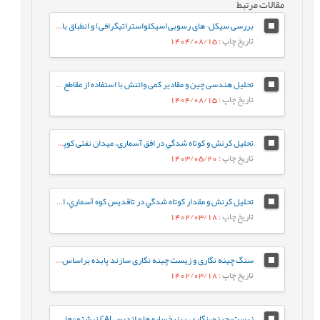
مقالات مرتبط
بررسی سیکل¬های رسوبی(سیکلواستراتیگرافی) و انطباق با مرزهای زیستی – زمانی ائوسن بالایی – الیگوسن در سازندهای پابده (بخش بالایی سازند پابده) و آسماری در میدان نفتی مارون
تاریخ چاپ
: 1404/08/15
تحلیل هندسی چین و مقادیر کمی واتنش با استفاده از مقاطع لرزه ای تراز شده (مطالعه موردی میدان نفتی کوپال)
تاریخ چاپ
: 1404/08/15
تحلیل کرنش و كوتاه شدگي در افق آسماری، میدان نفتی کوپال، استان خوزستان
تاریخ چاپ
: 1403/05/20
تحلیل کرنش و مقدار كوتاه شدگي در تاقديس كوه آسماري، استان خوزستان
تاریخ چاپ
: 1402/03/18
سنگ چینه نگاری و زیست چینه نگاری سازند پابده براساس روزن داران پلانکتون در برش جهانگیرآباد (جنوب ایلام- حوضه رسوبی زاگرس)
تاریخ چاپ
: 1402/03/18
زيست¬چينه¬نگاري، ريزرخساره ها و انديس CAI نهشته-هاي دونين پسين در برش کال سردر شمال شرق طبس بر اساس فوناي کنودونتي