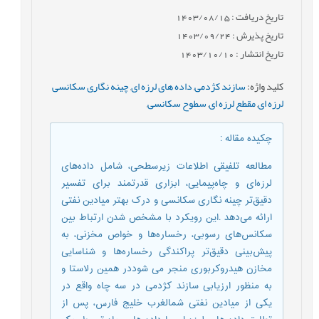
تاریخ دریافت : 1403/08/15
تاریخ پذیرش : 1403/09/24
تاریخ انتشار : 1403/10/10
کلید واژه
:
سازند کژدمی
,
داده های لرزه ای
,
چینه نگاری سکانسی
لرزه ای
,
مقطع لرزه ای
,
سطوح سکانسی
,
چکیده مقاله
:
مطالعه تلفیقی اطلاعات زیرسطحی، شامل داده‌های
لرزه‌ای و چاه‌پیمایی، ابزاری قدرتمند برای تفسیر
دقیق‌تر چینه نگاری سکانسی و درک بهتر میادین نفتی
ارائه می‌دهد .این رویکرد با مشخص شدن ارتباط بین
سکانس‌های رسوبی، رخساره‌ها و خواص مخزنی، به
پیش‌بینی دقیق‌تر پراکندگی رخساره‌ها و شناسایی
مخازن هیدروکربوری منجر می شوددر همین رلاستا و
به منظور ارزیابی سازند کژدمی در سه چاه واقع در
یکی از میادین نفتی شمالغرب خلیج فارس، پس از