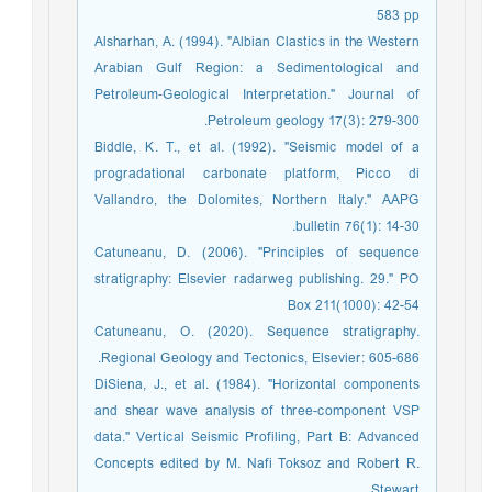
583 pp
Alsharhan, A. (1994). "Albian Clastics in the Western
Arabian Gulf Region: a Sedimentological and
Petroleum‐Geological Interpretation." Journal of
Petroleum geology 17(3): 279-300.
Biddle, K. T., et al. (1992). "Seismic model of a
progradational carbonate platform, Picco di
Vallandro, the Dolomites, Northern Italy." AAPG
bulletin 76(1): 14-30.
Catuneanu, D. (2006). "Principles of sequence
stratigraphy: Elsevier radarweg publishing. 29." PO
Box 211(1000): 42-54
Catuneanu, O. (2020). Sequence stratigraphy.
Regional Geology and Tectonics, Elsevier: 605-686.
DiSiena, J., et al. (1984). "Horizontal components
and shear wave analysis of three-component VSP
data." Vertical Seismic Profiling, Part B: Advanced
Concepts edited by M. Nafi Toksoz and Robert R.
Stewart.