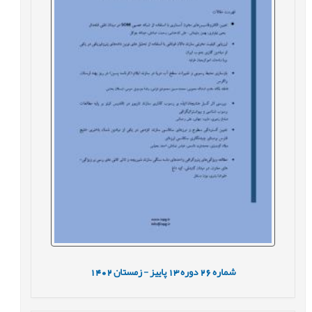
شماره
26
دوره
13
پاییز - زمستان
1402