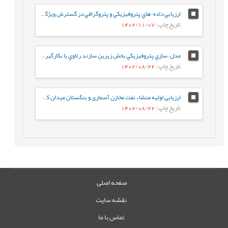
ارزيابي داده¬هاي پتروفيزيکي و پتروگرافي در گسترش ويژگي¬هاي مخزني سازند سروک در شمال غرب خليج فارس
تاریخ چاپ
: 1402/11/07
مدل¬سازي پتروفيزيکي بخش زيرين سازند رتاوي با بکارگيري شبکه عصبي در تلفيق داده¬هاي لرزه¬اي و نمودارهاي چاه¬پيمايي
تاریخ چاپ
: 1402/08/22
ارزیابی اولیه منشاء نفت مخازن آسماری و بنگستان میدان کوپال با استفاده از داده های ایزوتوپی و ژئوشیمیایی
تاریخ چاپ
: 1402/08/22
صفحه اصلی
نقشه سایت
تماس با ما