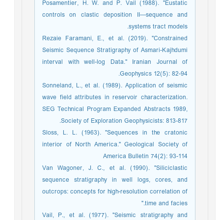
Posamentier, H. W. and P. Vail (1988). "Eustatic
controls on clastic deposition II—sequence and
systems tract models.
Rezaie Faramani, E., et al. (2019). "Constrained
Seismic Sequence Stratigraphy of Asmari-Kajhdumi
interval with well-log Data." Iranian Journal of
Geophysics 12(5): 82-94.
Sonneland, L., et al. (1989). Application of seismic
wave field attributes in reservoir characterization.
SEG Technical Program Expanded Abstracts 1989,
Society of Exploration Geophysicists: 813-817.
Sloss, L. L. (1963). "Sequences in the cratonic
interior of North America." Geological Society of
America Bulletin 74(2): 93-114
Van Wagoner, J. C., et al. (1990). "Siliciclastic
sequence stratigraphy in well logs, cores, and
outcrops: concepts for high-resolution correlation of
time and facies."
Vail, P., et al. (1977). "Seismic stratigraphy and