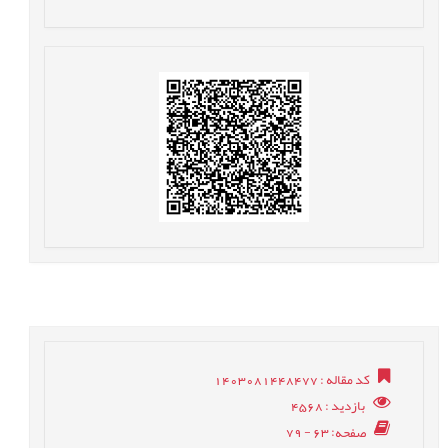
کد مقاله
: 1403081448477
بازدید
: 4568
صفحه
: 63 - 79