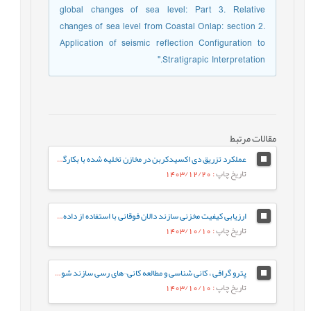
global changes of sea level: Part 3. Relative
changes of sea level from Coastal Onlap: section 2.
Application of seismic reflection Configuration to
Stratigrapic Interpretation."
مقالات مرتبط
عملکرد تزریق دی اکسیدکربن در مخازن تخلیه شده با بکارگیری الگوریتم های شبکه عصبی
تاریخ چاپ
: 1403/12/20
ارزیابی کیفیت مخزنی سازند دالان فوقانی با استفاده از داده‌های پتروفیزیکی در یکی از میادین گازی جنوب ایران
تاریخ چاپ
: 1403/10/10
پترو گرافی ، کانی شناسی و مطالعه کانی¬های رسی سازند شوریجه میدان گنبدلی و تاثیر آن بر ویژه گی های مخزن
تاریخ چاپ
: 1403/10/10