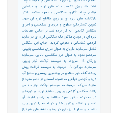
تطابق داده های لرزه ای با داده های چاه توسط چک
شات ها، روش تفسیر داده های لرزه ای براساس
قوانین چینه نگاری سکانسی و نحوه خاتمه یافتن
بازتابنده های لرزه ای بر روی مقاطع لرزه ای جهت
تعیین گستردگی سطوح و مرزهای سکانسی و اجزای
سکانس کژدمی به کار برده شد. بر اساس مطالعات
لرزه ای در میدان مذکور یک سکانس لرزه ای در سازند
کژدمی شناسایی و معرفی گردید. اجزای این سکانس
شامل سرسازند داریان به عنوان مرزی سکانسی پایینی،
سرعضو مدود به عنوان مرز سکانسی بالایی، سرسازند
بورگان B مربوط به سیستم تراکت تراز پایین،
سرسازند بورگان A مربوط به سیستم تراکت پیش
رونده، آهک دیر منطبق بر بیشترین پیشروی سطح آب
دریا و کژدمی فوقانی به همراه قسمتی از عضو مدود از
سازند سروک مربوط به سیستم تراکت تراز بالا می
باشد. سکانس کژدمی بر روی مقاطع لرزه ای دوبعدی
در محدوده میدان مورد مطالعه و نواحی اطراف آن
تفسیر و نقشه برداری شد و در ادامه با درون یابی
نقاط بین خطوط لرزه ای دو بعدی نقشه های هم تراز