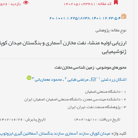
کد مقاله
: 1402051043481
بازدید
: 5586
20.1001.1.22518738.1401.12.23.5.4
نوع مقاله
: پژوهشی
ارزیابی اولیه منشاء نفت مخازن آسماری و بنگستان میدان کوپال 
ژئوشیمیایی
محورهای موضوعی
:
زمین شناسی مخازن نفت
3
2
*
1
اشکان زردشتی
مرتضی طبایی
محمود معماریانی
,
,
1
- دانشگاه صنعتی اصفهان
2
- دانشکده مهندسی معدن، دانشگاه صنعتی اصفهان، اصفهان، ایران
3
- پژوهشگاه صنعت نفت، تهران، ایران
تاریخ دریافت : 1402/05/10
تاریخ پذیرش : 1402/06/26
کلید واژه
:
میدان کوپال
,
سازند آسماری
,
سازند بنگستان
,
آسفالتین گیری
,
ایزوتوپ ک