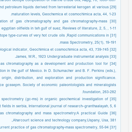
 Carbon isotope composition of marine crude oils, Aapg, 76, 1000-1007.
 and petroleum liquids derived from terresterial kerogen at various
maturation levels, Geochemica et cosmochimica acta, 44, 1-23.
plication of gas chromatography and gas chromatography-mass
gyptian oilfields in teh gulf of suez, Reviews of literature, 2, 5, , 1-11.
 isotope type‐curves of very hot crude oils ,Rapid communications in
mass Spectrometry, 25(1), 19-191.
[32] Huang W.Y., Meinschein W.G., 1979, Sterol as ecological indicator, Geochimica et cosmochimica acta, 43, 739-745.
[33] James, W.R., 1923 Undergraduate instrumental analysis.
90, Gas chromatography as a development and production tool for
ation in the gulf of Mexico. In D. Schumacher and B. F. Perkins (eds.),
origin, distribution, and exploration and production significance.
ce gcssepm. Society of economic paleontologists and mineralogists
foundation, 263-282.
ass spectrometry (gc-ms) in organic geochemical investigation of
 fields in serbia, International journal of research–granthaalayah, 5, 6.
6, Gas chromatography and mass spectrometry:A practical Guide
,Aharcourt science and technology company,Uspany, Usa, 381.
[37] Niessen, Wilfried M.A., 2001, Current practice of gas chromatography-mass spectrometry, 55-94.