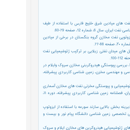
بانی، ا.ر.، 1395، طبقه بندی ژنتیکی نفت های میادین شرق خلیج فارس با استفاده از طیف
6، شماره 12، صفحه 79-60.
میشه، ح.، زراسوندی، ع.، رشیدی، م.، ۱۳۹۵، مطالعه ایزوتوپی نفت مخازن گروه بنگستان در برخی از میادین
88-77.
 س.، شایسته، م.، ۱۳۹۴، بررسی تاثیر گسل های میدان نفتی زیلایی بر ترکیب ژئوشیمیایی نفت
[15] علیزاده، ب.، رشیدی، م.، زراسوندی، ع.، سیدعلی، س.، علیئی، م.، ۱۳۹۸، بررسی پیوستگی هیدروکربنی مخازن سروک وایلام در
شناسی و مهندسی مخزن، زمین شناسی کاربردی پیشرفته،
ی، م.ر.، باقری، ر.، بیرانوند، ب.، تژه، ف.، ۱۴۰۰، ارزیابی ژئوشیمیایی و پیوستگی مخزنی نفت های مخازن آسماری
و بنگستان میدان دهلران واقع در ناحیه دزفول شمالی ، جنوب غرب ایران، فصلنامه زمین شناسی کاربردی پیشرفته، دوره ۱۱،
، م.، موسوی حرمی، س.، ۱۳۹۷، بررسی دمای دیرینه بخش بالایی سازند سورمه با استفاده از ایزوتوپ
ی تخصصی زمین شناسی دانشگاه پیام نور و بیست و
، م.، جعفری درگاهی، ه.، ۱۳۹۰، مطالعه ویژگی های ژئوشیمیایی هیدروکربن های مخازن ایلام و سروک