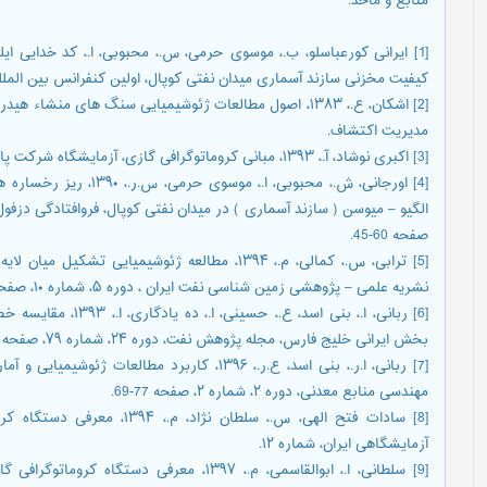
منابع و مأخذ
:
کیفیت مخزنی سازند آسماری میدان نفتی کوپال، اولین کنفرانس بین الملل
[2] اشکان، ع.، ۱۳۸۳، اصول مطالعات ژئوشیمیایی سنگ های من
مدیریت اکتشاف.
[3] اکبری نوشاد، آ.، ۱۳۹۳، مبانی کروماتوگرافی گازی، آزمایشگاه شرکت پالایش نفت تبریز.
[4] اورجانی، ش.، محبوبی،
صفحه 60-45.
[5] ترابی، س.، کمالی، م.، ۱۳۹۴، مطالعه ژئوشیمیا
نشریه علمی – پژوهشی زمین شناسی نفت ایران ، دوره ۵، شماره ۱۰، صفحه 17-1.
[6] ربانی، ا.، بنی اسد
بخش ایرانی خلیج فارس، مجله پژوهش نفت، دوره ۲۴، شماره ۷۹، صفحه 107-95.
[7] ربانی، ا.ر.، بنی اسد، ع.ر.، ۱۳۹۶، کاربرد مط
مهندسی منابع معدنی، دوره ۲، شماره ۲، صفحه 77-69.
[8] سادات فتح الهی، س.، سلطان
آزمایشگاهی ایران، شماره ۱۲.
[9] سلطانی، ا.، ابوالقاسمی، م.، ۱۳۹۷، معرفی