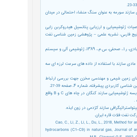
، کمالی، م.ر.، 1390، ارزیابی ژتوشیمیایی سازند سورمه به عنوان سنگ منشاء احتمالی در میدان
 م.، کمالی، م.ر.، حسینی، ا.، ۱۳۹۶، بررسی خصوصیات ژئوشیمیایی و ارزیابی پتانسیل هیدروکربن زایی
خلیج فارس، نشریه علمی – پژوهشی زمین شناسی نفت
[21] کرمی، ه.، احتشامی فر، ر.، کمالی، م.ر.، قربانی، ب.، هندی، س.ص.، قبادی، ر.ا.، صحفی، س.م.، ۱۳۸۹، ژئوشیمی آلی و سیستم
دیان، م.، ۱۳۹۶، پیش بینی فشار غیر عادی سازند با استفاده از داده های سرعت لرزه ای سه
.، رکنی، ا.، فجرک، م.، ۱۳۹۶، تلفیق راه کار های زمین شیمی و مهندسی مخزن جهت بررسی ارتباط
اربردی پیشرفته، شماره ۴، صفحه 39-27.
[24] معماریانی، م.، رجبی هرسینی، ع.ر.، ۱۳۸۸، تطابق هیدروکربنی و مقایسه ژئوشیمیایی سازند کنگان در چاه های C و B واقع
hydrocarbons (C1–C9) in natural gas, Journal of an