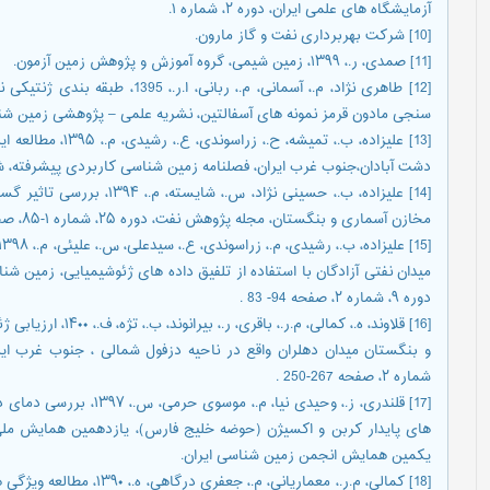
آزمایشگاه های علمی ایران، دوره ۲، شماره ۱.
[10] شرکت بهربرداری نفت و گاز مارون.
[11] صمدی، ر.، ۱۳۹۹، زمین شیمی، گروه آموزش و پژوهش زمین آزمون.
[12] طاهری نژاد، م.، آسمانی، م.، ر
سنجی مادون قرمز نمونه های آسفالتین، نشریه علمی – پژوهشی زمین شناسی نفت ایران، سال 
[13] علیزاده، ب.، ت
دشت آبادان،جنوب غرب ایران، فصلنامه زمین شناسی کاربردی پیشرفته، شماره ۲۰، صفحه 
[14] علیزاده، ب.، حسینی نژاد،
مخازن آسماری و بنگستان، مجله پژوهش نفت، دوره ۲۵، شماره ۱-۸۵، صحفه 112-100.
میدان نفتی آزادگان با استفاده از تلفیق داده های ژئوشیمیایی، زمین 
دوره ۹، شماره ۲، صفحه 94- 83 .
[16] قلاوند، ه.، کمال
شماره ۲، صفحه 267-250 .
[17] قلندری، ز.، وحیدی نیا
های پایدار کربن و اکسیژن (حوضه خلیج فارس)، یازدهمین همایش مل
یکمین همایش انجمن زمین شناسی ایران.
[18] کمالی، م.ر.، معماریانی