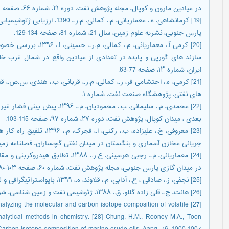
در میادین مارون و کوپال، مجله پژوهش نفت، دوره ۲۱، شماره ۶۶، صفحه 33-23.
[19] کرمانشاهی، ه.، معماریانی، م.
پارس جنوبی، نشریه علوم زمین، سال 21، شماره 81، صفحه 134-129.
[20] کرمی آ.، معماریانی،
سازند های گورپی و پابده در تعدادی از میادین واقع در شمال غرب 
ایران، شماره ۱۳، صفحه 77-63.
های نفتی، پژوهشگاه صنعت نفت، شماره ۱.
[22] محمدی، م.، سلیمانی، ب.، محمو
بعدی ، میدان کوپال، پژوهش نفت، دوره ۲۷، شماره ۹۷، صفحه 115-103.
[23] معروفی، خ.، علیزاده، ب
جریانی مخازن آسماری و بنگستان در میدان نفتی گچساران، فصلنامه زمین شناسی ک
در میدان گازی پارس جنوبی، مجله پژوهش نفت، شماره ۶۰، صفحه ۱۰۳-۸۰ .
[25] نجفی، ز.، صادقی ، ع.، آدابی، م.، قلاوند، ه.، ۱۳۹۹، بایواستراتیگرافی و لیتواستراتیگرافی سازند کژدمی در زون ایذه.
[26] هانت، ج.، قلی زاده گللو، ق.، ۱۳۸۸، ژئوشیمی نفت و زمین شناسی، شرکت نفت فلات قاره ایران.
[27] Cao, C., Li, Z., Li, L., Du, L., 2018, Method for analyzing the molecular and carbon isotope composition of volatile
alytical methods in chemistry. [28] Chung, H.M., Rooney M.A., Toon