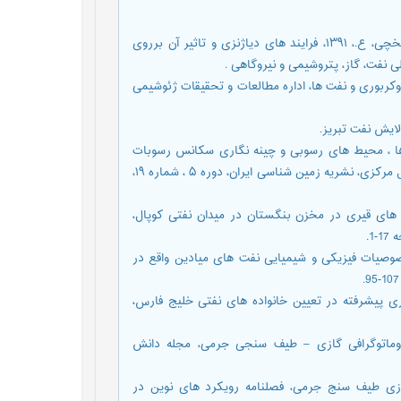
[1] ایرانی کورعباسلو، ب.، موسوی حرمی، س.، محبوبی، ا.، کد خدایی ایلخچی، ع.، ۱۳۹۱، فرایند های دیاژنزی و تاثیر آن برروی
ی نفت، گاز، پتروشیمی و نیروگاهی .
شاء هیدروکربوری و نفت ها، اداره مطالعات و تحقیقات ژئوشیمی
 ا.، موسوی حرمی، س.ر.، ۱۳۹۰، ریز رخساره ها ، محیط های رسوبی و چینه نگاری سکانس رسوبات
الگیو – میوسن ( سازند آسماری ) در میدان نفتی کوپال، فروافتادگی دزفول مرکزی، نشریه زمین شناسی ایران، دوره ۵ ، شماره ۱۹،
یی تشکیل میان لایه های قیری در مخزن بنگستان در میدان نفتی کوپال،
، ع.، حسینی، ا.، ده یادگاری، ا.، ۱۳۹۳، مقایسه خصوصیات فیزیکی و شیمیایی نفت های میادین واقع در
العات ژئوشیمیایی و آماری پیشرفته در تعیین خانواده های نفتی خلیج فارس،
 نژاد، م.، ۱۳۹۴، معرفی دستگاه کروماتوگرافی گازی – طیف سنجی جرمی، مجله دانش
 دستگاه کروماتوگرافی گازی طیف سنج جرمی، فصلنامه رویکرد های نوین در