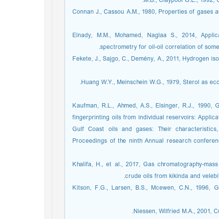
M.B., Claypool G.E., 1992,
[29] Connan J., Cassou A.M., 1980, Properties of gases
[30] Elnady, M.M., Mohamed, Naglaa S., 2014, Ap
spectrometry for oil-oil correlation of some e
[31] Fekete, J., Sajgo, C., Demény, A., 2011, Hydrogen
[34] Kaufman, R.L., Ahmed, A.S., Elsinger, R.J., 19
fingerprinting oils from individual reservoirs: Applic
Gulf Coast oils and gases: Their characteristics, 
Proceedings of the ninth Annual research conferen
[35] Khalifa, H., et al., 2017, Gas chromatography-m
crude oils from kikinda and velebit
[36] Kitson, F.G., Larsen, B.S., Mcewen, C.N., 199