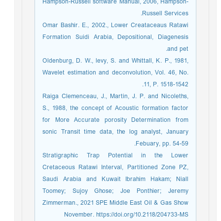
Hampson-Russell software Manual, 2006, Hampson-
Russell Services.
Omar Bashir. E., 2002., Lower Creataceaus Ratawi
Formation Suidi Arabia, Depositional, Diagenesis
and pet.
Oldenburg, D. W., levy, S. and Whittall, K. P., 1981,
Wavelet estimation and deconvolution, Vol. 46, No.
11, P. 1518-1542.
Raiga Clemenceau, J., Martin, J. P. and Nicoleths,
S., 1988, the concept of Acoustic formation factor
for More Accurate porosity Determination from
sonic Transit time data, the log analyst, January
Febuary, pp. 54-59.
Stratigraphic Trap Potential in the Lower
Cretaceous Ratawi Interval, Partitioned Zone PZ,
Saudi Arabia and Kuwait Ibrahim Hakam; Niall
Toomey; Sujoy Ghose; Joe Ponthier; Jeremy
Zimmerman., 2021 SPE Middle East Oil & Gas Show
November. https://doi.org/10.2118/204733-MS