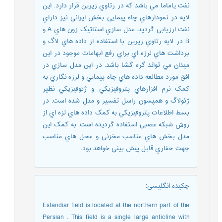
نفت ياماما مي باشد که در رتاوي زيرين قرار دارد. اين
لايه در نمودارهاي چاه پيمايي بخش ايراني نيز داراي
نفت ارزيابي گرديد. مدل سازي استاتيک زون هاي A و
B در لايه رتاوي زيرين با استفاده از داده هاي لاگ و
برداشت هاي لرزه اي براي رفع ابهامات موجود در اين
ميدان مي تواند گره گشا باشد. در اين مدل سازي در
افق مورد مطالعه داده هاي چاه پيمايي و لرزه نگاري به
کمک نرم افزارهاي پتروفيزيکي و ژئوفيزيکي نظير
ژئولاگ و همپسون راسل تفسير و مدل شده است. در
بسط اطلاعات پتروفيزيکي به کمک داده هاي لزه اي از
روش شبکه عصبي استفاده گرديده است. به کمک اين
مدل بخش هاي مناسب مخزني و محل هاي مناسب
جهت حفاري قابل پيش بيني خواهد بود.
چکیده انگلیسی
:
Esfandiar field is located at the northern part of the
Persian . This field is a single large anticline with