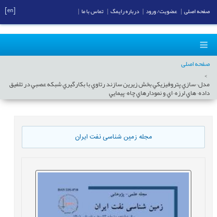
[en]
صفحه اصلی
|
عضویت/ ورود
|
درباره رایمگ
|
تماس با ما
|
صفحه اصلی
مدل¬سازي پتروفيزيکي بخش زيرين سازند رتاوي با بکارگيري شبکه عصبي در تلفيق
داده¬هاي لرزه¬اي و نمودارهاي چاه¬پيمايي
مجله زمین شناسی نفت ایران