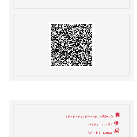
کد مقاله
: 1402041143086
بازدید
: 6167
صفحه
: 61 - 88