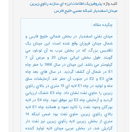
کلید واژه
:
پتروفيزيک
,
اطلاعات لرزه¬اي
,
سازند رتاوي زيرين
,
ميدان اسفنديار
,
شبکه عصبي
,
خلیج فارس
,
چکیده مقاله
:
ميدان نفتي اسفنديار در بخش شمالي خليج فارس و
شمال ميدان فروزان وقع شده است. اين ميدان يک
تاقديس بزرگ، که در بخش عرب به آن لوءلوء مي
گويند. طول بخش ايراني ميدان 20 و عرض آن 7
کيلومتر مي باشد. اين ميدان در سال 1966 با حفر چاه
E1 در شمال آن کشف گرديد. در سال هاي بعد چاه
هاي E3 و E2 در جنوب آن حفر شد. آزمايشات ساق
مته و توليد در چاه E1 لايه اي 15 متري در بالاي رتاوي
زيرين را حاوي نفت نشان داد. چاه E3 خشک ارزيابي
گرديد و آزمايش چاه E2 نيز موفق نبود. چاه E4 در لايه
بورگان وجود نفت را تائيد نمود و همانند چاه E1 لايه
بالاي رتاوي زيرين حاوي نفت بود ضمن اينکه 14
متري از بخش زيرين لايه رتاوي زيرين نيز نفت دار
گزارش شد، در بخش عربی ميدان لايه توليد کننده