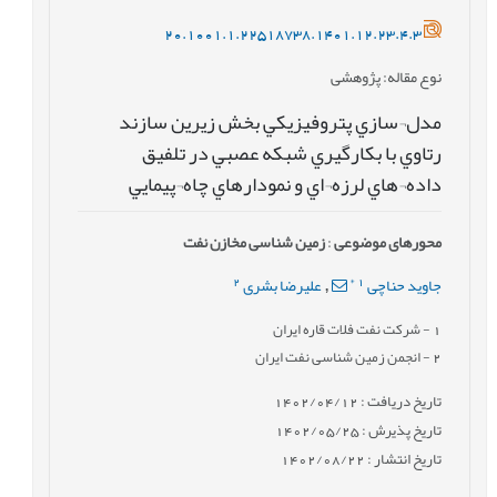
20.1001.1.22518738.1401.12.23.4.3
نوع مقاله
: پژوهشی
مدل¬سازي پتروفيزيکي بخش زيرين سازند
رتاوي با بکارگيري شبکه عصبي در تلفيق
داده¬هاي لرزه¬اي و نمودارهاي چاه¬پيمايي
محورهای موضوعی
:
زمین شناسی مخازن نفت
2
*
1
جاوید حناچی
علیرضا بشری
,
1
- شرکت نفت فلات قاره ایران
2
- انجمن زمین شناسی نفت ایران
تاریخ دریافت : 1402/04/12
تاریخ پذیرش : 1402/05/25
تاریخ انتشار : 1402/08/22