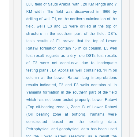
Lulu field of Saudi Arabia, with , 20 KM length and 7
KM width. The field was discovered in 1966 by
drilling of well E1, on the northern culmination of the
field. wells E3 and E2 were drilled at the top of
structure in the southern part of the field. DSTs
tests results of E1 proved that the top of Lower
Ratawi formation contain 15 m oil column. E3 well
test result regards as a dry hole DSTs test results
of E2 were not conclusive due to inadequate
testing plans . E4 Appraisal well contained, 14 m oil
column at the Lower Ratawi. Log interpretations
results indicated, E2 and E3 wells contains oil in
Yamama formation in the southern part of the field
which has not been tested properly. Lower Ratawi
(Top oil-bearing zone ), Zone 'B' of Lower Ratawi
(Oil bearing zone at bottom), Yamama were
constructed based on the existing data.
Petrophysical and geophysical data has been used
for the Lower Ratawi reservoir, as a result the