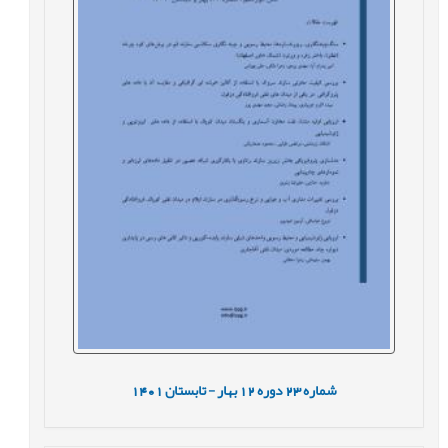
شماره
23
دوره
12
بهار - تابستان
1401