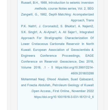
Russell, B.H., 1988, Introduction to seismic inversion
methods, course Notes series, Vol. 2, SEG.
Zangwill, G., 1982, Depth Matching: Acompaterized
Approach, Trans
P.K. Nath1, J. Coronado2, S. Bhukta1, A. Najem2,
S.K. Singh1, A. Al-Ajmai1, A. Ali Sajer1., Integrated
Approach For Stratigraphic Characterization Of
Lower Cretaceous Carbonate Reservoir In North
Kuwait. European Association of Geoscientists &
Engineers Conference Proceedings, EAGE
Conference on Reservoir Geoscience, Dec 2018,
Volume 2018, .1 - 5 https://doi.org/10.3997/2214-
4609.201803288
Mohammad Naqi, Ohood Alsalem, Suad Qabazard,
and Fowzia Abdullah., Petroleum Geology of Kuwait
Open Access., First Online., November 2022.
https://doi.org/10.1007/978-3-031-16727-0_6