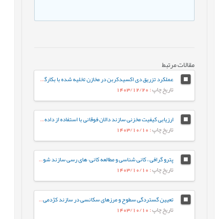
مقالات مرتبط
عملکرد تزریق دی اکسیدکربن در مخازن تخلیه شده با بکارگیری الگوریتم های شبکه عصبی
تاریخ چاپ
: 1403/12/20
ارزیابی کیفیت مخزنی سازند دالان فوقانی با استفاده از داده‌های پتروفیزیکی در یکی از میادین گازی جنوب ایران
تاریخ چاپ
: 1403/10/10
پترو گرافی ، کانی شناسی و مطالعه کانی¬های رسی سازند شوریجه میدان گنبدلی و تاثیر آن بر ویژه گی های مخزن
تاریخ چاپ
: 1403/10/10
تعیین گستردگی سطوح و مرزهای سکانسی در سازند کژدمی برمبنای چینه نگاری سکانسی لرزه ای
تاریخ چاپ
: 1403/10/10