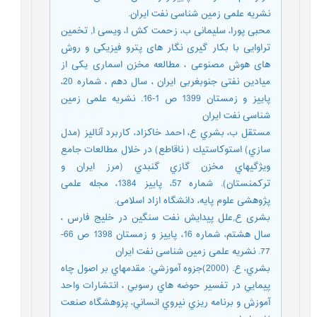
نشریه علمی زمین شناسی نفت ایران.
محبی پورا، سلیمانی ب، زحمت کش ا، ویسی ا, تخمین
تراوایی با بکار گیری نگار های پترو فیزیکی و روش
های هوش مصنوعی ، مطالعه مخزن اسماری یکی از
میادین نفتی جنوبغربی ایران ، سال دهم ، شماره 20،
پاییز و زمستان 1399 ص 1-16. نشریه علمی زمین
شناسی نفت ایران
مستقل ب، بشري ع، احمد خاكزاد، كاربرد آناليز (مدل
سازي) استوكاستيك ( ناقاطع) در خلال مطالعات جامع
ويژگيهاي مخزن گازي گنبدي (مرز ايران و
تركمنستان). شماره 57، پاییز 1384، مجله علمی
پژوهشی علوم پایه، دانشگاه ازاد اسلامی.
بشری ع,علل پیدایش نفت سنگین در خلیج فارس ،
سال هشتم، شماره 16، پاییز و زمستان 1398 ص 66-
77. نشریه علمی زمین شناسی نفت ایران
بشري، ع. (2000)جزوه آموزشي: مقدمهاي بر اصول چاه
پيمايي در تفسير حوضه هاي رسوبي ، انتشارات واحد
آموزش و برنامه ريزي نيروي انساني، پزوهشگاه صنعت